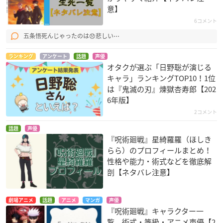
意】
6コメント
五条悟死んじゃったのは😞悲しい⋯
ランキング
アンケート
話題
声優
オタクが選ぶ「日野聡が演じる
キャラ」ランキングTOP10！1位
は『鬼滅の刃』煉󠄁獄杏寿郎【202
6年版】
2コメント
話題
声優
『呪術廻戦』星綺羅羅（ほしき
らら）のプロフィールまとめ！
性格や能力・術式などを徹底解
剖【ネタバレ注意】
劇場アニメ
話題
アニメ
マンガ
声優
『呪術廻戦』キャラクター一
覧 術式・等級・アニメ声優【2