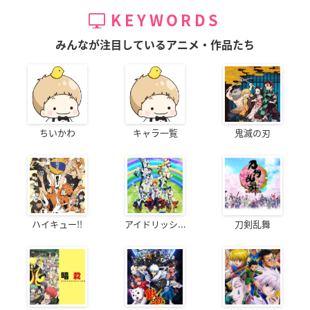
KEYWORDS
みんなが注目しているアニメ・作品たち
ちいかわ
キャラ一覧
鬼滅の刃
ハイキュー!!
アイドリッシ...
刀剣乱舞