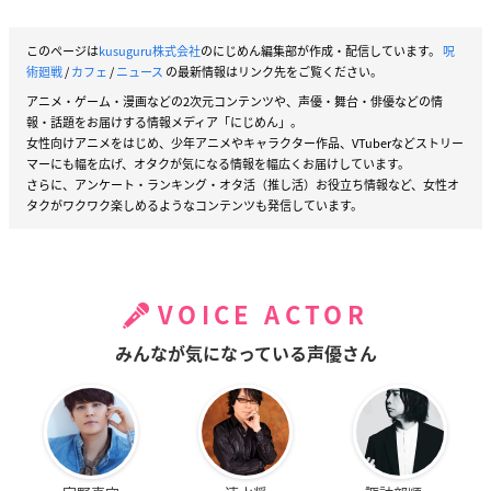
このページは
kusuguru株式会社
のにじめん編集部が作成・配信しています。
呪
術廻戦
/
カフェ
/
ニュース
の最新情報はリンク先をご覧ください。
アニメ・ゲーム・漫画などの2次元コンテンツや、声優・舞台・俳優などの情
報・話題をお届けする情報メディア「にじめん」。
女性向けアニメをはじめ、少年アニメやキャラクター作品、VTuberなどストリー
マーにも幅を広げ、オタクが気になる情報を幅広くお届けしています。
さらに、アンケート・ランキング・オタ活（推し活）お役立ち情報など、女性オ
タクがワクワク楽しめるようなコンテンツも発信しています。
VOICE ACTOR
みんなが気になっている声優さん