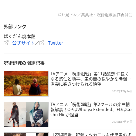
「
エイモ
」にて12月24日(木)10時より販売開始
©芥見下々／集英社・呪術廻戦製作委員会
外部リンク
ばくだん焼本舗
公式サイト
／
Twitter
TVアニメ『
呪術廻戦
』×ばくだん焼本舗 第1弾コラボ開催
決定！
描き起こしコラボミニキャラ＆メニュー・グッズを公開🎉
呪術廻戦の関連記事
■開催期間：12/24（木）～1/17（日）
※吉祥寺店は12/31まで
TVアニメ「呪術廻戦」第11話感想 仲良く
なる悠仁と順平、束の間の穏やかな時間…
■開催店舗：池袋本店・吉祥寺店・原宿竹下通り店
#呪術廻
唐突に突きつけられる絶望
戦
#ばくだん焼本舗
pic.twitter.com/bpjjLc1KoY
2020年12月14日
— ばくだん焼本舗【公式】 (@bkdanikebukuro)
Decembe
r 15, 2020
TVアニメ「呪術廻戦」第2クールの楽曲情
報解禁！OPはWho-ya Extended、EDはCö
shu Nieが担当
2020年12月14日
「呪術廻戦」呪骸・ツカモト＆伏黒恵の式