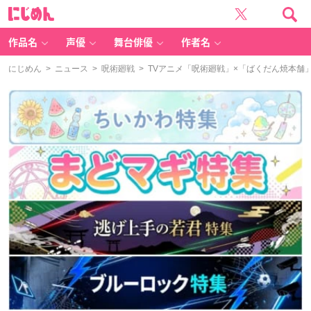
に
じ
め
ん
作品名
声優
舞台俳優
作者名
にじめん
>
ニュース
>
呪術廻戦
> TVアニメ「呪術廻戦」×「ばくだん焼本