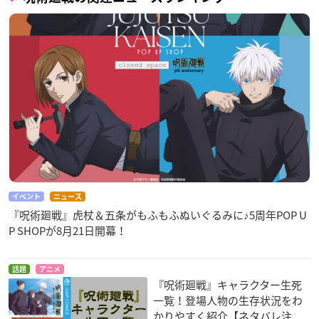
イベント
ニュース
『呪術廻戦』虎杖＆五条がもふもふぬいぐるみに♪5周年POP U
P SHOPが8月21日開幕！
話題
アニメ
『呪術廻戦』キャラクター生死
一覧！登場人物の生存状況をわ
かりやすく紹介【ネタバレ注