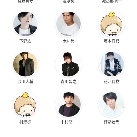
宮野真守
速水奨
諏訪部順一
下野紘
木村昴
坂本真綾
浪川大輔
森川智之
花江夏樹
村瀬歩
中村悠一
斉藤壮馬