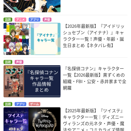
話題
アニメ
アプリ
声優
【2026年最新版】『アイドリッ
シュセブン（アイナナ）』キャ
ラクター一覧！声優・年齢・誕
生日まとめ【ネタバレ有】
話題
声優
『名探偵コナン』キャラクター
一覧【2026最新版】黒ずくめの
組織・FBI・公安・赤井家まで全
網羅
話題
アプリ
ゲーム
【2025年最新版】『ツイステ』
キャラクター一覧｜ディズニー
ヴィランズの元ネタ・声優・魔
法やアニメ・コミカライズ情報