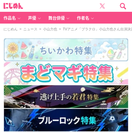
に
じ
め
ん
作品名
声優
舞台俳優
作者名
にじめん
>
ニュース
>
小山力也
> TVアニメ「ブラクロ」小山力也さん出演決定！