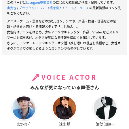
このページは
kusuguru株式会社
のにじめん編集部が作成・配信しています。
小
山力也
/
ブラッククローバー
/
梶原岳人
/
アニメ
/
ニュース
の最新情報はリンク先
をご覧ください。
アニメ・ゲーム・漫画などの2次元コンテンツや、声優・舞台・俳優などの情
報・話題をお届けする情報メディア「にじめん」。
女性向けアニメをはじめ、少年アニメやキャラクター作品、VTuberなどストリー
マーにも幅を広げ、オタクが気になる情報を幅広くお届けしています。
さらに、アンケート・ランキング・オタ活（推し活）お役立ち情報など、女性オ
タクがワクワク楽しめるようなコンテンツも発信しています。
VOICE ACTOR
みんなが気になっている声優さん
宮野真守
速水奨
諏訪部順一