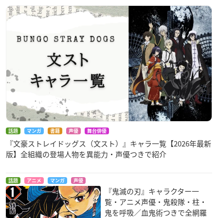
ノ役）、諏訪部順一（ヤミ・スケヒロ
役）、優木かな（ノエル・シルヴァ役）、佐倉綾音（セクレ・
スワロテイル役）
※敬称略
話題
マンガ
書籍
声優
舞台俳優
『文豪ストレイドッグス（文スト）』キャラ一覧【2026年最新
版】全組織の登場人物を異能力・声優つきで紹介
話題
アニメ
マンガ
声優
『鬼滅の刃』キャラクター一
覧・アニメ声優・鬼殺隊・柱・
鬼を呼吸／血鬼術つきで全網羅