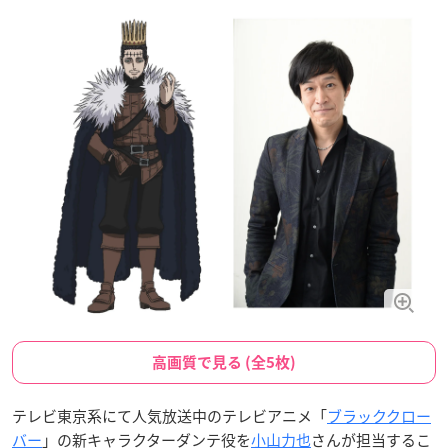
高画質で見る (全5枚)
テレビ東京系にて人気放送中のテレビアニメ「
ブラッククロー
バー
」の新キャラクターダンテ役を
小山力也
さんが担当するこ