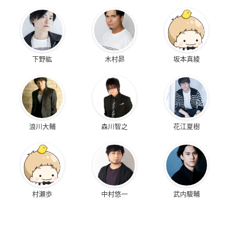
下野紘
木村昴
坂本真綾
浪川大輔
森川智之
花江夏樹
村瀬歩
中村悠一
武内駿輔