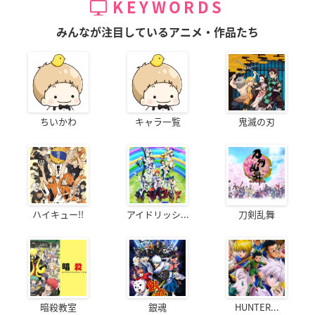
KEYWORDS
みんなが注目しているアニメ・作品たち
ちいかわ
キャラ一覧
鬼滅の刃
ハイキュー!!
アイドリッシ...
刀剣乱舞
暗殺教室
銀魂
HUNTER...