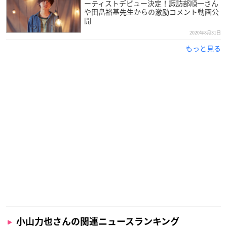
ィングテーマに起用頂き、とても光栄
ーティストデビュー決定！諏訪部順一さん
や田畠裕基先生からの激励コメント動画公
です。
開
この楽曲はアニメのテーマでもある前
2020年8月31日
向きで、夢に向かって諦めない気持ちを表現しました。アニメ
もっと見る
と共に楽しんで聴いていただけるとうれしいです。
ステージ概要
ジャンプフェスタ2021 ONLINE ジャンプスーパ
ーステージ
「ブラッククローバーステージ」
【日時】
2020年12月20日(日)11:30～12:00
【出演】
梶原岳人
（アスタ役）、島﨑信長（ユ
小山力也さんの関連ニュースランキング