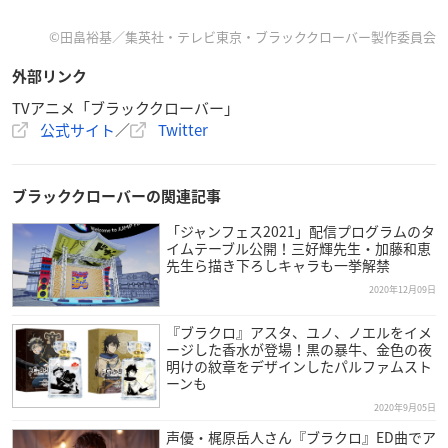
Snow Man
©田畠裕基／集英社・テレビ東京・ブラッククローバー製作委員会
再び
ブラッククローバー
のオープニン
グテーマソングが出来ること、本当に
外部リンク
嬉しく思っています。
TVアニメ「ブラッククローバー」
Grandeurはフランス語で壮大。とい
公式サイト
／
Twitter
う意味があります。
歌詞の中には、運命さえ超えた夢を掴みに行こう。想像超えた
世界をこの手に。
ブラッククローバーの関連記事
など仲間と共に更なる世界に向け突き進む！！という気持ちが
「ジャンフェス2021」配信プログラムのタ
込められています。
イムテーブル公開！三好輝先生・加藤和恵
先生ら描き下ろしキャラも一挙解禁
僕達Snow Manが歌うGrandeurを聞きながら、最高なブラック
クローバーの世界を堪能してください。
2020年12月09日
『ブラクロ』アスタ、ユノ、ノエルをイメ
ージした香水が登場！黒の暴牛、金色の夜
明けの紋章をデザインしたパルファムスト
TREASURE「BEAUTIFUL」
ーンも
TREASUREにとって日本デビューを前
2020年9月05日
に、初の日本オリジナル楽曲をエンデ
声優・梶原岳人さん『ブラクロ』ED曲でア