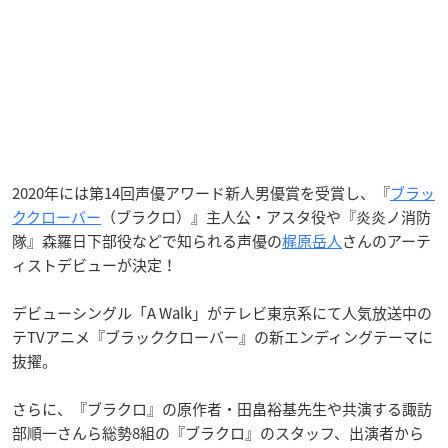
2020年には第14回声優アワード新人男優賞を受賞し、『
ブラッ
ククローバー
（ブラクロ）』主人公・アスタ役や『炎炎ノ消防
隊』森羅日下部役などで知られる声優の
梶原岳人
さんのアーテ
ィストデビューが決定！
デビューシングル「A Walk」がテレビ東京系にて人気放送中の
テTVアニメ『ブラッククローバー』の新エンディングテーマに
抜擢。
さらに、『ブラクロ』の原作者・田畠裕基先生や共演する諏訪
部順一さんら総勢8組の『ブラクロ』のスタッフ、出演者から