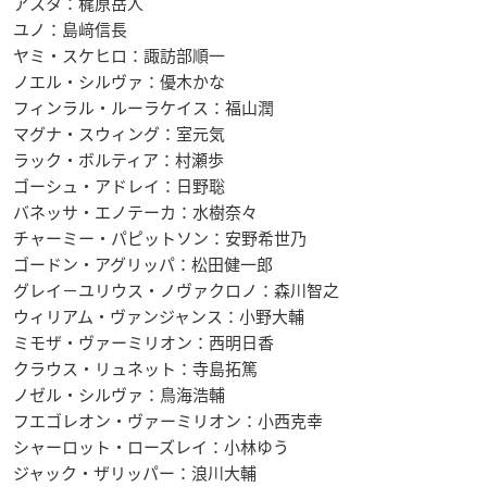
アスタ：梶原岳人
ユノ：島﨑信長
ヤミ・スケヒロ：諏訪部順一
ノエル・シルヴァ：優木かな
フィンラル・ルーラケイス：福山潤
マグナ・スウィング：室元気
ラック・ボルティア：村瀬歩
ゴーシュ・アドレイ：日野聡
バネッサ・エノテーカ：水樹奈々
チャーミー・パピットソン：安野希世乃
ゴードン・アグリッパ：松田健一郎
グレイ－ユリウス・ノヴァクロノ：森川智之
ウィリアム・ヴァンジャンス：小野大輔
ミモザ・ヴァーミリオン：西明日香
クラウス・リュネット：寺島拓篤
ノゼル・シルヴァ：鳥海浩輔
フエゴレオン・ヴァーミリオン：小西克幸
シャーロット・ローズレイ：小林ゆう
ジャック・ザリッパー：浪川大輔