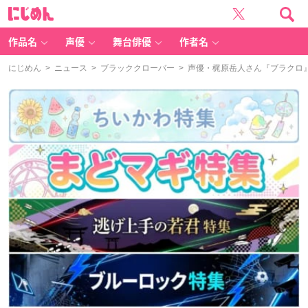
に
じ
め
ん
作品名
声優
舞台俳優
作者名
にじめん
>
ニュース
>
ブラッククローバー
> 声優・梶原岳人さん『ブラクロ