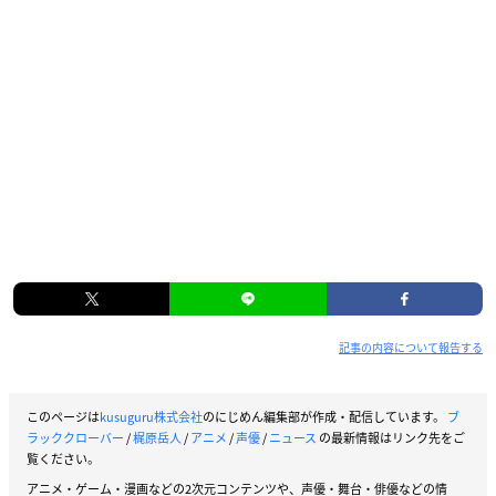
記事の内容について報告する
このページは
kusuguru株式会社
のにじめん編集部が作成・配信しています。
ブ
ラッククローバー
/
梶原岳人
/
アニメ
/
声優
/
ニュース
の最新情報はリンク先をご
覧ください。
アニメ・ゲーム・漫画などの2次元コンテンツや、声優・舞台・俳優などの情