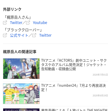
外部リンク
「梶原岳人さん」
Twitter
／
Youtube
「ブラッククローバー」
公式サイト
／
Twitter
梶原岳人の関連記事
TVアニメ『ACTORS』劇中ユニット・サク
タスケのアルバム発売決定！ジャケット・
告知動画・収録曲公開
2020年7月01日
TVアニメ『number24』7月より再放送決
定！
2020年6月19日
男性声優による「人狼バトル THE NIGHTM