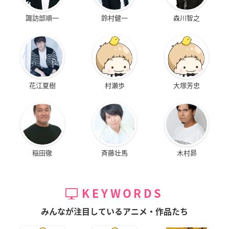
諏訪部順一
鈴村健一
森川智之
花江夏樹
村瀬歩
大塚芳忠
稲田徹
斉藤壮馬
木村昴
KEYWORDS
みんなが注目しているアニメ・作品たち