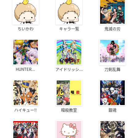
ちいかわ
キャラ一覧
鬼滅の刃
HUNTER...
アイドリッシ...
刀剣乱舞
ハイキュー!!
暗殺教室
銀魂