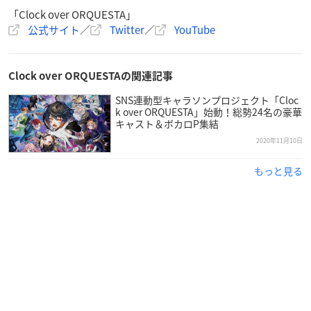
「Clock over ORQUESTA」
商品概要
公式サイト
／
Twitter
／
YouTube
CLOQESTA
Clock over ORQUESTAの関連記事
【発売元】
SNS連動型キャラソンプロジェクト「Cloc
株式会社エイシス
k over ORQUESTA」始動！総勢24名の豪華
キャスト＆ボカロP集結
【価格】
2020年11月10日
3,300円(税込)
もっと見る
【発売日】
2021年3月26日(予定)
【仕様】
CD2枚組
【CDジャケットイラスト】
斎賀時人