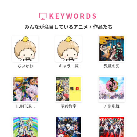
KEYWORDS
みんなが注目しているアニメ・作品たち
ちいかわ
キャラ一覧
鬼滅の刃
HUNTER...
暗殺教室
刀剣乱舞