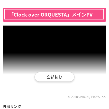
「Clock over ORQUESTA」メインPV
© 2020 viviON / EISYS inc.
外部リンク