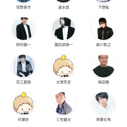
宮野真守
速水奨
下野紘
【取扱い店舗】
全国のアニメイト店頭及びアニメイトの通信販売において取扱
い予定
鈴村健一
諏訪部順一
森川智之
花江夏樹
大塚芳忠
稲田徹
村瀬歩
三宅健太
斉藤壮馬