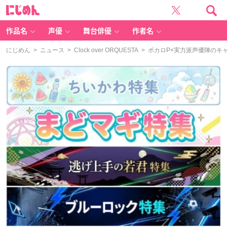
に
じ
め
ん
作品名
声優
舞台俳優
作者名
にじめん
>
ニュース
>
Clock over ORQUESTA
> ボカロP×実力派声優陣のキャラソ