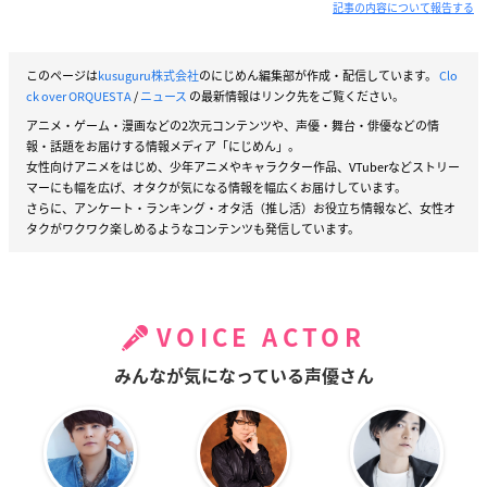
記事の内容について報告する
編曲:Nem
11.「サイハテの十壱車両」春海一十(CV:山路和弘)作詞・作編
曲:YASUHIRO(康寛)
このページは
kusuguru株式会社
のにじめん編集部が作成・配信しています。
Clo
ck over ORQUESTA
/
ニュース
の最新情報はリンク先をご覧ください。
12.「Null」朱鷺橙零士(CV:緑川光)作詞・作編曲:sasakure.UK
13.「CLOQUESTA」奥井雅美作詞:大河ゆの作編曲:大山曜(ZIZZ
アニメ・ゲーム・漫画などの2次元コンテンツや、声優・舞台・俳優などの情
報・話題をお届けする情報メディア「にじめん」。
STUDIO)
女性向けアニメをはじめ、少年アニメやキャラクター作品、VTuberなどストリー
マーにも幅を広げ、オタクが気になる情報を幅広くお届けしています。
Disc2
さらに、アンケート・ランキング・オタ活（推し活）お役立ち情報など、女性オ
VoiceDrama”Aleajactaest!”
タクがワクワク楽しめるようなコンテンツも発信しています。
出演：山下大輝、田村睦心、森川智之、皆川純子、服部想之
介、白石涼子、置鮎龍太郎、三瓶由布子、野田てつろう、伊瀬
茉莉也、村瀬歩、金田朋子、日野聡、井上麻里奈、堀内賢雄、
朴?美、立花慎之介、佐藤利奈、鳥海浩輔、竹内順子、山路和
VOICE ACTOR
弘、久川綾、緑川光、緒方恵美、ほか
みんなが気になっている声優さん
※担当キャラクター順・敬称略
【早期予約特典】
アルバムジャケットイラストを使用した10cm缶バッチ