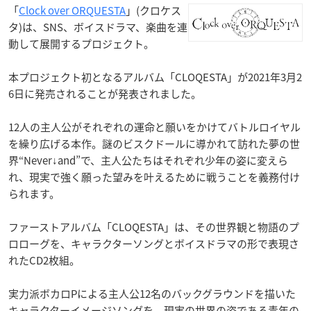
「
Clock over ORQUESTA
」(クロケス
タ)は、SNS、ボイスドラマ、楽曲を連
動して展開するプロジェクト。
本プロジェクト初となるアルバム「CLOQESTA」が2021年3月2
6日に発売されることが発表されました。
12人の主人公がそれぞれの運命と願いをかけて
バトルロイヤル
を繰り広げる本作。謎のビスクドールに導かれて訪れた夢の世
界“Never↓and”で、主人公たちはそれぞれ少年の姿に変えら
れ、現実で強く願った望みを叶えるために戦うことを義務付け
られます。
ファーストアルバム「CLOQESTA」は、その世界観と物語のプ
ロローグを、キャラクターソングとボイスドラマの形で表現さ
れたCD2枚組。
実力派ボカロPによる主人公12名のバックグラウンドを描いた
キャラクターイメージソングを、現実の世界の姿である青年の