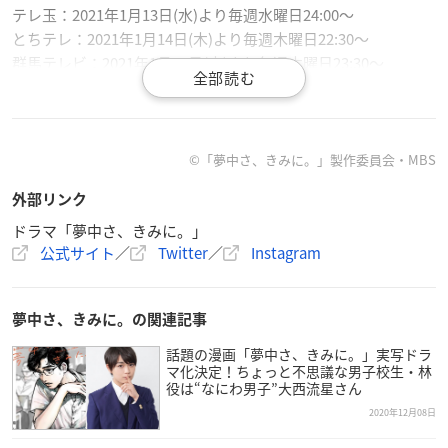
テレ玉：2021年1月13日(水)より毎週水曜日24:00～
とちテレ：2021年1月14日(木)より毎週木曜日22:30～
群馬テレビ：2021年1月14日(木)より毎週木曜日23:30～
【配信情報】
見放題独占配信：TELASA、auスマートパスプレミアム、J:CO
M オンデマンド、milplus
©「夢中さ、きみに。」製作委員会・MBS
見逃し配信：TVer、MBS動画イズム、GYAO!
外部リンク
【スタッフ】
ドラマ「夢中さ、きみに。」
公式サイト
／
Twitter
／
Instagram
原作：和山やま
監督：塚原あゆ子、髙野英治、宮﨑萌加
脚本：喜安浩平、濱田真和
夢中さ、きみに。の関連記事
チーフプロデューサー：丸山博雄
プロデューサー：尹楊会、松本桂子、塩村香里
話題の漫画「夢中さ、きみに。」実写ドラ
マ化決定！ちょっと不思議な男子校生・林
制作：TBSスパークル
役は“なにわ男子”大西流星さん
製作：「夢中さ、きみに。」製作委員会・MBS
2020年12月08日
【キャスト】