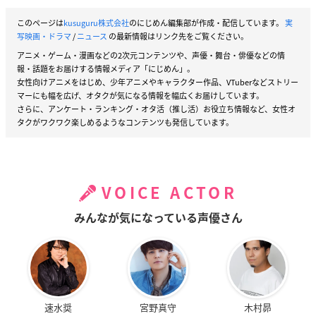
このページは
kusuguru株式会社
のにじめん編集部が作成・配信しています。
実
写映画・ドラマ
/
ニュース
の最新情報はリンク先をご覧ください。
アニメ・ゲーム・漫画などの2次元コンテンツや、声優・舞台・俳優などの情
報・話題をお届けする情報メディア「にじめん」。
女性向けアニメをはじめ、少年アニメやキャラクター作品、VTuberなどストリー
マーにも幅を広げ、オタクが気になる情報を幅広くお届けしています。
さらに、アンケート・ランキング・オタ活（推し活）お役立ち情報など、女性オ
タクがワクワク楽しめるようなコンテンツも発信しています。
VOICE ACTOR
みんなが気になっている声優さん
速水奨
宮野真守
木村昴