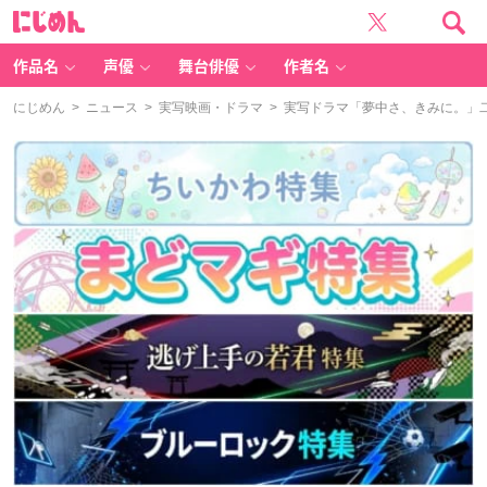
に
じ
め
ん
作品名
声優
舞台俳優
作者名
にじめん
>
ニュース
>
実写映画・ドラマ
> 実写ドラマ「夢中さ、きみに。」