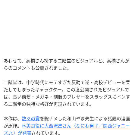
あわせて、高橋さん扮する二階堂のビジュアルと、高橋さんか
らのコメントも公開されました。
二階堂は、中学時代にモテすぎた反動で逆・高校デビューを果
たしてしまったキャラクター。この度公開されたビジュアルで
は、長い前髪・メガネ・制服のブレザーをスラックスにインす
る二階堂の独特な格好が再現されています。
本作は、
数々の賞
を総ナメした和山やま先生による話題の漫画
が原作。
林美良役に大西流星さん（なにわ男子／関西ジャニー
ズJr.）が発表
されています。