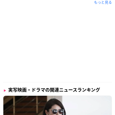
もっと見る
大西流星（なにわ男子／関西ジャニーズJr.）
高橋文哉 ほか
※敬称略
┏━━━━━━━━━━━🐼┓
二階堂明（にかいどうあきら）役
#高橋文哉
さんの出演が決定㊗️
┗🌐━️━━━━━━━━━━┛
#ドラマ特区
#夢中さきみに
🧡2021年1月7日より
MBS,tvk他にて放送スタート！
pic.twitter.com/lsMqZUv9
oW
実写映画・ドラマの関連ニュースランキング
— 夢中さ、きみに。【ドラマ特区公式】 (@MuchusaKimin
i)
December 14, 2020
🔹二階堂明役