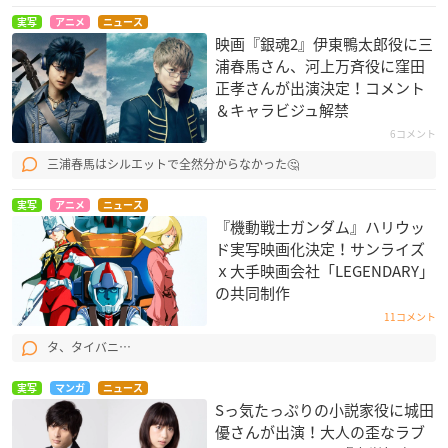
実写
アニメ
ニュース
映画『銀魂2』伊東鴨太郎役に三
浦春馬さん、河上万斉役に窪田
正孝さんが出演決定！コメント
＆キャラビジュ解禁
6コメント
三浦春馬はシルエットで全然分からなかった🤔
実写
アニメ
ニュース
『機動戦士ガンダム』ハリウッ
ド実写映画化決定！サンライズ
ｘ大手映画会社​「LEGENDARY​​」
の共同制作
11コメント
タ、タイバニ…
実写
マンガ
ニュース
Sっ気たっぷりの小説家役に城田
優さんが出演！大人の歪なラブ