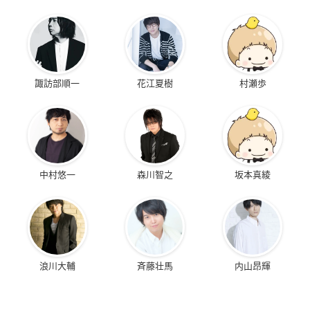
諏訪部順一
花江夏樹
村瀬歩
中村悠一
森川智之
坂本真綾
浪川大輔
斉藤壮馬
内山昂輝