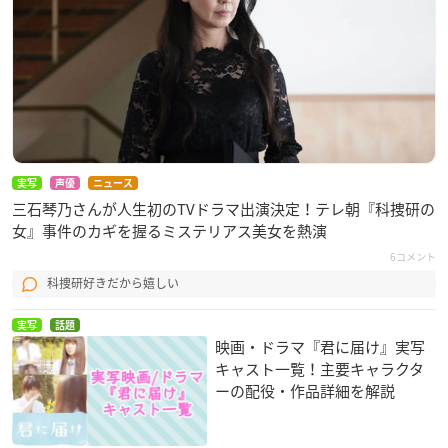
【
#高橋文哉
さんコメント✍️】
#ドラマ特区
#夢中さきみに
pic.twitter.com/NSxVCynfsY
— 夢中さ、きみに。【ドラマ特区公式】 (@MuchusaKimin
i)
December 14, 2020
実写
声優
ニュース
三石琴乃さんが人生初のTVドラマ出演決定！テレ朝『科捜研の
女』事件のカギを握るミステリアス美女を熱演
6コメント
科捜研好きだから嬉しい
実写
話題
映画・ドラマ『君に届け』実写
キャスト一覧！主要キャラクタ
ーの配役・作品詳細を解説