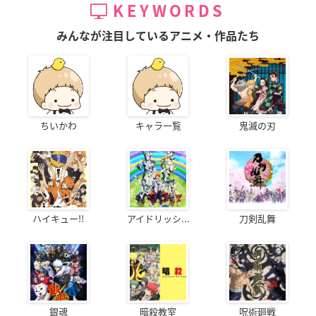
KEYWORDS
みんなが注目しているアニメ・作品たち
ちいかわ
キャラ一覧
鬼滅の刃
ハイキュー!!
アイドリッシ...
刀剣乱舞
銀魂
暗殺教室
呪術廻戦