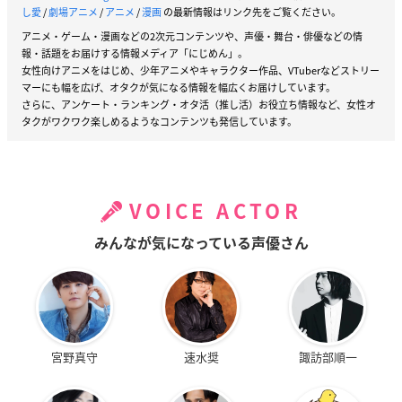
銃声鳴り響く中、撃ち抜かれたのは意
し愛
/
劇場アニメ
/
アニメ
/
漫画
の最新情報はリンク先をご覧ください。
外な人物で…!?
アニメ・ゲーム・漫画などの2次元コンテンツや、声優・舞台・俳優などの情
ノーブル家を狙った襲撃戦はいよいよ
報・話題をお届けする情報メディア「にじめん」。
女性向けアニメをはじめ、少年アニメやキャラクター作品、VTuberなどストリー
終焉へ向かう――。
マーにも幅を広げ、オタクが気になる情報を幅広くお届けしています。
死と愛が背中合わせの大人気サスペンス第10巻!!
さらに、アンケート・ランキング・オタ活（推し活）お役立ち情報など、女性オ
タクがワクワク楽しめるようなコンテンツも発信しています。
▼ご予約・ご購入はこちらから
アニメイト
VOICE ACTOR
月刊 コミックジーン 2021年1月号
みんなが気になっている声優さん
価格：550円(税込)
発売日：2020年12月15日(火)
▼ご予約・ご購入はこちらから
アニメイト
宮野真守
速水奨
諏訪部順一