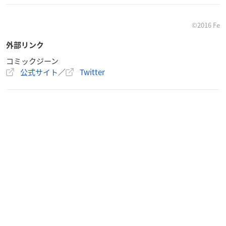
らの感 謝を込めて。
Fe
©2016 Fe
外部リンク
コミックジーン
作品情報
公式サイト
／
Twitter
殺し愛
試し読み（コミックウォーカー）
【キャラクター紹介】
・シャトー・ダン クワース
リッツランサ ポート商会の新 人賞金
稼ぎ。
リャンハにつきまとわれる。
・ソン・リャ