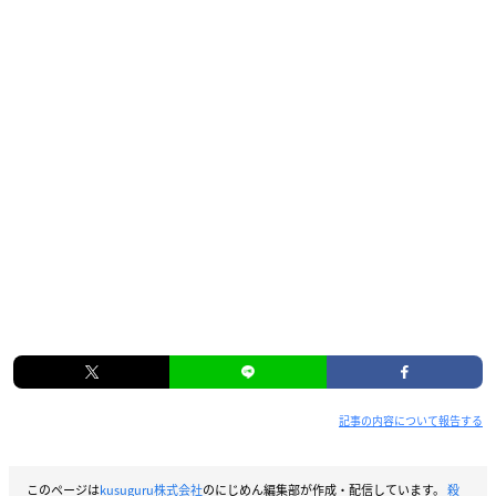
ンハ
目的不明の凄
腕 賞金首。
シャ トーを気
に入りつきま
とう。
関連商品
殺し愛
(10)
価格：649円(税込)
発売日：2020年12月25日(金)
記事の内容について報告する
復讐、終焉のとき――。
トラウマを乗り越えたシャトーは、ド
ニーと直接対決へ。
このページは
kusuguru株式会社
のにじめん編集部が作成・配信しています。
殺