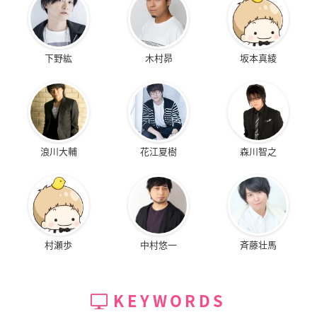
下野紘
木村昴
坂本真綾
浪川大輔
花江夏樹
森川智之
村瀬歩
中村悠一
斉藤壮馬
KEYWORDS