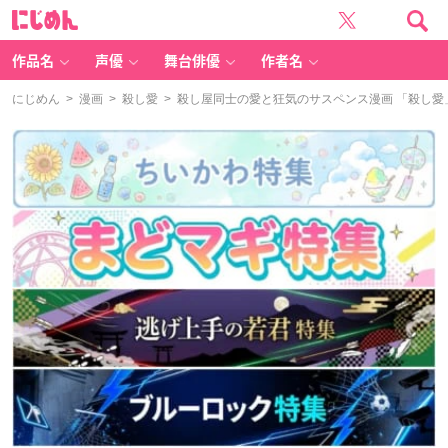
に
じ
め
ん
作品名
声優
舞台俳優
作者名
にじめん
>
漫画
>
殺し愛
> 殺し屋同士の愛と狂気のサスペンス漫画 「殺し愛