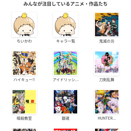
みんなが注目しているアニメ・作品たち
ちいかわ
キャラ一覧
鬼滅の刃
ハイキュー!!
アイドリッシ...
刀剣乱舞
暗殺教室
銀魂
HUNTER...