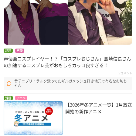
話題
声優
声優兼コスプレイヤー！？「コスプレおじさん」島崎信長さん
の加速するコスプレ芸がおもしろカッコ良すぎる！
5コメント
昔テニプリ・ラルク歌ってたギルガメッシュ好き地元で有名なお坊ち
ゃん
話題
アニメ
【2026年冬アニメ一覧】1月放送
開始の新作アニメ