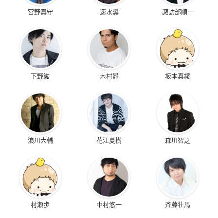
宮野真守
速水奨
諏訪部順一
下野紘
木村昴
坂本真綾
浪川大輔
花江夏樹
森川智之
村瀬歩
中村悠一
斉藤壮馬