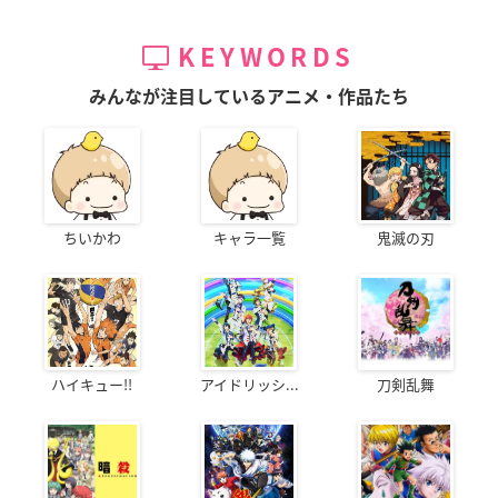
KEYWORDS
みんなが注目しているアニメ・作品たち
ちいかわ
キャラ一覧
鬼滅の刃
ハイキュー!!
アイドリッシ...
刀剣乱舞