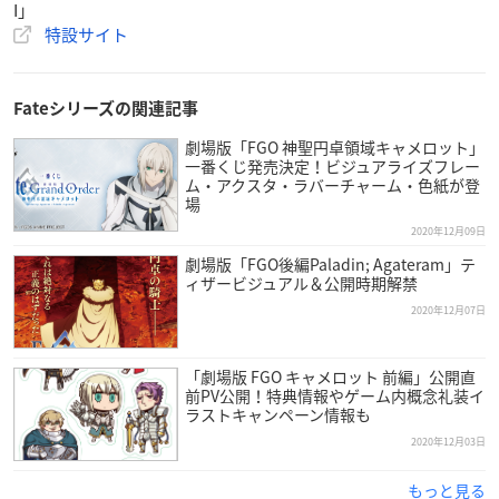
I」
開催場所：5F イベントスペース
特設サイト
営業時間：11:00〜21:00
マルイファミリー溝口
Fateシリーズの関連記事
開催期間：2020年12月19日(土)～2021年1月10日(日)
劇場版「FGO 神聖円卓領域キャメロット」
開催場所：5F イベントスペース
一番くじ発売決定！ビジュアライズフレー
営業時間：10:30〜20:00 ※最終日は18:30まで
ム・アクスタ・ラバーチャーム・色紙が登
場
※「３つの密」を避けるため、入場制限や入場整理券が配布さ
2020年12月09日
れる場合がございます。
劇場版「FGO後編Paladin; Agateram」テ
ィザービジュアル＆公開時期解禁
※内容は予告なく変更になる場合がございます。予めご容赦く
ださいませ。
2020年12月07日
「劇場版 FGO キャメロット 前編」公開直
前PV公開！特典情報やゲーム内概念礼装イ
ラストキャンペーン情報も
2020年12月03日
もっと見る