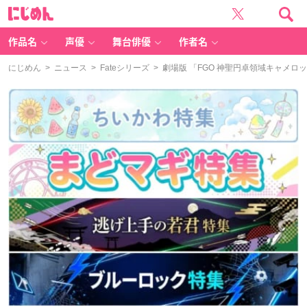
に
じ
め
ん
作品名
声優
舞台俳優
作者名
にじめん
>
ニュース
>
Fateシリーズ
> 劇場版 「FGO 神聖円卓領域キャメ