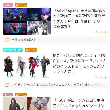
アニメ
ニュース
『Fate Project』から新情報続々
と！新作アニメに新PVと盛りだ
くさん！今年は『Fate』シリー
ズを満喫？
19コメント
今井祝雄 中田祝夫
オタ活・推し活
ニュース
描き下ろしは40騎以上！？「FG
Oフェス」新たにサーヴァント8
騎のイラスト公開にマシュがフ
ォウくんに！
12コメント
ナイチンゲールがヨルムンガンドのココさんに見えてしまって・・・
ゲーム
ニュース
『FGO』がローソンとコラボ決
定！ギルガメッシュやマーリン