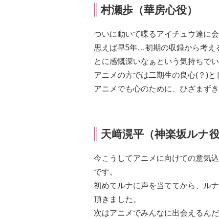
村瀬歩（華房心役）
ついに動いて喋るアイチュウ達に会
思えば早5年…初期の収録から考え
とに感慨深いなぁという気持ちでい
アニメの方では二期生の良心(？)
アニメでも心のために、ひざまずき
天﨑滉平（神楽坂ルナ
今こうしてアニメに向けての意気込
です。
初めてルナに声を当ててから、ルナ
頂きました。
次はアニメでみんなに出会えるんだ