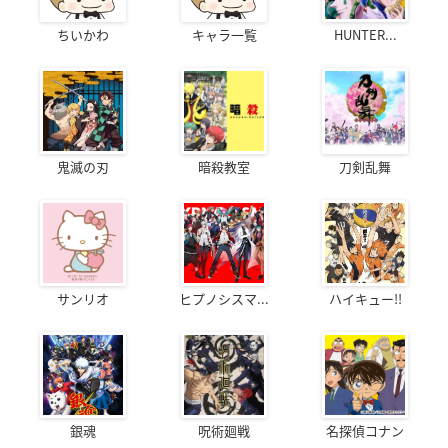
ちいかわ
キャラ一覧
HUNTER...
鬼滅の刃
暗殺教室
刀剣乱舞
サンリオ
ヒプノシスマ...
ハイキュー!!
銀魂
呪術廻戦
名探偵コナン