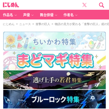
に
じ
め
ん
作品名
声優
舞台俳優
作者名
にじめん
>
ニュース
>
進撃の巨人
> 物語の見方が変わる「進撃の巨人」鎧の