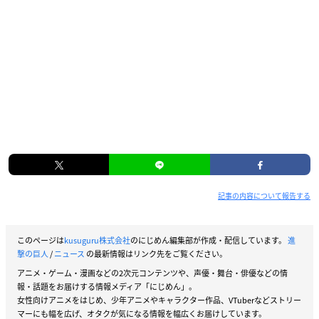
記事の内容について報告する
このページは
kusuguru株式会社
のにじめん編集部が作成・配信しています。
進
撃の巨人
/
ニュース
の最新情報はリンク先をご覧ください。
アニメ・ゲーム・漫画などの2次元コンテンツや、声優・舞台・俳優などの情
報・話題をお届けする情報メディア「にじめん」。
女性向けアニメをはじめ、少年アニメやキャラクター作品、VTuberなどストリー
マーにも幅を広げ、オタクが気になる情報を幅広くお届けしています。