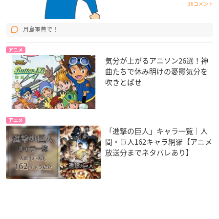
36コメント
月島軍曹で！
アニメ
気分が上がるアニソン26選！神
曲たちで休み明けの憂鬱気分を
吹きとばせ
アニメ
「進撃の巨人」キャラ一覧｜人
間・巨人162キャラ網羅【アニメ
放送分までネタバレあり】