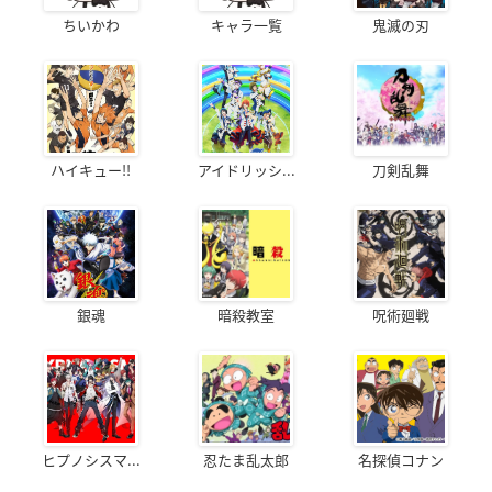
ちいかわ
キャラ一覧
鬼滅の刃
ハイキュー!!
アイドリッシ...
刀剣乱舞
銀魂
暗殺教室
呪術廻戦
ヒプノシスマ...
忍たま乱太郎
名探偵コナン