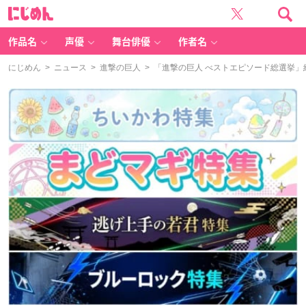
に
じ
め
ん
作品名
声優
舞台俳優
作者名
にじめん
>
ニュース
>
進撃の巨人
> 「進撃の巨人 べストエピソード総選挙」