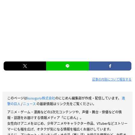
記事の内容について報告する
このページは
kusuguru株式会社
のにじめん編集部が作成・配信しています。
進
撃の巨人
/
ニュース
の最新情報はリンク先をご覧ください。
アニメ・ゲーム・漫画などの2次元コンテンツや、声優・舞台・俳優などの情
報・話題をお届けする情報メディア「にじめん」。
女性向けアニメをはじめ、少年アニメやキャラクター作品、VTuberなどストリー
マーにも幅を広げ、オタクが気になる情報を幅広くお届けしています。
さらに、アンケート・ランキング・オタ活（推し活）お役立ち情報など、女性オ