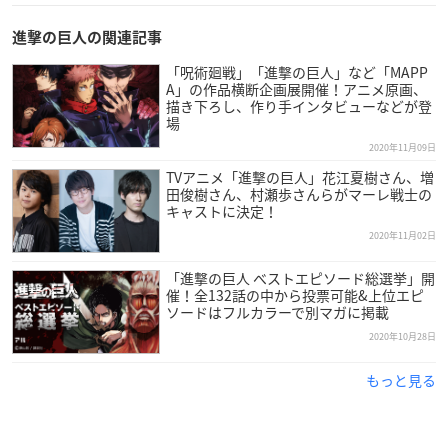
進撃の巨人の関連記事
「呪術廻戦」「進撃の巨人」など「MAPP
A」の作品横断企画展開催！アニメ原画、
描き下ろし、作り手インタビューなどが登
場
2020年11月09日
TVアニメ「進撃の巨人」花江夏樹さん、増
田俊樹さん、村瀬歩さんらがマーレ戦士の
キャストに決定！
2020年11月02日
「進撃の巨人 べストエピソード総選挙」開
催！全132話の中から投票可能&上位エピ
ソードはフルカラーで別マガに掲載
2020年10月28日
もっと見る