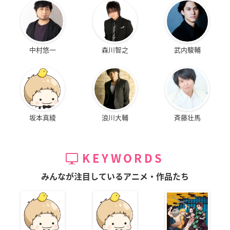
中村悠一
森川智之
武内駿輔
坂本真綾
浪川大輔
斉藤壮馬
KEYWORDS
みんなが注目しているアニメ・作品たち