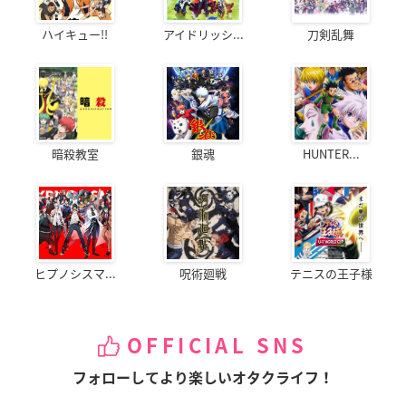
ハイキュー!!
アイドリッシ...
刀剣乱舞
暗殺教室
銀魂
HUNTER...
ヒプノシスマ...
呪術廻戦
テニスの王子様
OFFICIAL SNS
フォローしてより楽しいオタクライフ！