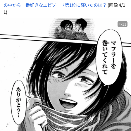
た
の中から一番好きなエピソード第1位に輝いたのは？
(画像 4/1
の
は？
_
1)
4
番
目
の
4/11
画
像
-
ア
ニ
メ
情
報
サ
イ
ト
に
じ
め
ん