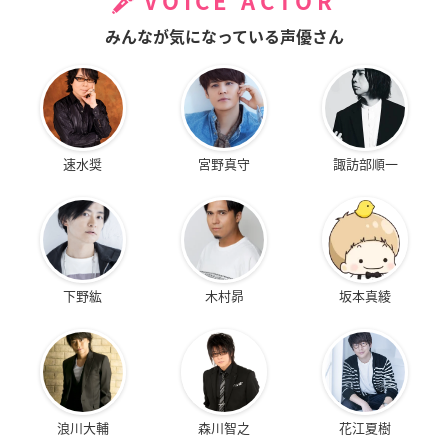
VOICE ACTOR
みんなが気になっている声優さん
速水奨
宮野真守
諏訪部順一
下野紘
木村昴
坂本真綾
浪川大輔
森川智之
花江夏樹