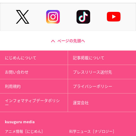
ページの先頭へ
にじめんについて
記事掲載について
お問い合わせ
プレスリリース送付先
利用規約
プライバシーポリシー
インフォマティブデータポリシ
運営会社
ー
kusuguru
media
アニメ情報［にじめん］
科学ニュース［ナゾロジー］