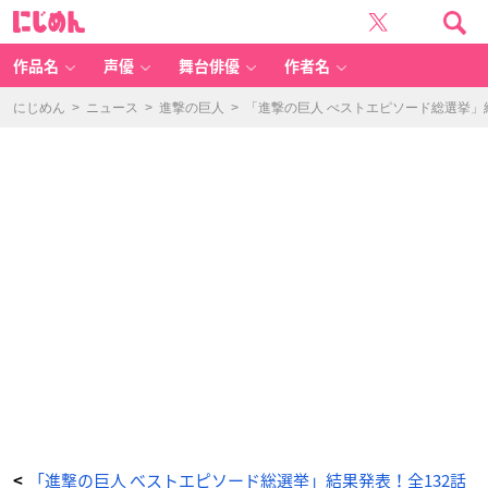
「進
に
撃
じ
の
め
巨
ん
人
べ
作品名
声優
舞台俳優
作者名
ス
ト
エ
ピ
にじめん
>
ニュース
>
進撃の巨人
>
「進撃の巨人 べストエピソード総選挙」
ソ
ー
ド
総
選
挙」
結
果
発
表！
全
1
3
2
話
の
中
か
ら
一
番
好
き
な
エ
ピ
ソ
ー
ド
第
1
位
に
輝
「進撃の巨人 べストエピソード総選挙」結果発表！全132話
<
い