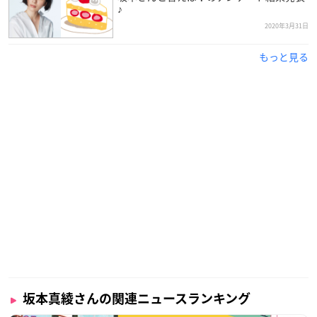
【情報公開】
♪
朗読イベント「坂本真綾の満月朗読館 月の珊瑚」開催決
2020年3月31日
定！
もっと見る
10年前に一夜限りの企画として散会した朗読企画を、2020
年最後の満月「限り月」の夜に再演致します。
日時：2020年12月30日（水）20:00〜
＊配信イベント/アーカイブ視聴有り
詳細👇特設サイト
https://t.co/W0Z211QBc1
pic.twitter.co
m/ieDhtqaWt9
— 最前線 (@sai_zen_sen)
November 30, 2020
坂本真綾さんの関連ニュースランキング