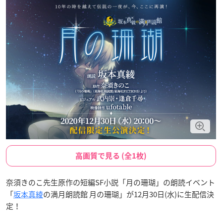
高画質で見る (全1枚)
奈須きのこ先生原作の短編SF小説「月の珊瑚」の朗読イベント
「
坂本真綾
の満月朗読館 月の珊瑚」が12月30日(水)に生配信決
定！