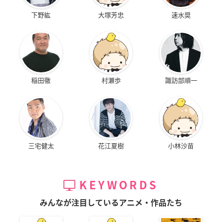
下野紘
大塚芳忠
速水奨
稲田徹
村瀬歩
諏訪部順一
三宅健太
花江夏樹
小林沙苗
KEYWORDS
みんなが注目しているアニメ・作品たち