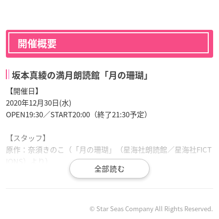
開催概要
坂本真綾の満月朗読館「月の珊瑚」
【開催日】
2020年12月30日(水)
OPEN19:30／START20:00（終了21:30予定）
【スタッフ】
原作：奈須きのこ（「月の珊瑚」（星海社朗読館／星海社FICT
IONS）より）
ビジュアル：武内崇・逢倉千尋
映像制作：ufotable
制作：星海社
製作総指揮：太田克史（星海社）
© Star Seas Company All Rights Reserved.