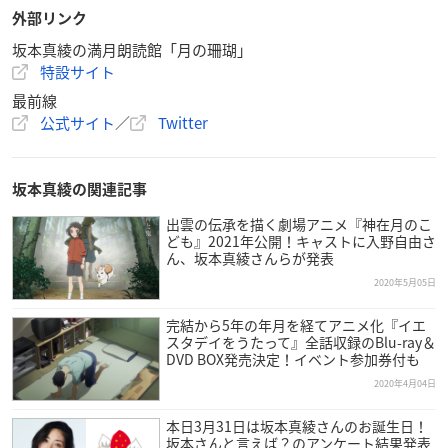
外部リンク
【出演】
坂本真綾
坂本真綾の満月朗読館「月の珊瑚」
特設サイト
※敬称略
最前線
【配信プラットフォーム】
公式サイト
／
Twitter
Mixalive TOKYO
坂本真綾の関連記事
【アーカイブ配信】
2020年12月30日(水)イベント終了後～2021年1月6日(水)23:59
出雲の伝承を描く劇場アニメ『神在月のこ
ども』2021年公開！キャストに入野自由さ
ん、坂本真綾さんらが発表
【チケット】
2020年5月05日
販売期間：2020年11月30日(月)19:30～2021年1月6日(水)21:00
配信チケット代：3,300円（税込）
完結から5年の年月を経てアニメ化『イエ
※購入は
こちら
スタデイをうたって』全話収録のBlu-ray＆
DVD BOX発売決定！イベント参加券付も
2020年4月04日
本日3月31日は坂本真綾さんのお誕生日！
坂本さんと言えば？のアンケート結果発表