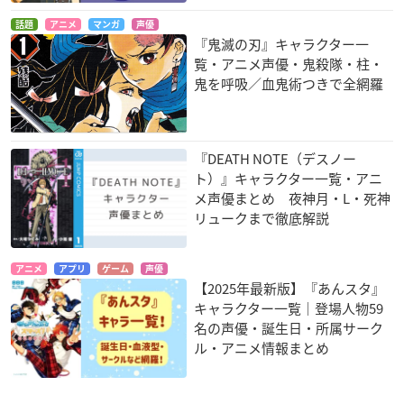
話題
アニメ
マンガ
声優
『鬼滅の刃』キャラクター一
覧・アニメ声優・鬼殺隊・柱・
鬼を呼吸／血鬼術つきで全網羅
『DEATH NOTE（デスノー
ト）』キャラクター一覧・アニ
メ声優まとめ 夜神月・L・死神
リュークまで徹底解説
アニメ
アプリ
ゲーム
声優
【2025年最新版】『あんスタ』
キャラクター一覧｜登場人物59
名の声優・誕生日・所属サーク
ル・アニメ情報まとめ