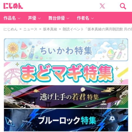
に
じ
め
ん
作品名
声優
舞台俳優
作者名
にじめん
>
ニュース
>
坂本真綾
> 朗読イベント「坂本真綾の満月朗読館 月の