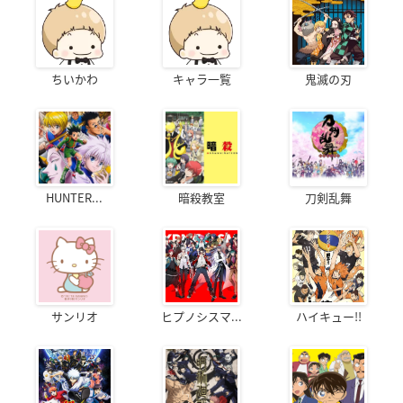
ちいかわ
キャラ一覧
鬼滅の刃
HUNTER...
暗殺教室
刀剣乱舞
サンリオ
ヒプノシスマ...
ハイキュー!!