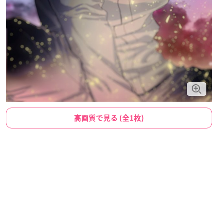
高画質で見る (全1枚)