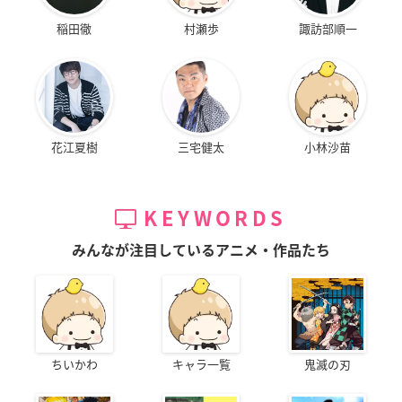
稲田徹
村瀬歩
諏訪部順一
花江夏樹
三宅健太
小林沙苗
KEYWORDS
みんなが注目しているアニメ・作品たち
ちいかわ
キャラ一覧
鬼滅の刃