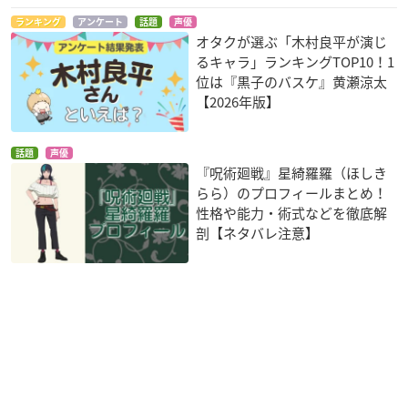
ランキング
アンケート
話題
声優
オタクが選ぶ「木村良平が演じ
るキャラ」ランキングTOP10！1
位は『黒子のバスケ』黄瀬涼太
【2026年版】
話題
声優
『呪術廻戦』星綺羅羅（ほしき
らら）のプロフィールまとめ！
性格や能力・術式などを徹底解
剖【ネタバレ注意】