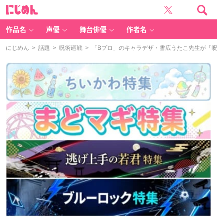
に
じ
め
ん
作品名
声優
舞台俳優
作者名
にじめん
>
話題
>
呪術廻戦
> 「Bプロ」のキャラデザ・雪広うたこ先生が「