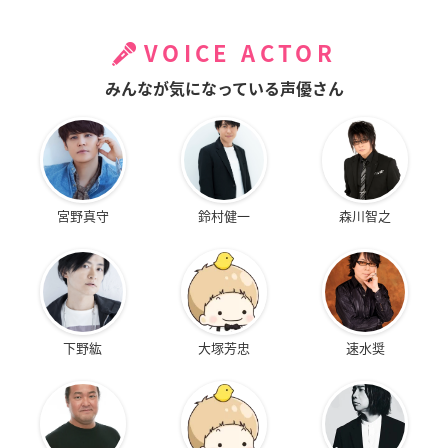
VOICE ACTOR
みんなが気になっている声優さん
宮野真守
鈴村健一
森川智之
下野紘
大塚芳忠
速水奨