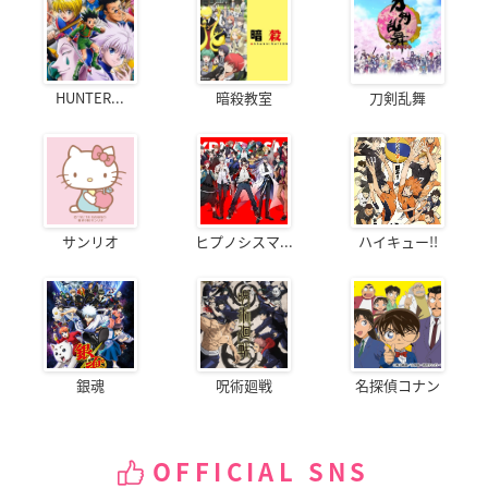
HUNTER...
暗殺教室
刀剣乱舞
サンリオ
ヒプノシスマ...
ハイキュー!!
銀魂
呪術廻戦
名探偵コナン
OFFICIAL SNS