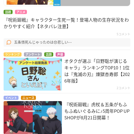
話題
アニメ
『呪術廻戦』キャラクター生死一覧！登場人物の生存状況をわ
かりやすく紹介【ネタバレ注意】
5コメント
五条悟死んじゃったのは😞悲しい⋯
ランキング
アンケート
話題
声優
オタクが選ぶ「日野聡が演じる
キャラ」ランキングTOP10！1位
は『鬼滅の刃』煉󠄁獄杏寿郎【202
6年版】
2コメント
イベント
ニュース
『呪術廻戦』虎杖＆五条がもふ
もふぬいぐるみに♪5周年POP UP
SHOPが8月21日開幕！