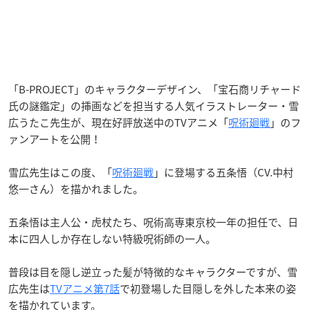
「B-PROJECT」のキャラクターデザイン、「宝石商リチャード
氏の謎鑑定」の挿画などを担当する人気イラストレーター・雪
広うたこ先生が、現在好評放送中のTVアニメ「
呪術廻戦
」のフ
ァンアートを公開！
雪広先生はこの度、「
呪術廻戦
」に登場する五条悟（CV.中村
悠一さん）を描かれました。
五条悟は主人公・虎杖たち、呪術高専東京校一年の担任で、日
本に四人しか存在しない特級呪術師の一人。
普段は目を隠し逆立った髪が特徴的なキャラクターですが、雪
広先生は
TVアニメ第7話
で初登場した目隠しを外した本来の姿
を描かれています。