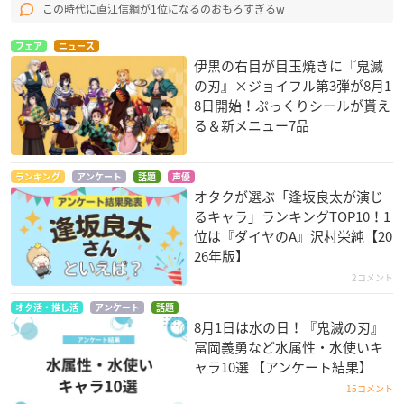
この時代に直江信綱が1位になるのおもろすぎるw
フェア
ニュース
伊黒の右目が目玉焼きに『鬼滅
の刃』×ジョイフル第3弾が8月1
8日開始！ぷっくりシールが貰え
る＆新メニュー7品
ランキング
アンケート
話題
声優
オタクが選ぶ「逢坂良太が演じ
るキャラ」ランキングTOP10！1
位は『ダイヤのA』沢村栄純【20
26年版】
2コメント
オタ活・推し活
アンケート
話題
8月1日は水の日！『鬼滅の刃』
冨岡義勇など水属性・水使いキ
ャラ10選 【アンケート結果】
15コメント