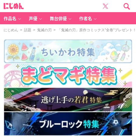
に
じ
め
ん
作品名
声優
舞台俳優
作者名
にじめん
>
話題
>
鬼滅の刃
> 「鬼滅の刃」原作コミックス”全巻”プレゼント！最