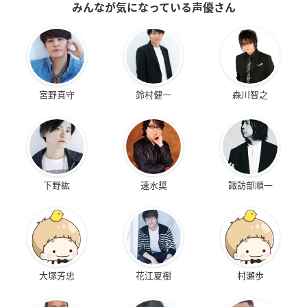
みんなが気になっている声優さん
宮野真守
鈴村健一
森川智之
下野紘
速水奨
諏訪部順一
大塚芳忠
花江夏樹
村瀬歩