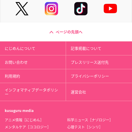
ページの先頭へ
にじめんについて
記事掲載について
お問い合わせ
プレスリリース送付先
利用規約
プライバシーポリシー
インフォマティブデータポリシ
運営会社
ー
kusuguru
media
アニメ情報［にじめん］
科学ニュース［ナゾロジー］
メンタルケア［ココロジー］
心理テスト［シンリ］