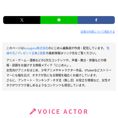
記事の内容について報告する
このページは
kusuguru株式会社
のにじめん編集部が作成・配信しています。
鬼
滅の刃
/
プレゼント企画
/
話題
の最新情報はリンク先をご覧ください。
アニメ・ゲーム・漫画などの2次元コンテンツや、声優・舞台・俳優などの情
報・話題をお届けする情報メディア「にじめん」。
女性向けアニメをはじめ、少年アニメやキャラクター作品、VTuberなどストリー
マーにも幅を広げ、オタクが気になる情報を幅広くお届けしています。
さらに、アンケート・ランキング・オタ活（推し活）お役立ち情報など、女性オ
タクがワクワク楽しめるようなコンテンツも発信しています。
VOICE ACTOR