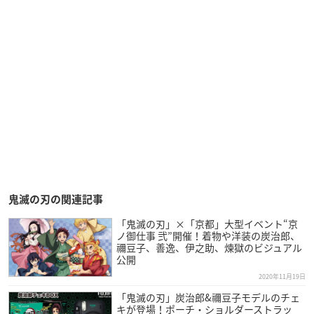
鬼滅の刃の関連記事
「鬼滅の刃」×「京都」大型イベント“京
ノ御仕事 弐”開催！着物や洋装の炭治郎、
禰豆子、善逸、伊之助、煉獄のビジュアル
公開
2020年11月19日
「鬼滅の刃」炭治郎&禰豆子モデルのチェ
キが登場！ポーチ・ショルダーストラッ