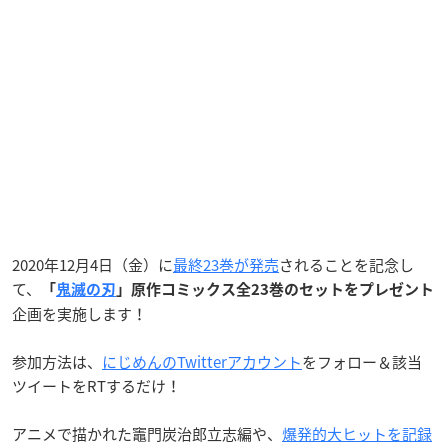
2020年12月4日（金）に
最終23巻が発売
されることを記念し
て、
「
鬼滅の刃
」原作コミックス全23巻のセットをプレゼント
企画を実施します！
参加方法は、
にじめんのTwitterアカウント
をフォロー＆該当
ツイートをRTするだけ！
アニメで描かれた竈門炭治郎立志編や、
爆発的大ヒットを記録