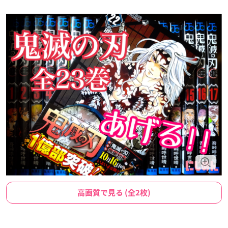
高画質で見る (全2枚)