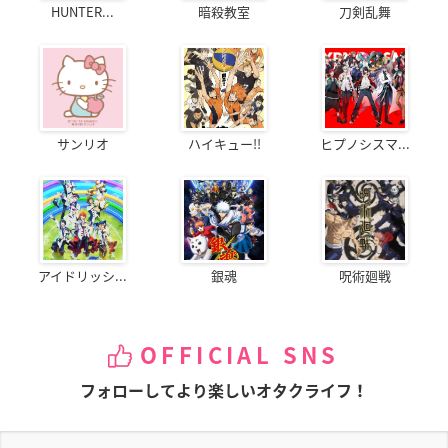
HUNTER...
暗殺教室
刀剣乱舞
サンリオ
ハイキュー!!
ヒプノシスマ...
アイドリッシ...
銀魂
呪術廻戦
OFFICIAL SNS
フォローしてより楽しいオタクライフ！