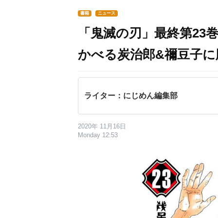
書籍
ニュース
「鬼滅の刃」最終第23
かべる炭治郎&禰豆子に
ライター：にじめん編集部
2020年 11月16日
Monday 12:53