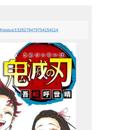
_off/status/1328178479704154114