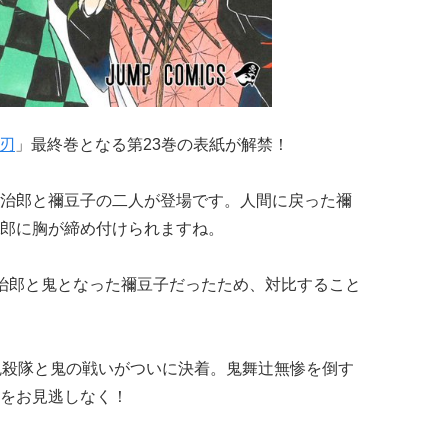
刃
」最終巻となる第23巻の表紙が解禁！
治郎と禰豆子の二人が登場です。人間に戻った禰
郎に胸が締め付けられますね。
治郎と鬼となった禰豆子だったため、対比すること
鬼殺隊と鬼の戦いがついに決着。鬼舞辻無惨を倒す
をお見逃しなく！