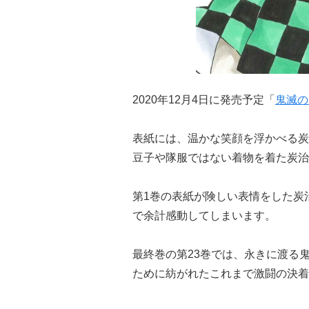
2020年12月4日に発売予定「
鬼滅の
表紙には、温かな笑顔を浮かべる炭
豆子や隊服ではない着物を着た炭治
第1巻の表紙が険しい表情をした炭
で余計感動してしまいます。
最終巻の第23巻では、永きに渡る
ために紡がれたこれまで激闘の決着