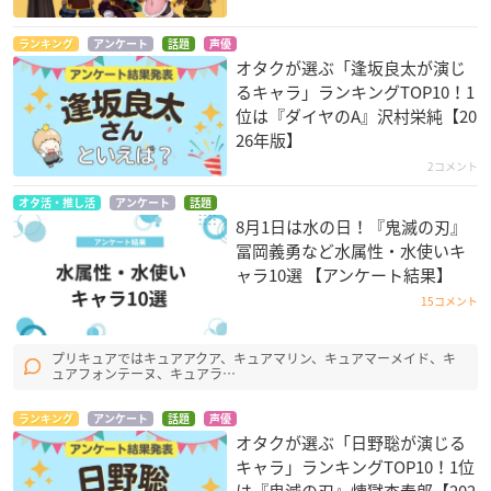
ランキング
アンケート
話題
声優
オタクが選ぶ「逢坂良太が演じ
るキャラ」ランキングTOP10！1
位は『ダイヤのA』沢村栄純【20
26年版】
2コメント
オタ活・推し活
アンケート
話題
8月1日は水の日！『鬼滅の刃』
冨岡義勇など水属性・水使いキ
ャラ10選 【アンケート結果】
15コメント
プリキュアではキュアアクア、キュアマリン、キュアマーメイド、キ
ュアフォンテーヌ、キュアラ…
ランキング
アンケート
話題
声優
オタクが選ぶ「日野聡が演じる
キャラ」ランキングTOP10！1位
は『鬼滅の刃』煉󠄁獄杏寿郎【202