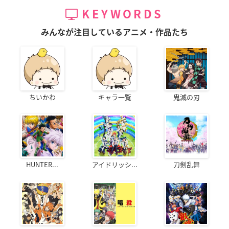
KEYWORDS
みんなが注目しているアニメ・作品たち
ちいかわ
キャラ一覧
鬼滅の刃
HUNTER...
アイドリッシ...
刀剣乱舞