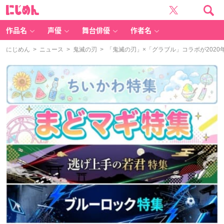
に
じ
め
ん
作品名
声優
舞台俳優
作者名
にじめん
>
ニュース
>
鬼滅の刃
> 「鬼滅の刃」×「グラブル」コラボが202