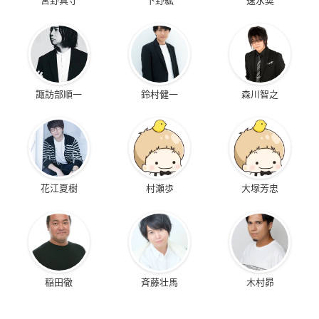
諏訪部順一
鈴村健一
森川智之
花江夏樹
村瀬歩
大塚芳忠
稲田徹
斉藤壮馬
木村昴