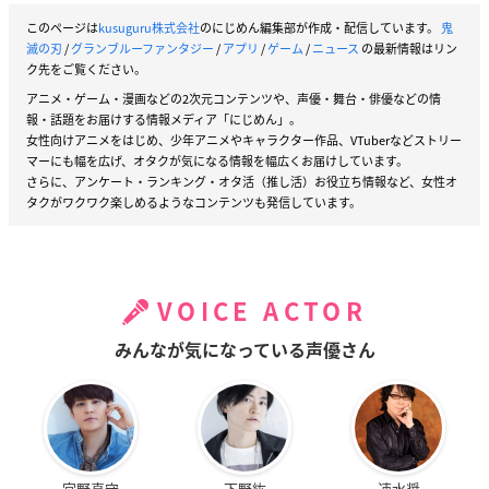
このページは
kusuguru株式会社
のにじめん編集部が作成・配信しています。
鬼
滅の刃
/
グランブルーファンタジー
/
アプリ
/
ゲーム
/
ニュース
の最新情報はリン
ク先をご覧ください。
アニメ・ゲーム・漫画などの2次元コンテンツや、声優・舞台・俳優などの情
報・話題をお届けする情報メディア「にじめん」。
女性向けアニメをはじめ、少年アニメやキャラクター作品、VTuberなどストリー
マーにも幅を広げ、オタクが気になる情報を幅広くお届けしています。
さらに、アンケート・ランキング・オタ活（推し活）お役立ち情報など、女性オ
タクがワクワク楽しめるようなコンテンツも発信しています。
VOICE ACTOR
みんなが気になっている声優さん
宮野真守
下野紘
速水奨