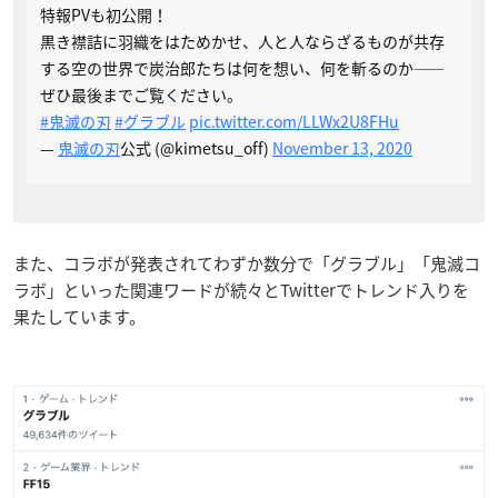
特報PVも初公開！
黒き襟詰に羽織をはためかせ、人と人ならざるものが共存
する空の世界で炭治郎たちは何を想い、何を斬るのか——
ぜひ最後までご覧ください。
#鬼滅の刃
#グラブル
pic.twitter.com/LLWx2U8FHu
—
鬼滅の刃
公式 (@kimetsu_off)
November 13, 2020
また、コラボが発表されてわずか数分で「グラブル」「鬼滅コ
ラボ」といった関連ワードが続々とTwitterでトレンド入りを
果たしています。