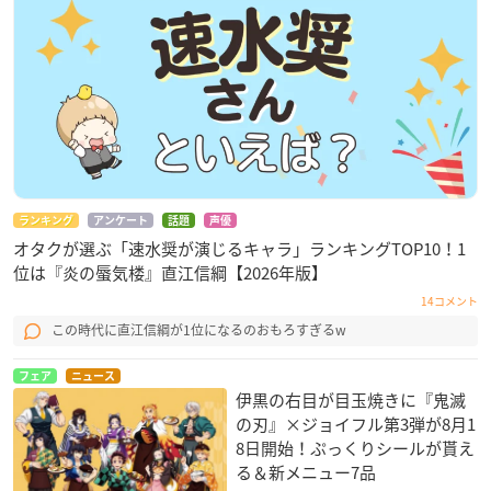
ランキング
アンケート
話題
声優
オタクが選ぶ「速水奨が演じるキャラ」ランキングTOP10！1
位は『炎の蜃気楼』直江信綱【2026年版】
14コメント
この時代に直江信綱が1位になるのおもろすぎるw
フェア
ニュース
伊黒の右目が目玉焼きに『鬼滅
の刃』×ジョイフル第3弾が8月1
8日開始！ぷっくりシールが貰え
る＆新メニュー7品