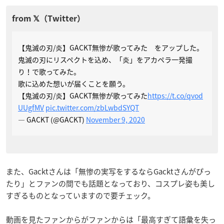
【鬼滅の刃/炎】GACKT無惨が歌ってみた をアップした。
鬼滅の刃にリスペクトを込め、「炎」をアカペラ一発撮
り！で歌ってみた。
歌に込めた想いが届くことを願う。
【鬼滅の刃/炎】GACKT無惨が歌ってみた
https://t.co/qvod
UUgfMV
pic.twitter.com/zbLwbdSYQT
— GACKT (@GACKT)
November 9, 2020
また、Gacktさんは「無惨の実写をするならGacktさんがぴっ
たり」とファンの間でも話題となっており、コスプレ姿も美し
すぎるものとなっていますので要チェック。
動画を見たファンからがファンからは「最高すぎて語彙を失っ