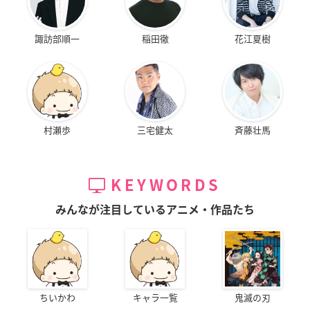
諏訪部順一
稲田徹
花江夏樹
村瀬歩
三宅健太
斉藤壮馬
KEYWORDS
みんなが注目しているアニメ・作品たち
ちいかわ
キャラ一覧
鬼滅の刃