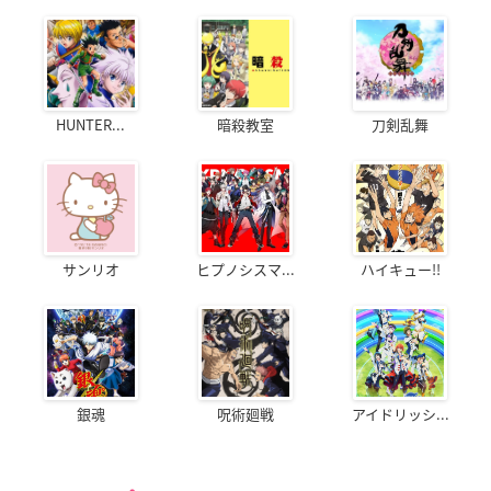
HUNTER...
暗殺教室
刀剣乱舞
サンリオ
ヒプノシスマ...
ハイキュー!!
銀魂
呪術廻戦
アイドリッシ...