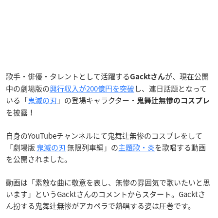
歌手・俳優・タレントとして活躍する
が、現在公開
Gacktさん
中の劇場版の
興行収入が200億円を突破
し、連日話題となって
いる「
鬼滅の刃
」の登場キャラクター・
鬼舞辻無惨のコスプレ
を披露！
自身のYouTubeチャンネルにて鬼舞辻無惨のコスプレをして
「劇場版
鬼滅の刃
無限列車編」の
主題歌・炎
を歌唱する動画
を公開されました。
動画は「素敵な曲に敬意を表し、無惨の雰囲気で歌いたいと思
います」というGacktさんのコメントからスタート。Gacktさ
ん扮する鬼舞辻無惨がアカペラで熱唱する姿は圧巻です。