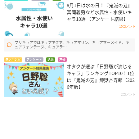
8月1日は水の日！『鬼滅の刃』
冨岡義勇など水属性・水使いキ
ャラ10選 【アンケート結果】
15コメント
プリキュアではキュアアクア、キュアマリン、キュアマーメイド、キ
ュアフォンテーヌ、キュアラ…
ランキング
アンケート
話題
声優
オタクが選ぶ「日野聡が演じる
キャラ」ランキングTOP10！1位
は『鬼滅の刃』煉󠄁獄杏寿郎【202
6年版】
2コメント