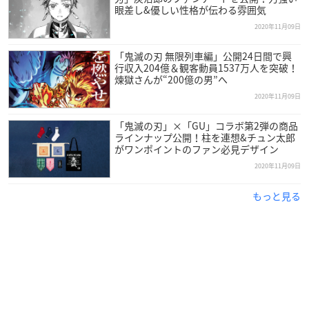
眼差し&優しい性格が伝わる雰囲気
2020年11月09日
「鬼滅の刃 無限列車編」公開24日間で興
行収入204億＆観客動員1537万人を突破！
煉獄さんが“200億の男”へ
2020年11月09日
「鬼滅の刃」×「GU」コラボ第2弾の商品
ラインナップ公開！柱を連想&チュン太郎
がワンポイントのファン必見デザイン
2020年11月09日
もっと見る