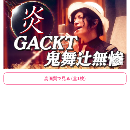
高画質で見る (全1枚)