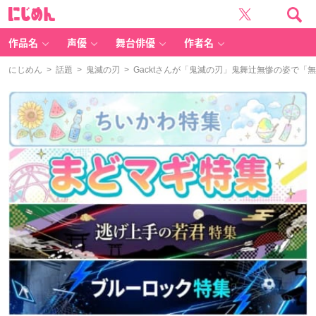
に
じ
め
ん
作品名
声優
舞台俳優
作者名
にじめん
>
話題
>
鬼滅の刃
> Gacktさんが「鬼滅の刃」鬼舞辻無惨の姿で