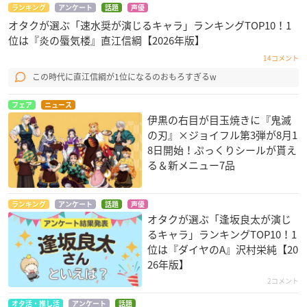
ランキング
アンケート
話題
声優
オタクが選ぶ「速水奨が演じるキャラ」ランキングTOP10！1
位は『炎の蜃気楼』直江信綱【2026年版】
14コメント
この時代に直江信綱が1位になるのおもろすぎるw
フェア
ニュース
伊黒の右目が目玉焼きに『鬼滅
の刃』×ジョイフル第3弾が8月1
8日開始！ぷっくりシールが貰え
る＆新メニュー7品
ランキング
アンケート
話題
声優
オタクが選ぶ「逢坂良太が演じ
るキャラ」ランキングTOP10！1
位は『ダイヤのA』沢村栄純【20
26年版】
2コメント
オタ活・推し活
アンケート
話題