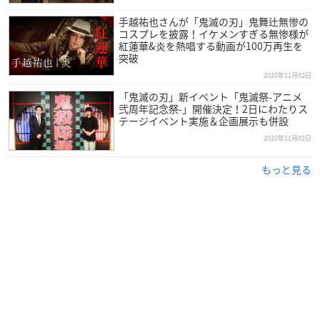
手越祐也さんが「鬼滅の刃」鬼舞辻無惨の
コスプレを披露！イケメンすぎる無惨様が
紅蓮華&炎を熱唱する動画が100万再生を
突破
2020年11月02日
「鬼滅の刃」新イベント「鬼滅祭-アニメ
弐周年記念祭-」開催決定！2日にわたりス
テージイベント実施＆企画展示も併設
2020年11月02日
もっと見る