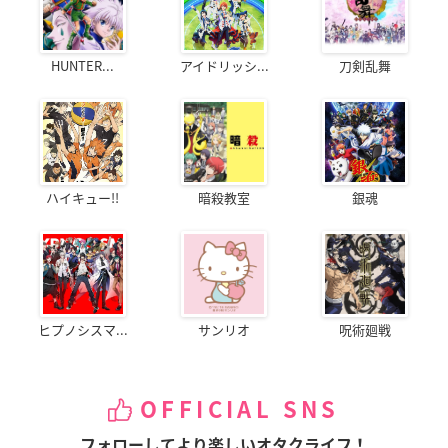
HUNTER...
アイドリッシ...
刀剣乱舞
ハイキュー!!
暗殺教室
銀魂
ヒプノシスマ...
サンリオ
呪術廻戦
OFFICIAL SNS
フォローしてより楽しいオタクライフ！