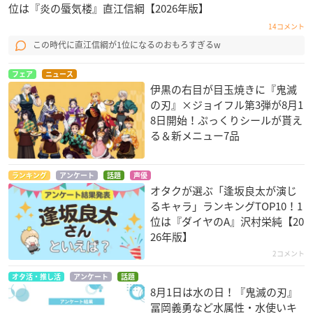
位は『炎の蜃気楼』直江信綱【2026年版】
14コメント
この時代に直江信綱が1位になるのおもろすぎるw
フェア
ニュース
伊黒の右目が目玉焼きに『鬼滅
の刃』×ジョイフル第3弾が8月1
8日開始！ぷっくりシールが貰え
る＆新メニュー7品
ランキング
アンケート
話題
声優
オタクが選ぶ「逢坂良太が演じ
るキャラ」ランキングTOP10！1
位は『ダイヤのA』沢村栄純【20
26年版】
2コメント
オタ活・推し活
アンケート
話題
8月1日は水の日！『鬼滅の刃』
冨岡義勇など水属性・水使いキ