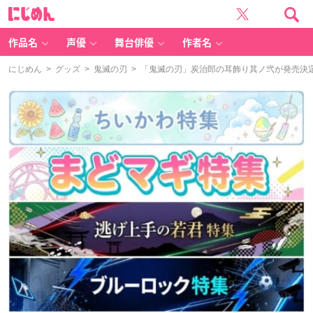
に
じ
め
ん
作品名
声優
舞台俳優
作者名
にじめん
>
グッズ
>
鬼滅の刃
> 「鬼滅の刃」炭治郎の耳飾り其ノ弐が発売決