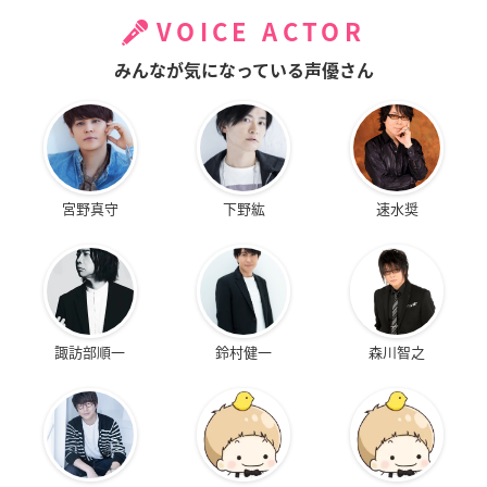
VOICE ACTOR
みんなが気になっている声優さん
宮野真守
下野紘
速水奨
諏訪部順一
鈴村健一
森川智之