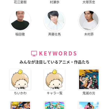
花江夏樹
村瀬歩
大塚芳忠
稲田徹
斉藤壮馬
木村昴
KEYWORDS
みんなが注目しているアニメ・作品たち
ちいかわ
キャラ一覧
鬼滅の刃