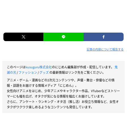
記事の内容について報告する
このページは
kusuguru株式会社
のにじめん編集部が作成・配信しています。
鬼
滅の刃
/
ファッション
/
グッズ
の最新情報はリンク先をご覧ください。
アニメ・ゲーム・漫画などの2次元コンテンツや、声優・舞台・俳優などの情
報・話題をお届けする情報メディア「にじめん」。
女性向けアニメをはじめ、少年アニメやキャラクター作品、VTuberなどストリー
マーにも幅を広げ、オタクが気になる情報を幅広くお届けしています。
さらに、アンケート・ランキング・オタ活（推し活）お役立ち情報など、女性オ
タクがワクワク楽しめるようなコンテンツも発信しています。