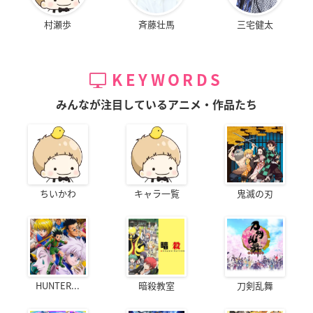
村瀬歩
斉藤壮馬
三宅健太
KEYWORDS
みんなが注目しているアニメ・作品たち
ちいかわ
キャラ一覧
鬼滅の刃
HUNTER...
暗殺教室
刀剣乱舞