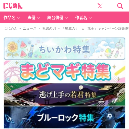
に
じ
め
ん
作品名
声優
舞台俳優
作者名
にじめん
>
ニュース
>
鬼滅の刃
> 「鬼滅の刃」x「花王」キャンペーン詳細