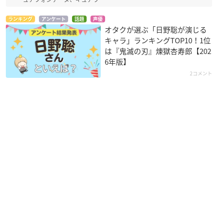
ランキング
アンケート
話題
声優
オタクが選ぶ「日野聡が演じる
キャラ」ランキングTOP10！1位
は『鬼滅の刃』煉󠄁獄杏寿郎【202
6年版】
2コメント