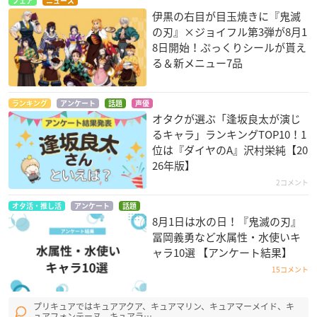
フェア
ニュース
伊黒の右目が目玉焼きに『鬼滅
の刃』×ジョイフル第3弾が8月1
8日開始！ぷっくりシールが貰え
る＆新メニュー7品
ランキング
アンケート
話題
声優
オタクが選ぶ「逢坂良太が演じ
るキャラ」ランキングTOP10！1
位は『ダイヤのA』沢村栄純【20
26年版】
2コメント
オタ活・推し活
アンケート
話題
8月1日は水の日！『鬼滅の刃』
冨岡義勇など水属性・水使いキ
ャラ10選 【アンケート結果】
15コメント
プリキュアではキュアアクア、キュアマリン、キュアマーメイド、キ
ュアフォンテーヌ、キュアラ…