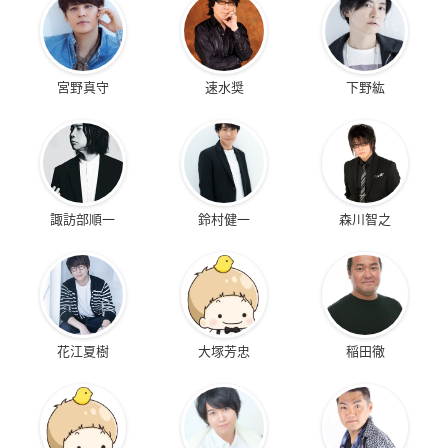
宮野真守
速水奨
下野紘
諏訪部順一
鈴村健一
森川智之
花江夏樹
大塚芳忠
稲田徹