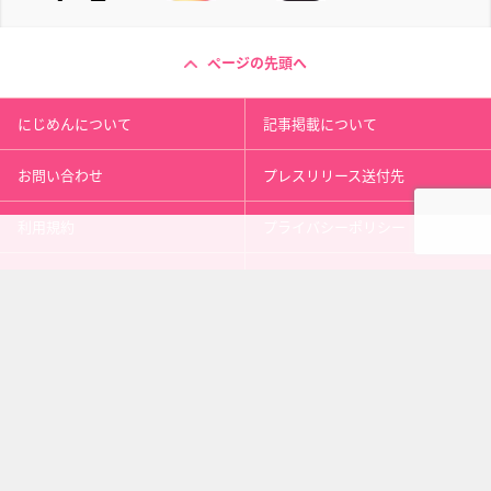
ページの先頭へ
にじめんについて
記事掲載について
お問い合わせ
プレスリリース送付先
利用規約
プライバシーポリシー
インフォマティブデータポリシ
運営会社
ー
kusuguru
media
アニメ情報［にじめん］
科学ニュース［ナゾロジー］
メンタルケア［ココロジー］
心理テスト［シンリ］
Copyright 2013 nijimen.