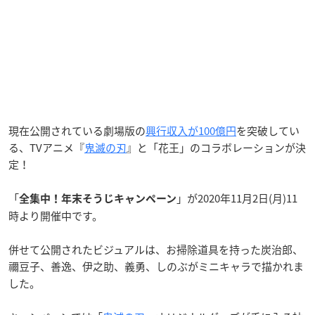
現在公開されている劇場版の
興行収入が100億円
を突破してい
る、TVアニメ『
鬼滅の刃
』と「花王」のコラボレーションが決
定！
「
」が2020年11月2日(月)11
全集中！年末そうじキャンペーン
時より開催中です。
併せて公開されたビジュアルは、お掃除道具を持った炭治郎、
禰豆子、善逸、伊之助、義勇、しのぶがミニキャラで描かれま
した。