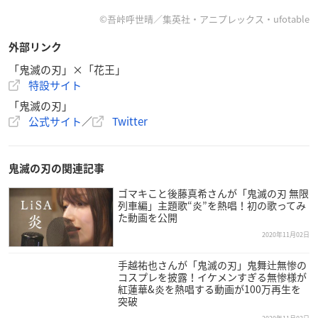
©吾峠呼世晴／集英社・アニプレックス・ufotable
外部リンク
「鬼滅の刃」×「花王」
特設サイト
「鬼滅の刃」
公式サイト
／
Twitter
鬼滅の刃の関連記事
ゴマキこと後藤真希さんが「鬼滅の刃 無限
列車編」主題歌“炎”を熱唱！初の歌ってみ
た動画を公開
2020年11月02日
手越祐也さんが「鬼滅の刃」鬼舞辻無惨の
コスプレを披露！イケメンすぎる無惨様が
紅蓮華&炎を熱唱する動画が100万再生を
突破