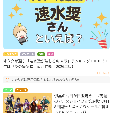
ランキング
アンケート
話題
声優
オタクが選ぶ「速水奨が演じるキャラ」ランキングTOP10！1
位は『炎の蜃気楼』直江信綱【2026年版】
14コメント
この時代に直江信綱が1位になるのおもろすぎるw
フェア
ニュース
伊黒の右目が目玉焼きに『鬼滅
の刃』×ジョイフル第3弾が8月1
8日開始！ぷっくりシールが貰え
る＆新メニュー7品