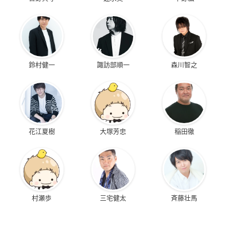
鈴村健一
諏訪部順一
森川智之
花江夏樹
大塚芳忠
稲田徹
村瀬歩
三宅健太
斉藤壮馬