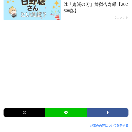
は『鬼滅の刃』煉󠄁獄杏寿郎【202
6年版】
2コメント
記事の内容について報告する