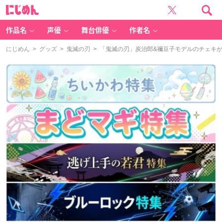
に
じ
め
ん
作品名
声優
舞台俳優
作者名
にじめん
>
グッズ
>
鬼滅の刃
> 「鬼滅の刃」炭治郎&禰豆子モデルのチェキ