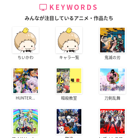
KEYWORDS
みんなが注目しているアニメ・作品たち
ちいかわ
キャラ一覧
鬼滅の刃
HUNTER...
暗殺教室
刀剣乱舞