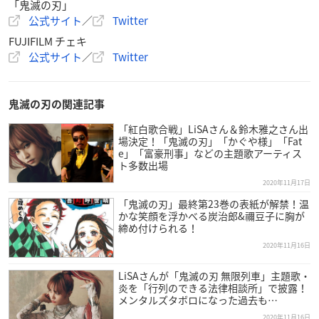
「鬼滅の刃」
公式サイト
／
Twitter
FUJIFILM チェキ
公式サイト
／
Twitter
鬼滅の刃の関連記事
「紅白歌合戦」LiSAさん＆鈴木雅之さん出
場決定！「鬼滅の刃」「かぐや様」「Fat
e」「富豪刑事」などの主題歌アーティス
ト多数出場
2020年11月17日
「鬼滅の刃」最終第23巻の表紙が解禁！温
かな笑顔を浮かべる炭治郎&禰豆子に胸が
締め付けられる！
2020年11月16日
LiSAさんが「鬼滅の刃 無限列車」主題歌・
炎を「行列のできる法律相談所」で披露！
メンタルズタボロになった過去も…
2020年11月16日