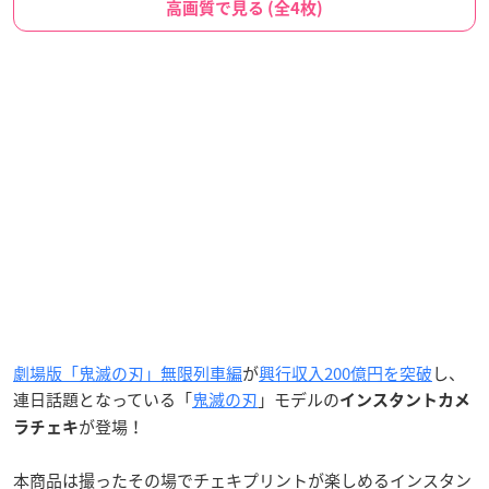
高画質で見る (全4枚)
劇場版「鬼滅の刃」無限列車編
が
興行収入200億円を突破
し、
連日話題となっている「
鬼滅の刃
」モデルの
インスタントカメ
が登場！
ラチェキ
本商品は撮ったその場でチェキプリントが楽しめるインスタン