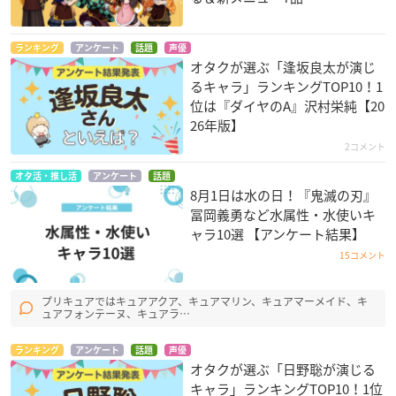
ランキング
アンケート
話題
声優
オタクが選ぶ「逢坂良太が演じ
るキャラ」ランキングTOP10！1
位は『ダイヤのA』沢村栄純【20
26年版】
2コメント
オタ活・推し活
アンケート
話題
8月1日は水の日！『鬼滅の刃』
冨岡義勇など水属性・水使いキ
ャラ10選 【アンケート結果】
15コメント
プリキュアではキュアアクア、キュアマリン、キュアマーメイド、キ
ュアフォンテーヌ、キュアラ…
ランキング
アンケート
話題
声優
オタクが選ぶ「日野聡が演じる
キャラ」ランキングTOP10！1位