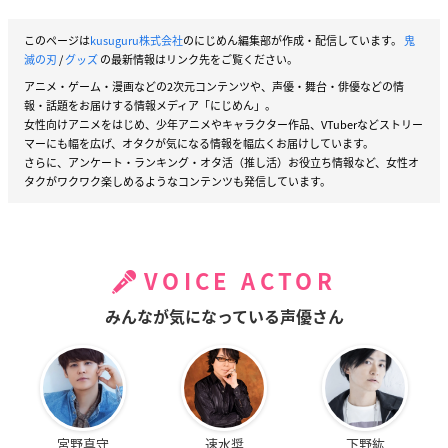
このページは
kusuguru株式会社
のにじめん編集部が作成・配信しています。
鬼
滅の刃
/
グッズ
の最新情報はリンク先をご覧ください。
アニメ・ゲーム・漫画などの2次元コンテンツや、声優・舞台・俳優などの情
報・話題をお届けする情報メディア「にじめん」。
女性向けアニメをはじめ、少年アニメやキャラクター作品、VTuberなどストリー
マーにも幅を広げ、オタクが気になる情報を幅広くお届けしています。
さらに、アンケート・ランキング・オタ活（推し活）お役立ち情報など、女性オ
タクがワクワク楽しめるようなコンテンツも発信しています。
VOICE ACTOR
みんなが気になっている声優さん
宮野真守
速水奨
下野紘