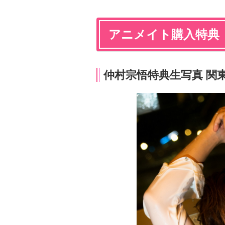
アニメイト購入特典
仲村宗悟特典生写真 関東版