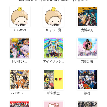
ちいかわ
キャラ一覧
鬼滅の刃
HUNTER...
アイドリッシ...
刀剣乱舞
ハイキュー!!
暗殺教室
銀魂