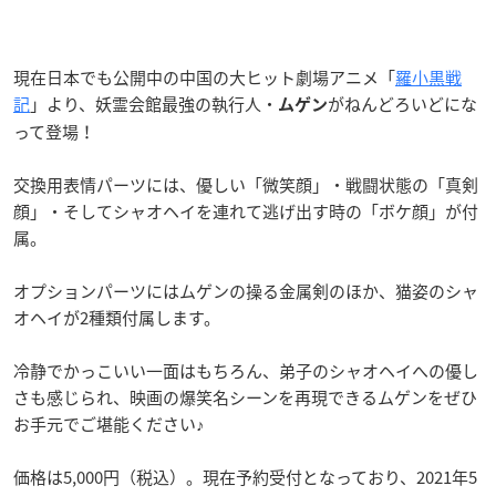
現在日本でも公開中の中国の大ヒット劇場アニメ「
羅小黒戦
記
」より、妖霊会館最強の執行人・
がねんどろいどにな
ムゲン
って登場！
交換用表情パーツには、優しい「微笑顔」・戦闘状態の「真剣
顔」・そしてシャオヘイを連れて逃げ出す時の「ボケ顔」が付
属。
オプションパーツにはムゲンの操る金属剣のほか、猫姿のシャ
オヘイが2種類付属します。
冷静でかっこいい一面はもちろん、弟子のシャオヘイへの優し
さも感じられ、映画の爆笑名シーンを再現できるムゲンをぜひ
お手元でご堪能ください♪
価格は5,000円（税込）。現在予約受付となっており、2021年5