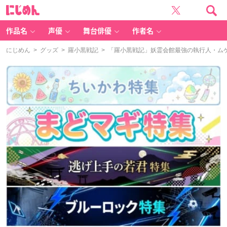
に
じ
め
ん
作品名
声優
舞台俳優
作者名
にじめん
>
グッズ
>
羅小黒戦記
> 「羅小黒戦記」妖霊会館最強の執行人・ム