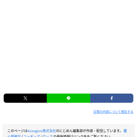
記事の内容について報告する
このページは
kusuguru株式会社
のにじめん編集部が作成・配信しています。
羅
小黒戦記
/
フィギュア
/
グッズ
の最新情報はリンク先をご覧ください。