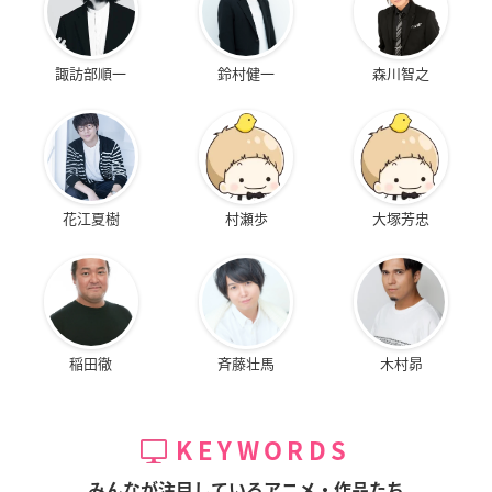
諏訪部順一
鈴村健一
森川智之
花江夏樹
村瀬歩
大塚芳忠
稲田徹
斉藤壮馬
木村昴
KEYWORDS
みんなが注目しているアニメ・作品たち