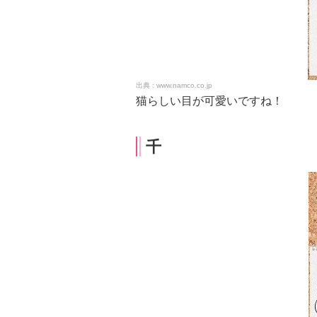
www.namco.co.jp
猫らしい目が可愛いですね！
千