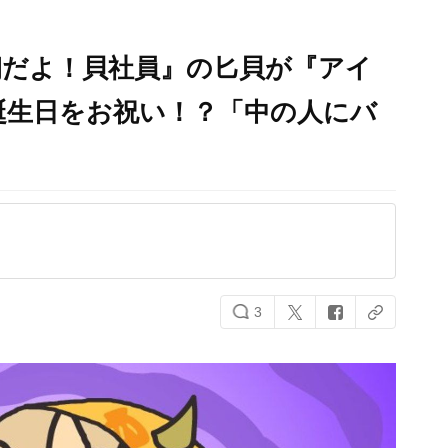
朝だよ！貝社員』の匕貝が『アイ
誕生日をお祝い！？「中の人にバ
3