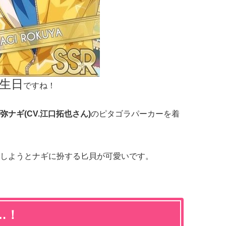
生日
ですね！
弥ナギ(CV.江口拓也さん)
のピタゴラパーカーを着
しようとナギに扮する匕貝が可愛いです。
…！