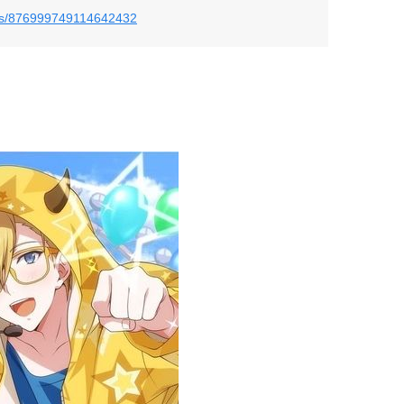
tatus/876999749114642432