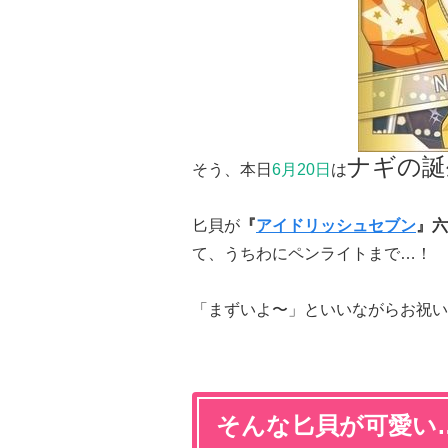
ナギの誕
そう、本日
6月20日
は
匕貝が
『
アイドリッシュセブン
』六
て、うちわにペンライトまで…！
「まずいよ〜」といいながらお祝い
そんな匕貝が可愛い