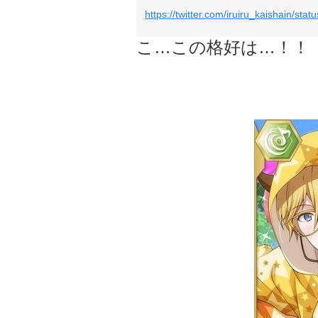
https://twitter.com/iruiru_kaishain/s
こ…この格好は…！！