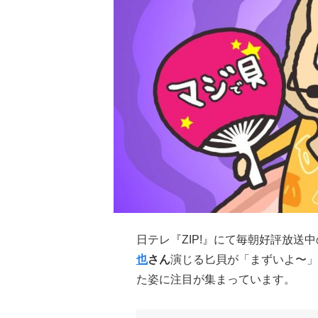
日テレ『ZIP!』にて毎朝好評放送
也
さん
演じる匕貝が「まずいよ〜」と
た姿に注目が集まっています。