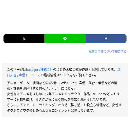
記事の内容について報告する
このページは
kusuguru株式会社
のにじめん編集部が作成・配信しています。
江
口拓也
/
声優
/
ニュース
の最新情報はリンク先をご覧ください。
アニメ・ゲーム・漫画などの2次元コンテンツや、声優・舞台・俳優などの情
報・話題をお届けする情報メディア「にじめん」。
女性向けアニメをはじめ、少年アニメやキャラクター作品、VTuberなどストリー
マーにも幅を広げ、オタクが気になる情報を幅広くお届けしています。
さらに、アンケート・ランキング・オタ活（推し活）お役立ち情報など、女性オ
タクがワクワク楽しめるようなコンテンツも発信しています。