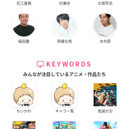
花江夏樹
村瀬歩
大塚芳忠
稲田徹
斉藤壮馬
木村昴
KEYWORDS
みんなが注目しているアニメ・作品たち
ちいかわ
キャラ一覧
鬼滅の刃