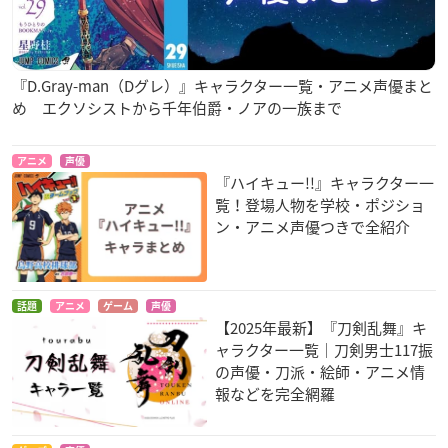
『D.Gray-man（Dグレ）』キャラクター一覧・アニメ声優まと
め エクソシストから千年伯爵・ノアの一族まで
アニメ
声優
『ハイキュー!!』キャラクター一
覧！登場人物を学校・ポジショ
ン・アニメ声優つきで全紹介
話題
アニメ
ゲーム
声優
【2025年最新】『刀剣乱舞』キ
ャラクター一覧｜刀剣男士117振
の声優・刀派・絵師・アニメ情
報などを完全網羅