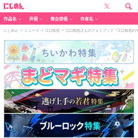
に
じ
め
ん
作品名
声優
舞台俳優
作者名
にじめん
>
ニュース
>
江口拓也
> 江口拓也さんのフォトブック『江口拓也のモ