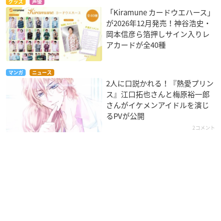
グッズ
声優
「Kiramune カードウエハース」
が2026年12月発売！神谷浩史・
岡本信彦ら箔押しサイン入りレ
アカードが全40種
マンガ
ニュース
2人に口説かれる！『熱愛プリン
ス』江口拓也さんと梅原裕一郎
さんがイケメンアイドルを演じ
るPVが公開
2コメント