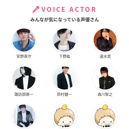
VOICE ACTOR
みんなが気になっている声優さん
宮野真守
下野紘
速水奨
諏訪部順一
鈴村健一
森川智之