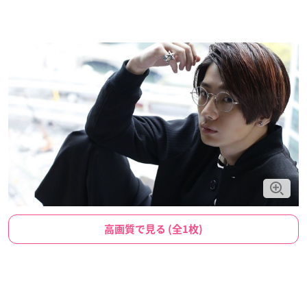
高画質で見る (全1枚)