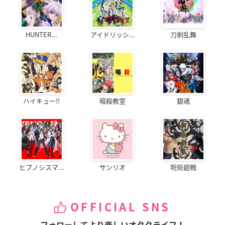
HUNTER...
アイドリッシ...
刀剣乱舞
ハイキュー!!
暗殺教室
銀魂
ヒプノシスマ...
サンリオ
呪術廻戦
OFFICIAL SNS
フォローしてより楽しいオタクライフ！