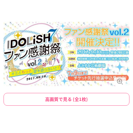
高画質で見る (全1枚)