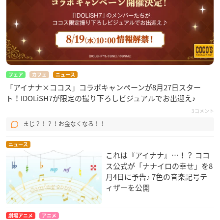
フェア
カフェ
ニュース
「アイナナ×ココス」コラボキャンペーンが8月27日スター
ト！IDOLiSH7が限定の撮り下ろしビジュアルでお出迎え♪
3コメント
まじ？！？！お金なくなる！！
ニュース
これは『アイナナ』…！？ ココ
ス公式が「ナナイロの幸せ」を8
月4日に予告♪ 7色の音楽記号テ
ィザーを公開
劇場アニメ
アニメ