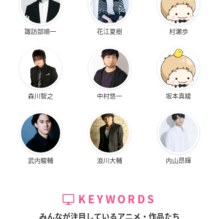
諏訪部順一
花江夏樹
村瀬歩
森川智之
中村悠一
坂本真綾
武内駿輔
浪川大輔
内山昂輝
KEYWORDS
みんなが注目しているアニメ・作品たち