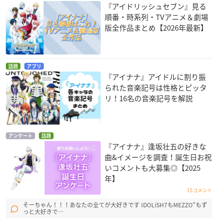
『アイドリッシュセブン』見る
順番・時系列・TVアニメ＆劇場
版全作品まとめ【2026年最新】
話題
アプリ
『アイナナ』アイドルに割り振
られた音楽記号は性格とピッタ
リ！16名の音楽記号を解説
アンケート
話題
『アイナナ』逢坂壮五の好きな
曲&イメージを調査！誕生日お祝
いコメントも大募集◎【2025
年】
15コメント
そーちゃん！！！あなたの全てが大好きです IDOLiSH7もMEZZO"もず
っと大好きで…