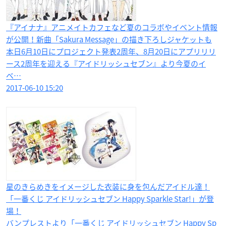
『アイナナ』アニメイトカフェなど夏のコラボやイベント情報
が公開！新曲「Sakura Message」の描き下ろしジャケットも
本日6月10日にプロジェクト発表2周年、8月20日にアプリリリ
ース2周年を迎える『アイドリッシュセブン』より今夏のイ
ベ…
2017-06-10 15:20
星のきらめきをイメージした衣装に身を包んだアイドル達！
「一番くじ アイドリッシュセブン Happy Sparkle Star!」が登
場！
バンプレストより「一番くじ アイドリッシュセブン Happy Sp