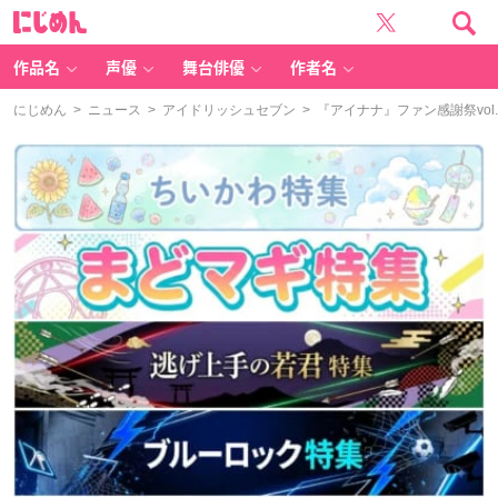
に
じ
め
ん
作品名
声優
舞台俳優
作者名
にじめん
>
ニュース
>
アイドリッシュセブン
> 『アイナナ』ファン感謝祭vo