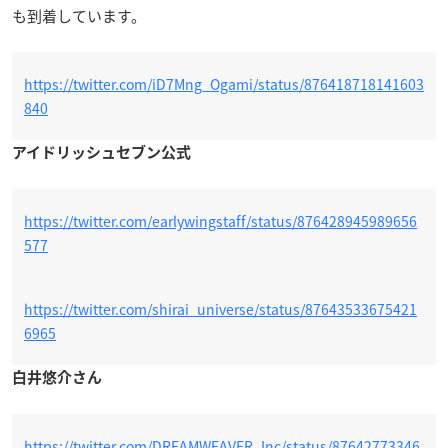
も到着しています。
https://twitter.com/iD7Mng_Ogami/status/876418718141603
840
アイドリッシュセブン公式
https://twitter.com/earlywingstaff/status/876428945989656
577
https://twitter.com/shirai_universe/status/87643533675421
6965
白井悠介さん
https://twitter.com/DREAMWEAVER_Inc/status/87642773346