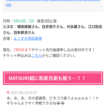
488
日時：
9月10日（日）
昼夜2回公演
出演者：
増田俊樹さん、白井悠介さん、代永翼さん、江口拓也
さん、羽多野渉さん
会場：
よこすか芸術劇場
現在、
7月9日まで
チケット先行抽選申し込み受付中です！
チケット申込みは
こちら
からご確認ください。
MATSURI組に和泉兄弟も揃う…！！
2017.06.19 07:57
あ、あ、あ、次の感謝祭、ピタゴラ揃うよぉぉぉぉ！！ナ
ギちゃんようやく参戦できるね😭😭