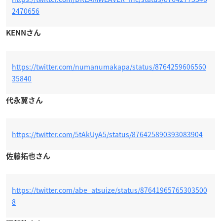
2470656
KENNさん
https://twitter.com/numanumakapa/status/8764259606560
35840
代永翼さん
https://twitter.com/5tAkUyA5/status/876425890393083904
佐藤拓也さん
https://twitter.com/abe_atsuize/status/87641965765303500
8