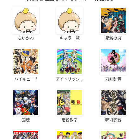
ちいかわ
キャラ一覧
鬼滅の刃
ハイキュー!!
アイドリッシ...
刀剣乱舞
銀魂
暗殺教室
呪術廻戦