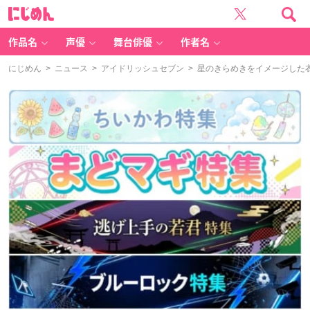
に
じ
め
ん
作品名
声優
舞台俳優
作者名
にじめん
>
ニュース
>
アイドリッシュセブン
> 星のきらめきをイメージした衣装に身