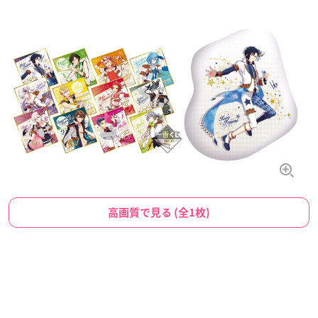
高画質で見る (全1枚)