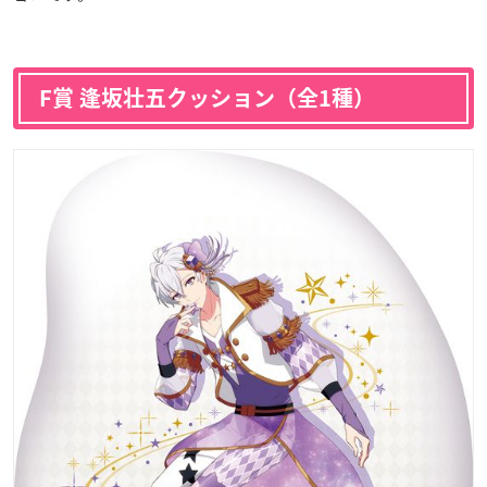
F賞 逢坂壮五クッション（全1種）