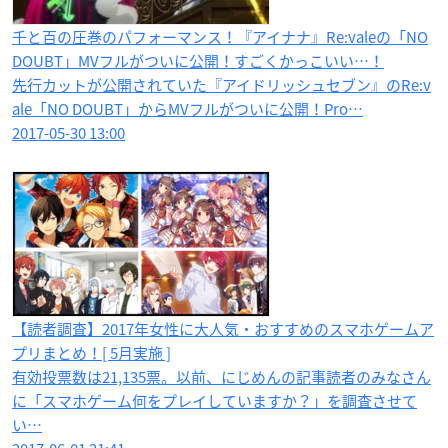
千と百の圧巻のパフォーマンス！『アイナナ』Re:valeの「NO
DOUBT」MVフルがついに公開！すごくかっこいい…！
先行カットが公開されていた『アイドリッシュセブン』のRe:v
ale「NO DOUBT」からMVフルがついに公開！Pro…
2017-05-30 13:00
【読者調査】2017年女性に大人気・おすすめのスマホゲームア
プリまとめ！[ 5月実施 ]
有効投票数は21,135票。以前、にじめんの記事読者のみなさん
に「スマホゲーム何をプレイしていますか？」を調査させて
い…