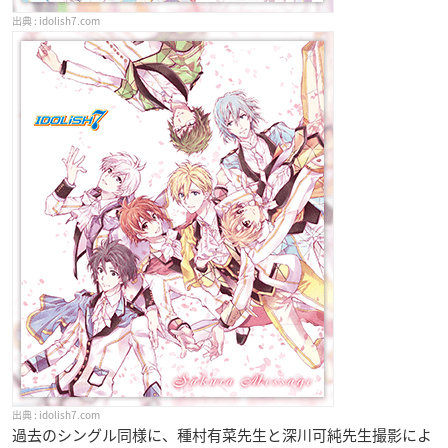
idolish7.com
idolish7.com
過去のシングル同様に、種村有菜先生と深川可純先生撮影によ