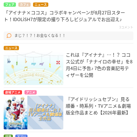
フェア
カフェ
ニュース
「アイナナ×ココス」コラボキャンペーンが8月27日スター
ト！IDOLiSH7が限定の撮り下ろしビジュアルでお出迎え♪
3コメント
まじ？！？！お金なくなる！！
ニュース
これは『アイナナ』…！？ ココ
ス公式が「ナナイロの幸せ」を8
月4日に予告♪ 7色の音楽記号テ
ィザーを公開
劇場アニメ
アニメ
『アイドリッシュセブン』見る
順番・時系列・TVアニメ＆劇場
版全作品まとめ【2026年最新】
話題
アプリ