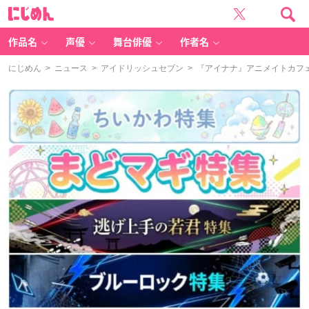
に
じ
め
ん
作品名
声優
舞台俳優
作者名
にじめん
>
ニュース
>
アイドリッシュセブン
> 『アイナナ』アニメイトカフェ