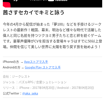
茜さすセカイでキミと詠う
今年の4月から配信が始まった『夢100』などを手掛けるジーク
レストの最新作！戦国、幕末、明治など様々な時代で活躍した
偉人と同じ名前を持つツクヨミ男子たちと恋と絆を紡ぐゲーム
です。豪華声優陣がCVを担当する登場キャラはすでに50以上登
場。仲間を信じて美しい世界に太陽を取り戻す旅を始めよう！
iPhoneの方 →
Appストアで入手
Androidの方 →
Google Play ストア‎で入手
会社：ジークレスト
ジャンル ：パズルRPG / 恋愛シュミレーション
リリース ： iPhone – 2017年04月20日 / Android – 2017年04月20日
公式Twitter：
@aka_seka