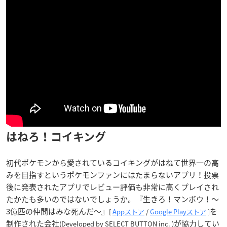
はねろ！コイキング
初代ポケモンから愛されているコイキングがはねて世界一の高
みを目指すというポケモンファンにはたまらないアプリ！投票
後に発表されたアプリでレビュー評価も非常に高くプレイされ
たかたも多いのではないでしょうか。『生きろ！マンボウ！〜
3億匹の仲間はみな死んだ〜』
を
[
Appストア
/
Google Playストア
]
制作された会社
が協力してい
(Developed by SELECT BUTTON inc. )