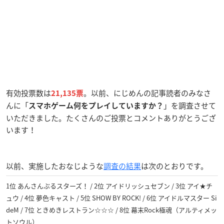
有効投票数は
。以前、にじめんの記事読者のみなさ
21,135票
んに「
」を調査させて
スマホゲーム何をプレイしていますか？
いただきました。たくさんのご投票とコメントありがとうござ
います！
以前、実施したおなじような
調査の結果
は
次のとおりです。
1位 あんさんぶるスターズ！ / 2位 アイドリッシュセブン / 3位 アイ★チ
ュウ / 4位 夢色キャスト / 5位 SHOW BY ROCK! / 6位 アイドルマスター Si
deM / 7位 ときめきレストラン☆☆☆ / 8位 幕末Rock極魂（アルティメッ
トソウル）