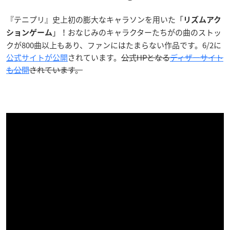
『テニプリ』史上初の膨大なキャラソンを用いた「
リズムアク
」！おなじみのキャラクターたちがの曲のストッ
ションゲーム
クが800曲以上もあり、ファンにはたまらない作品です。6/2に
公式サイトが公開
されています。
公式HPとなる
ディザーサイト
も公開
されています。