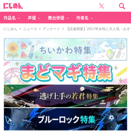
に
じ
め
ん
作品名
声優
舞台俳優
作者名
にじめん
>
ニュース
>
アンケート
> 【読者調査】2017年女性に大人気・おす