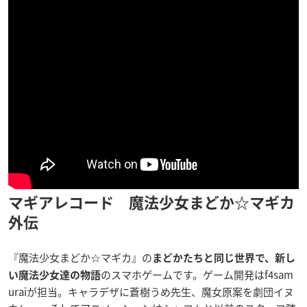
マギアレコード 魔法少女まどか☆マギカ
外伝
『魔法少女まどか☆マギカ』の
まどかたちと同じ世界で、新し
のスマホゲームです。ゲーム開発は
f4sam
い魔法少女達の物語
urai
が担当。キャラデザに
蒼樹うめ先生
、魔女原案を
劇団イヌ