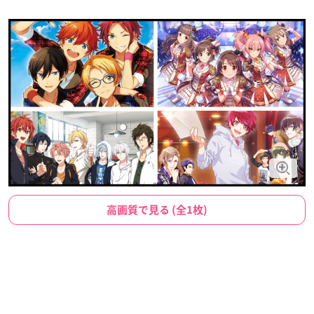
高画質で見る (全1枚)