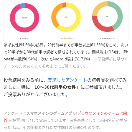
ほぼ女性
(94.6%)
の訪問。20代前半までが半数以上
(61.35%)
を占め、次い
で20半ばから30代前半の読者で構成されています。閲覧端末
(OS)
は、iPh
oneが半数
(50.94%)
、次いでAndroid端末
(31.71%)
※簡易解析に基づく
データのためあくまで参考までにご覧ください。
投票結果をみる前に、
実施したアンケート
の読者層を調べてみ
ました。特に「
」
にご参加頂きました
。
10〜30代前半の女性
ご投票ありがとうございました。
アンケートは
(
ブラウザメインのゲームは除
スマホメインのゲームアプリ
外
)
を投票項目として実施しています。選抜基準としては前回名前が挙が
った作品、その後発表された女性向けの話題のものです。