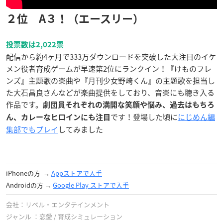
２位 A３！（エースリー）
投票数は2,022票
配信から約4ヶ月で333万ダウンロードを突破した大注目のイケ
メン役者育成ゲームが早速第2位にランクイン！『けものフレ
ンズ』主題歌の楽曲や『月刊少女野崎くん』の主題歌を担当し
た大石昌良さんなどが楽曲提供をしており、音楽にも聴き入る
作品です。
劇団員それぞれの満開な笑顔や悩み、過去はもちろ
です！登場した頃に
にじめん編
ん、カレーなヒロインにも注目
集部でもプレイ
してみました
iPhoneの方 →
Appストアで入手
Androidの方 →
Google Play ストア‎で入手
会社：リベル・エンタテインメント
ジャンル ：恋愛 / 育成シミュレーション