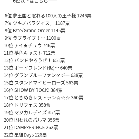
——-6位以下はこちら——-
6位 夢王国と眠れる100人の王子様 1246票
7位 ツキノパラダイス。 1187票
8位 Fate/Grand Order 1145票
9位 ラブライブ！… 1100票
10位 アイ★チュウ 746票
11位 夢色キャスト 712票
12位 バンドやろうぜ！ 651票
13位 ボーイフレンド(仮)… 640票
14位 グランブルーファンタジー 638票
15位 スタンドマイヒーローズ 563票
16位 SHOW BY ROCK! 384票
17位 ときめきレストラン☆☆☆ 360票
18位 ドリフェス 358票
19位 マジカルデイズ 357票
20位 囚われのパルマ 356票
21位 DAMExPRINCE 262票
22位 星彼Days 126票