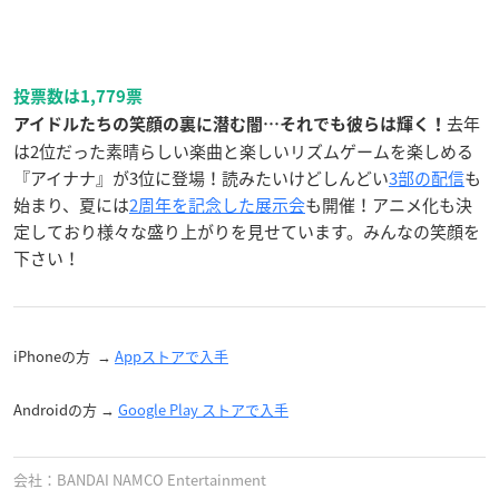
投票数は1,779票
去年
アイドルたちの笑顔の裏に潜む闇…それでも彼らは輝く！
は2位だった素晴らしい楽曲と楽しいリズムゲームを楽しめる
『アイナナ』が3位に登場！読みたいけどしんどい
3部の配信
も
始まり、夏には
2周年を記念した展示会
も開催！アニメ化も決
定しており様々な盛り上がりを見せています。みんなの笑顔を
下さい！
iPhoneの方 →
Appストアで入手
Androidの方 →
Google Play ストア‎で入手
会社：BANDAI NAMCO Entertainment