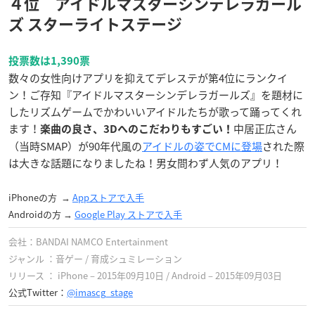
４位 アイドルマスターシンデレラガール
ズ スターライトステージ
投票数は1,390票
数々の女性向けアプリを抑えてデレステが第4位にランクイ
ン！ご存知『アイドルマスターシンデレラガールズ』を題材に
したリズムゲームでかわいいアイドルたちが
歌って踊ってくれ
ます！
中居正広さん
楽曲の良さ、3Dへのこだわりもすごい！
（当時SMAP）が90年代風の
アイドルの姿でCMに登場
された際
は大きな話題になりましたね！男女問わず人気のアプリ！
iPhoneの方 →
Appストアで入手
Androidの方 →
Google Play ストア‎で入手
会社：BANDAI NAMCO Entertainment
ジャンル ：音ゲー / 育成シュミレーション
リリース ： iPhone – 2015年09月10日 / Android – 2015年09月03日
公式Twitter：
@imascg_stage