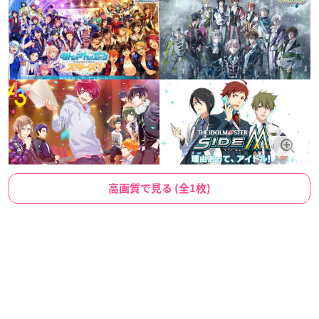
高画質で見る (全1枚)