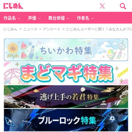
に
じ
め
ん
作品名
声優
舞台俳優
作者名
にじめん
>
ニュース
>
アンケート
> にじめんユーザーに聞く！みなさんがプ