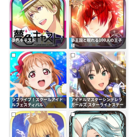
夢色キャスト
夢王国と眠れる100人の王子
様
ラブライブ！スクールアイド
アイドルマスターシンデレラ
ルフェスティバル
ガールズ スターライトステー
ジ