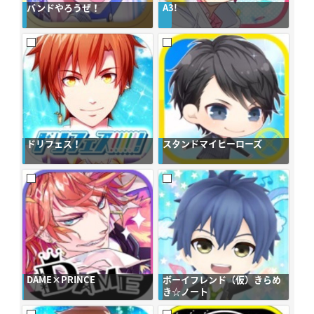
バンドやろうぜ！
A3!
ドリフェス！
スタンドマイヒーローズ
DAME×PRINCE
ボーイフレンド（仮）きらめ
き☆ノート