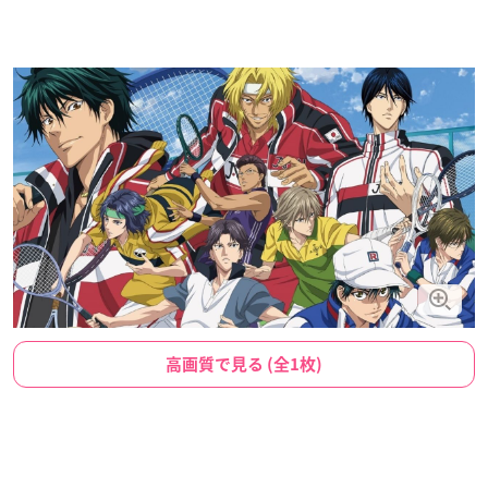
高画質で見る (全1枚)