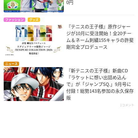
0円
ファッション
グッズ
『テニスの王子様』原作ジャー
ジが10月に受注開始！全20チー
ム＆ネーム刺繍155キャラの許斐
剛完全プロデュース
ニュース
『新テニスの王子様』新曲CD
『ラケットに想い出詰め込ん
で』が「ジャンプSQ.」9月号に
付録！総勢143名参加の永久保存
版
1コメント