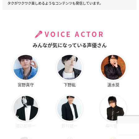
タクがワクワク楽しめるようなコンテンツも発信しています。
VOICE ACTOR
みんなが気になっている声優さん
宮野真守
下野紘
速水奨
諏訪部順一
鈴村健一
森川智之