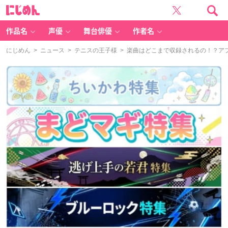
に
じ
め
ん
作品名
声優
舞台俳優
作者名
にじめん
>
ニュース
>
テニスの王子様
> 楽曲はどこまで収録されるの！？アプリ