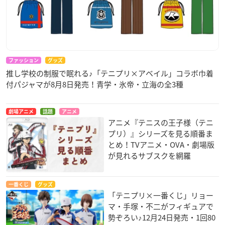
ファッション
グッズ
推し学校の制服で眠れる♪「テニプリ×アベイル」コラボ巾着
付パジャマが8月8日発売！青学・氷帝・立海の全3種
劇場アニメ
話題
アニメ
アニメ『テニスの王子様（テニ
プリ）』シリーズを見る順番ま
とめ！TVアニメ・OVA・劇場版
が見れるサブスクを網羅
一番くじ
グッズ
「テニプリ×一番くじ」リョー
マ・手塚・不二がフィギュアで
勢ぞろい♪12月24日発売・1回80