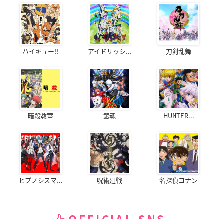
ハイキュー!!
アイドリッシ...
刀剣乱舞
暗殺教室
銀魂
HUNTER...
ヒプノシスマ...
呪術廻戦
名探偵コナン