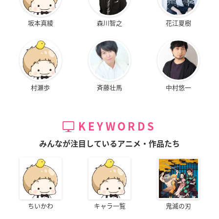
坂本真綾
森川智之
花江夏樹
村瀬歩
斉藤壮馬
中村悠一
KEYWORDS
みんなが注目しているアニメ・作品たち
ちいかわ
キャラ一覧
鬼滅の刃