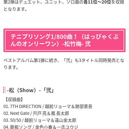
第2弾はデュエット、ユニット、ソロ曲の
を収録
各11位〜20位
となります。
テニプリソング1/800曲！（はっぴゃくぶ
んのオンリーワン）-松竹梅- 弐
ベストアルバム第1弾に続き、「弐」も3タイトル同時発売とな
ります。
-松（Show）-「弐」
【収録曲】
01. 7TH DIRECTION / 越前リョーマ＆跡部景吾
02. Next Gate / 宍戸 亮＆鳳 長太郎
03. 50/50 / 越前リョーマ＆遠山金太郎
04. 鉄板ソング / 金色小春＆一氏ユウジ