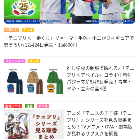
一番くじ
グッズ
「テニプリ×一番くじ」リョーマ・手塚・不二がフィギュアで
勢ぞろい♪12月24日発売・1回800円
ファッション
グッズ
推し学校の制服で眠れる♪「テニ
プリ×アベイル」コラボ巾着付
パジャマが8月8日発売！青学・
氷帝・立海の全3種
劇場アニメ
話題
アニメ
アニメ『テニスの王子様（テニ
プリ）』シリーズを見る順番ま
とめ！TVアニメ・OVA・劇場版
が見れるサブスクを網羅