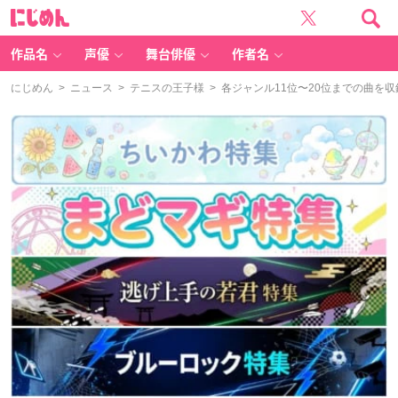
に
じ
め
ん
作品名
声優
舞台俳優
作者名
にじめん
>
ニュース
>
テニスの王子様
> 各ジャンル11位〜20位までの曲