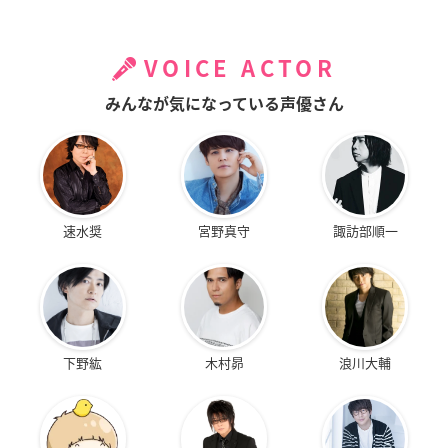
VOICE ACTOR
みんなが気になっている声優さん
速水奨
宮野真守
諏訪部順一
下野紘
木村昴
浪川大輔