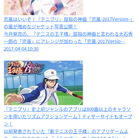
恋風はいいぞ！『テニプリ』屈指の神曲「恋風-2017Version-」
の風が強めなジャケット写真公開！
今月発売の、『テニスの王子様』屈指の神曲と言われる大石秀
一郎の「恋風」にアレンジが加わった「恋風-2017Versio…
2017-04-04 10:30
『テニプリ』史上初ジャンルのアプリは800曲以上のキャラソ
ンを用いたリズムアクションゲーム！ティザーサイトもオープ
ン！
以前発表されていた『新テニスの王子様』のアプリゲームよ