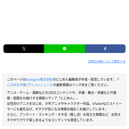
記事の内容について報告する
このページは
kusuguru株式会社
のにじめん編集部が作成・配信しています。
テ
ニスの王子様
/
アニメ
/
ニュース
の最新情報はリンク先をご覧ください。
アニメ・ゲーム・漫画などの2次元コンテンツや、声優・舞台・俳優などの情
報・話題をお届けする情報メディア「にじめん」。
女性向けアニメをはじめ、少年アニメやキャラクター作品、VTuberなどストリー
マーにも幅を広げ、オタクが気になる情報を幅広くお届けしています。
さらに、アンケート・ランキング・オタ活（推し活）お役立ち情報など、女性オ
タクがワクワク楽しめるようなコンテンツも発信しています。