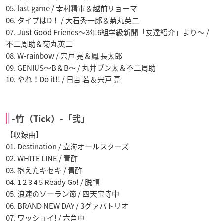
05. last game / 幸村精市＆越前リョーマ
06. タイプはD！ / 大石秀一郎＆菊丸英二
07. Just Good Friends～3年6組学級新聞「友達紹介」より～ /
不二周助＆菊丸英二
08. W-rainbow / 宍戸 亮＆鳳 長太郎
09. GENIUS～B＆B～ / 丸井ブン太＆不二周助
10. やれ！Do it!! / 日吉 若＆宍戸 亮
-竹（Tick）-「弐」
【収録曲】
01. Destination / 立海オールスターズ
02. WHITE LINE / 青酢
03. 抱えたキセキ / 青酢
04. 1 2 3 4 5 Ready Go! / 脱帽
05. 浪速のソーラン節 / 四天宝寺中
06. BRAND NEW DAY / 3グァバトリオ
07. ワッショイ! / 六角中