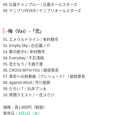
08. 比嘉チャンプルー / 比嘉オールスターズ
09. テニプリFEVER / テニプリオールスターズ
-梅（Vai）-「弐」
01. エメラルドライン / 幸村精市
02. Empty Sky / 白石蔵ノ介
03. 夢の続きII / 幸村精市
04. Everyday / 千石清純
05. 恋だなう / 千歳千里
06. CROSS WITH YOU / 跡部景吾
07. 革命への前奏曲（プレリュード） / 跡部景吾
08. Against Wind / 芥川慈郎
09. だろい？ / 丸井ブン太
10. 笑顔クエスト / 一氏ユウジ
価格：各1,800円（税抜）
発売日：
8月2日（水）