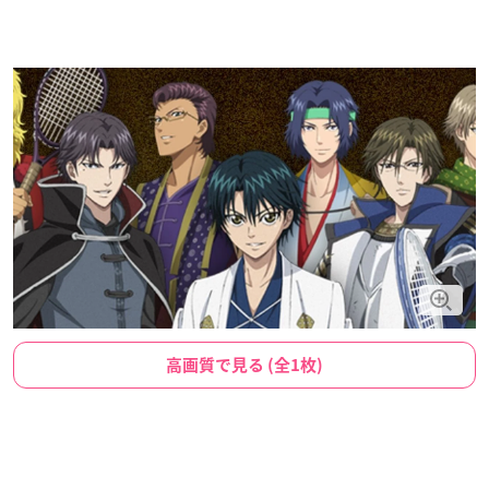
高画質で見る (全1枚)