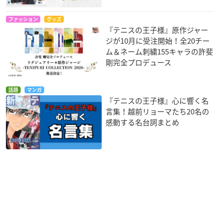
ファッション
グッズ
『テニスの王子様』原作ジャー
ジが10月に受注開始！全20チー
ム＆ネーム刺繍155キャラの許斐
剛完全プロデュース
話題
マンガ
『テニスの王子様』心に響く名
言集！越前リョーマたち20名の
感動する名台詞まとめ