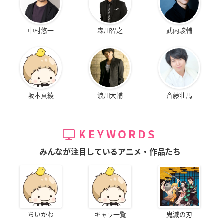
中村悠一
森川智之
武内駿輔
坂本真綾
浪川大輔
斉藤壮馬
KEYWORDS
みんなが注目しているアニメ・作品たち
ちいかわ
キャラ一覧
鬼滅の刃