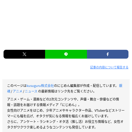
記事の内容について報告する
このページは
kusuguru株式会社
のにじめん編集部が作成・配信しています。
銀
魂
/
アニメ
/
ニュース
の最新情報はリンク先をご覧ください。
アニメ・ゲーム・漫画などの2次元コンテンツや、声優・舞台・俳優などの情
報・話題をお届けする情報メディア「にじめん」。
女性向けアニメをはじめ、少年アニメやキャラクター作品、VTuberなどストリー
マーにも幅を広げ、オタクが気になる情報を幅広くお届けしています。
さらに、アンケート・ランキング・オタ活（推し活）お役立ち情報など、女性オ
タクがワクワク楽しめるようなコンテンツも発信しています。