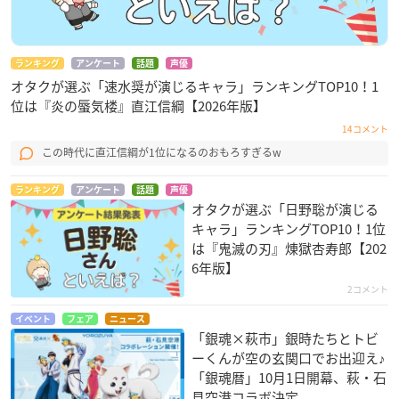
ランキング
アンケート
話題
声優
オタクが選ぶ「速水奨が演じるキャラ」ランキングTOP10！1
位は『炎の蜃気楼』直江信綱【2026年版】
14コメント
この時代に直江信綱が1位になるのおもろすぎるw
ランキング
アンケート
話題
声優
オタクが選ぶ「日野聡が演じる
キャラ」ランキングTOP10！1位
は『鬼滅の刃』煉󠄁獄杏寿郎【202
6年版】
2コメント
イベント
フェア
ニュース
「銀魂×萩市」銀時たちとトビ
ーくんが空の玄関口でお出迎え♪
「銀魂暦」10月1日開幕、萩・石
見空港コラボ決定