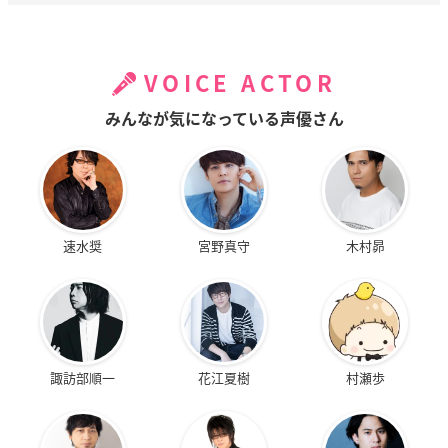
VOICE ACTOR
みんなが気になっている声優さん
速水奨
宮野真守
木村昴
諏訪部順一
花江夏樹
村瀬歩