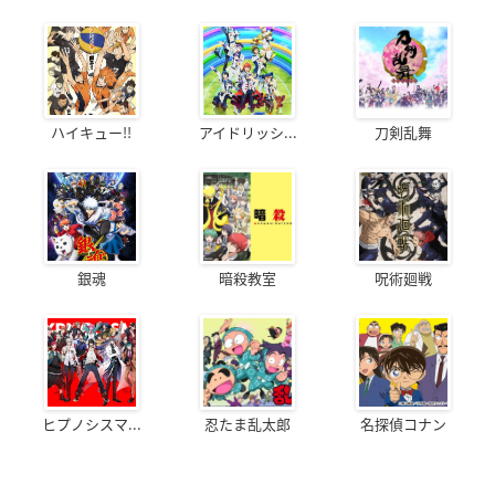
ハイキュー!!
アイドリッシ...
刀剣乱舞
銀魂
暗殺教室
呪術廻戦
ヒプノシスマ...
忍たま乱太郎
名探偵コナン