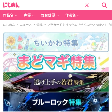
に
じ
め
ん
作品名
声優
舞台俳優
作者名
にじめん
>
ニュース
>
銀魂
> プラカードを持ったエリザベスがいっぱい！『銀