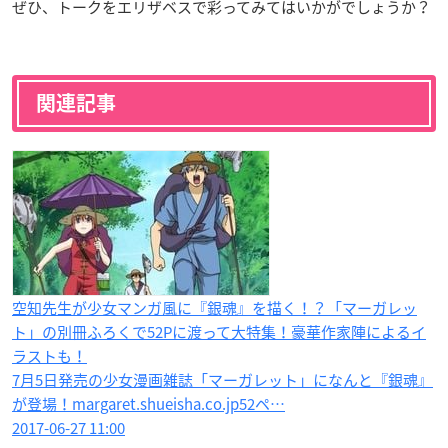
ぜひ、トークをエリザベスで彩ってみてはいかがでしょうか？
関連記事
空知先生が少女マンガ風に『銀魂』を描く！？「マーガレッ
ト」の別冊ふろくで52Pに渡って大特集！豪華作家陣によるイ
ラストも！
7月5日発売の少女漫画雑誌「マーガレット」になんと『銀魂』
が登場！margaret.shueisha.co.jp52ペ…
2017-06-27 11:00