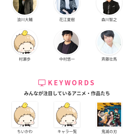
浪川大輔
花江夏樹
森川智之
村瀬歩
中村悠一
斉藤壮馬
KEYWORDS
みんなが注目しているアニメ・作品たち
ちいかわ
キャラ一覧
鬼滅の刃