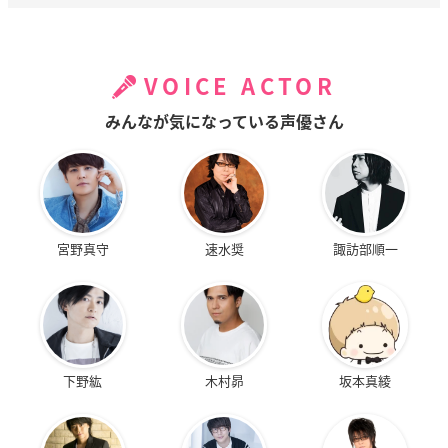
VOICE ACTOR
みんなが気になっている声優さん
宮野真守
速水奨
諏訪部順一
下野紘
木村昴
坂本真綾