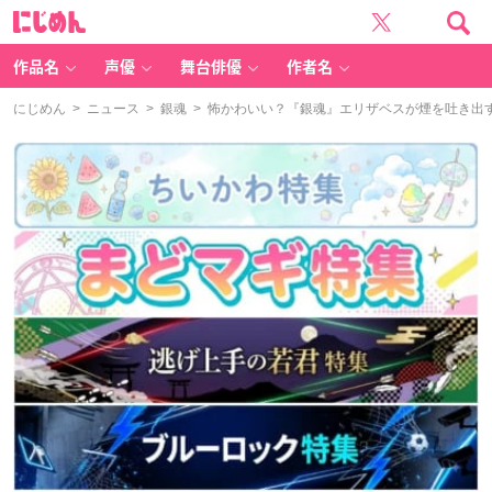
に
じ
め
ん
作品名
声優
舞台俳優
作者名
にじめん
>
ニュース
>
銀魂
> 怖かわいい？『銀魂』エリザベスが煙を吐き出