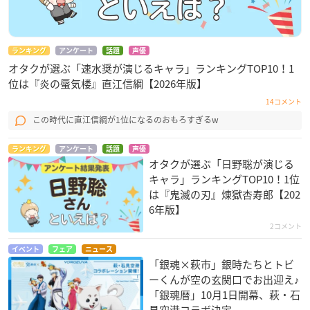
ランキング
アンケート
話題
声優
オタクが選ぶ「速水奨が演じるキャラ」ランキングTOP10！1
位は『炎の蜃気楼』直江信綱【2026年版】
14コメント
この時代に直江信綱が1位になるのおもろすぎるw
ランキング
アンケート
話題
声優
オタクが選ぶ「日野聡が演じる
キャラ」ランキングTOP10！1位
は『鬼滅の刃』煉󠄁獄杏寿郎【202
6年版】
2コメント
イベント
フェア
ニュース
「銀魂×萩市」銀時たちとトビ
ーくんが空の玄関口でお出迎え♪
「銀魂暦」10月1日開幕、萩・石
見空港コラボ決定