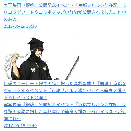
実写映画『銀魂』公開記念イベント「京都ブルルン滞在記」よ
りコラボフードやコラボグッズの詳細が公開されました。作中
のあの…
2017-05-19 16:30
​伝説のヒーロー・鞍馬天狗​に扮した高杉晋助！『銀魂』京都を
ジャックするイベント「京都ブルルン滞在記」から等身大描き
下ろしイラスト公開！
実写映画『銀魂』公開記念イベント「京都ブルルン滞在記」よ
り鞍馬天狗に扮した高杉晋助の等身大描き下ろしイラストが公
開され…
2017-05-18 10:40