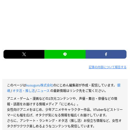
記事の内容について報告する
このページは
kusuguru株式会社
のにじめん編集部が作成・配信しています。
銀
魂
/
オタ活・推し活
/
ニュース
の最新情報はリンク先をご覧ください。
アニメ・ゲーム・漫画などの2次元コンテンツや、声優・舞台・俳優などの情
報・話題をお届けする情報メディア「にじめん」。
女性向けアニメをはじめ、少年アニメやキャラクター作品、VTuberなどストリー
マーにも幅を広げ、オタクが気になる情報を幅広くお届けしています。
さらに、アンケート・ランキング・オタ活（推し活）お役立ち情報など、女性オ
タクがワクワク楽しめるようなコンテンツも発信しています。