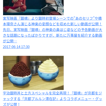
実写映画『銀魂』より銀時初登場シーンでの"あのセリフ"や橋
本環奈さん演じる神楽の変顔などを収めた新しい動画が公開！
先日、実写映画『銀魂』の神楽の鼻ほじ姿などの予告動画が大
きな話題になったばかりですが、新たに万事屋を紹介する動画
が公開…
2017-06-14 17:30
宇治銀時丼と土方スペシャルを完全再現！『銀魂』が京都をジ
ャックする「京都ブルルン滞在記」よりコラボメニュー・グッ
ズが公開！