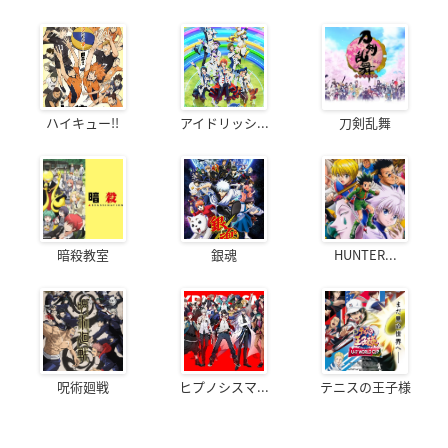
ハイキュー!!
アイドリッシ...
刀剣乱舞
暗殺教室
銀魂
HUNTER...
呪術廻戦
ヒプノシスマ...
テニスの王子様