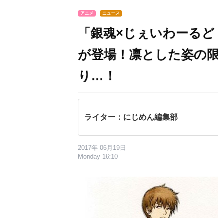
アニメ
ニュース
「銀魂×じぇいわーるど
が登場！凛とした姿の
り…！
ライター：にじめん編集部
2017年 06月19日
Monday 16:10