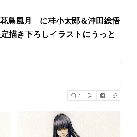
 花鳥風月」に桂小太郎＆沖田総悟
限定描き下ろしイラストにうっと
7