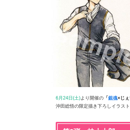
6月24日(土)
より開催の
「
銀魂
×じ
沖田総悟の限定描き下ろしイラスト