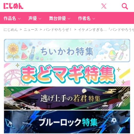
に
じ
め
ん
作品名
声優
舞台俳優
作者名
にじめん
>
ニュース
>
バンドやろうぜ！
> イケメンすぎる…『バンドやろうぜ！