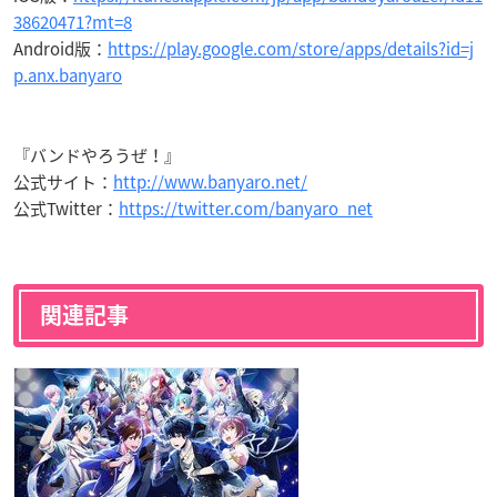
38620471?mt=8
Android版：
https://play.google.com/store/apps/details?id=j
p.anx.banyaro
『バンドやろうぜ！』
公式サイト：
http://www.banyaro.net/
公式Twitter：
https://twitter.com/banyaro_net
関連記事