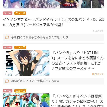
ゲーム
ニュース
イケメンすぎる…『バンドやろうぜ！』男の娘バンド・Cure2t
ronの男装(？)キービジュアルが公開！
6コメント
手を描くのが苦手なのかなぁなんて思ったり
ゲーム
ニュース
『バンやろ』より「HOT LIMI
T」スーツを身にまとう葵陽くん
の公式イラストが到着！これが
ナマ足魅惑のマーメイド…
10コメント
のいぢさんノリノリで描いてそうww
ゲーム
ニュース
『バンやろ』新イベントは夏祭
り！限定ガチャのEXRに宗介（C
V：増田俊樹さん）らが歌う特別