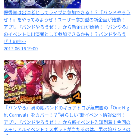
優秀賞は出演者としてライブに参加できる！？『バンドやろう
ぜ！』をやってみようぜ！ユーザー参加型の新企画が始動！
アプリ『バンドやろうぜ！』から新企画が始動！『バンやろ』
のイベントに出演者として参加できるかも！？バンドやろう
ぜ！の曲…
2017-06-16 19:00
『バンやろ』男の娘バンドのキュアトロが氣志團の「One Nig
ht Carnival」をカバー！？“男らしい”新イベント情報公開！
アプリ『バンドやろうぜ！』から新イベント告知到着！今回の
メモリアルイベントでスポットが当たるのは、男の娘バンドの