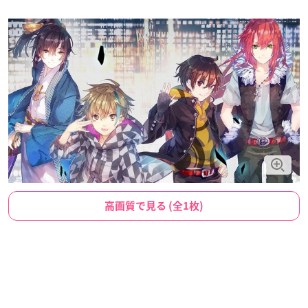
高画質で見る (全1枚)