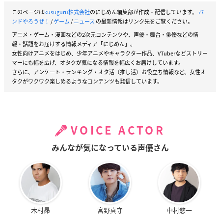
このページは
kusuguru株式会社
のにじめん編集部が作成・配信しています。
バ
ンドやろうぜ！
/
ゲーム
/
ニュース
の最新情報はリンク先をご覧ください。
アニメ・ゲーム・漫画などの2次元コンテンツや、声優・舞台・俳優などの情
報・話題をお届けする情報メディア「にじめん」。
女性向けアニメをはじめ、少年アニメやキャラクター作品、VTuberなどストリー
マーにも幅を広げ、オタクが気になる情報を幅広くお届けしています。
さらに、アンケート・ランキング・オタ活（推し活）お役立ち情報など、女性オ
タクがワクワク楽しめるようなコンテンツも発信しています。
VOICE ACTOR
みんなが気になっている声優さん
木村昴
宮野真守
中村悠一