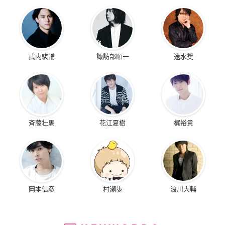
武内駿輔
諏訪部順一
速水奨
斉藤壮馬
花江夏樹
梶裕貴
岡本信彦
村瀬歩
浪川大輔