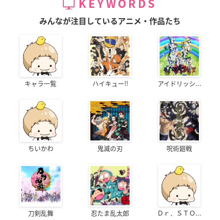
KEYWORDS
みんなが注目しているアニメ・作品たち
キャラ一覧
ハイキュー!!
アイドリッシ...
ちいかわ
鬼滅の刃
呪術廻戦
刀剣乱舞
忍たま乱太郎
Ｄｒ．ＳＴＯ...