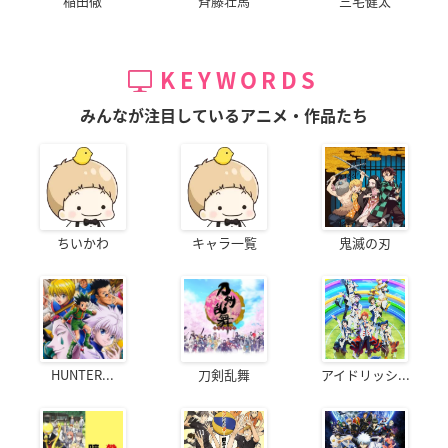
稲田徹
斉藤壮馬
三宅健太
KEYWORDS
みんなが注目しているアニメ・作品たち
ちいかわ
キャラ一覧
鬼滅の刃
HUNTER...
刀剣乱舞
アイドリッシ...