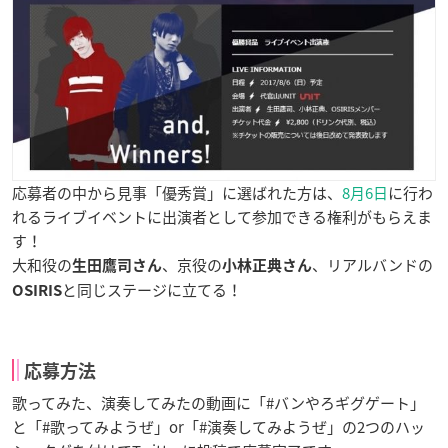
応募者の中から見事「優秀賞」に選ばれた方は、
8月6日
に行わ
れるライブイベントに出演者として参加できる権利がもらえま
す！
大和役の
、京役の
、リアルバンドの
生田鷹司さん
小林正典さん
と同じステージに立てる！
OSIRIS
応募方法
歌ってみた、演奏してみたの動画に「#バンやろギグゲート」
と「#歌ってみようぜ」or「#演奏してみようぜ」の2つのハッ