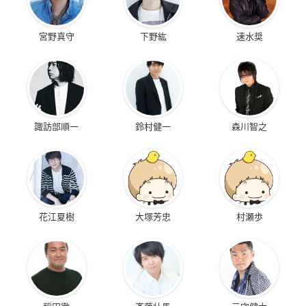
宮野真守
下野紘
速水奨
諏訪部順一
鈴村健一
森川智之
花江夏樹
大塚芳忠
村瀬歩