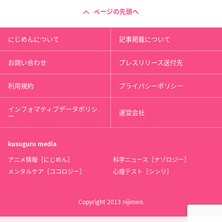
ページの先頭へ
にじめんについて
記事掲載について
お問い合わせ
プレスリリース送付先
利用規約
プライバシーポリシー
インフォマティブデータポリシ
運営会社
ー
kusuguru
media
アニメ情報［にじめん］
科学ニュース［ナゾロジー］
メンタルケア［ココロジー］
心理テスト［シンリ］
Copyright 2013 nijimen.