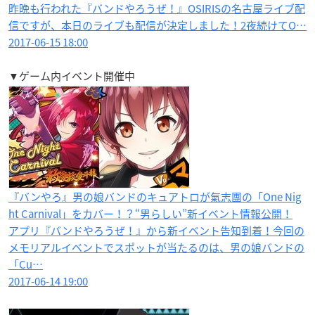
昨晩も行われた『バンドやろうぜ！』OSIRISの名古屋ライブ配
信ですが、本日のライブも配信が決定しました！2夜続けてO…
2017-06-15 18:00
▼ゲーム内イベント開催中
『バンやろ』男の娘バンドのキュアトロが氣志團の「One Nig
ht Carnival」をカバー！？“男らしい”新イベント情報公開！
アプリ『バンドやろうぜ！』から新イベント告知到着！今回の
メモリアルイベントでスポットが当たるのは、男の娘バンドの
「Cu…
2017-06-14 19:00