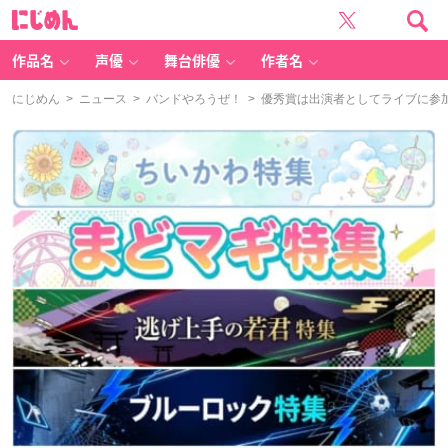
に
じ
め
ん
作品名
声優
舞台俳優
作者名
にじめん
>
ニュース
>
バンドやろうぜ！
> 優秀賞は出演者としてライブに参