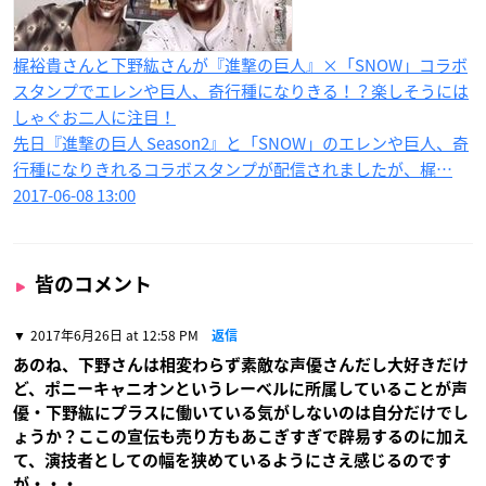
梶裕貴さんと下野紘さんが『進撃の巨人』×「SNOW」コラボ
スタンプでエレンや巨人、奇行種になりきる！？楽しそうには
しゃぐお二人に注目！
先日『進撃の巨人 Season2』と「SNOW」のエレンや巨人、奇
行種になりきれるコラボスタンプが配信されましたが、梶…
2017-06-08 13:00
皆のコメント
2017年6月26日 at 12:58 PM
返信
あのね、下野さんは相変わらず素敵な声優さんだし大好きだけ
ど、ポニーキャニオンというレーベルに所属していることが声
優・下野紘にプラスに働いている気がしないのは自分だけでし
ょうか？ここの宣伝も売り方もあこぎすぎで辟易するのに加え
て、演技者としての幅を狭めているようにさえ感じるのです
が・・・。