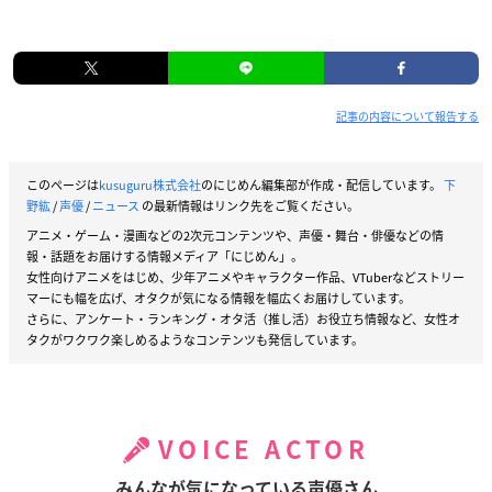
記事の内容について報告する
このページは
kusuguru株式会社
のにじめん編集部が作成・配信しています。
下
野紘
/
声優
/
ニュース
の最新情報はリンク先をご覧ください。
アニメ・ゲーム・漫画などの2次元コンテンツや、声優・舞台・俳優などの情
報・話題をお届けする情報メディア「にじめん」。
女性向けアニメをはじめ、少年アニメやキャラクター作品、VTuberなどストリー
マーにも幅を広げ、オタクが気になる情報を幅広くお届けしています。
さらに、アンケート・ランキング・オタ活（推し活）お役立ち情報など、女性オ
タクがワクワク楽しめるようなコンテンツも発信しています。
VOICE ACTOR
みんなが気になっている声優さん