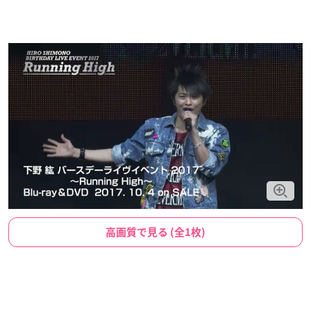
高画質で見る (全1枚)