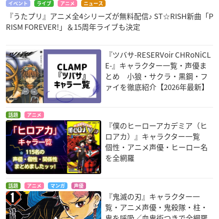
イベント
ライブ
アニメ
ニュース
『うたプリ』アニメ全4シリーズが無料配信♪ ST☆RISH新曲「P
RISM FOREVER!」＆15周年ライブも決定
『ツバサ-RESERVoir CHRoNiCL
E-』キャラクター一覧・声優ま
とめ 小狼・サクラ・黒鋼・フ
ァイを徹底紹介【2026年最新】
話題
アニメ
『僕のヒーローアカデミア（ヒ
ロアカ）』キャラクター一覧
個性・アニメ声優・ヒーロー名
を全網羅
話題
アニメ
マンガ
声優
『鬼滅の刃』キャラクター一
覧・アニメ声優・鬼殺隊・柱・
鬼を呼吸／血鬼術つきで全網羅