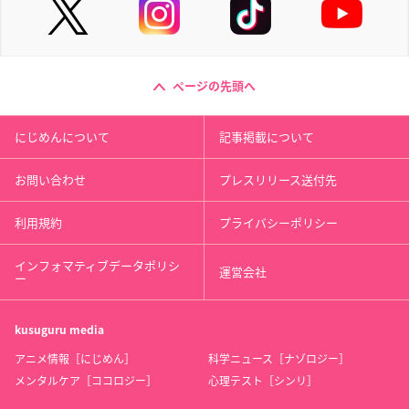
ページの先頭へ
にじめんについて
記事掲載について
お問い合わせ
プレスリリース送付先
利用規約
プライバシーポリシー
インフォマティブデータポリシ
運営会社
ー
kusuguru
media
アニメ情報［にじめん］
科学ニュース［ナゾロジー］
メンタルケア［ココロジー］
心理テスト［シンリ］