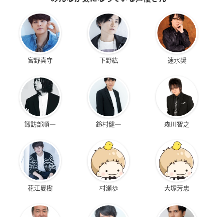
宮野真守
下野紘
速水奨
諏訪部順一
鈴村健一
森川智之
花江夏樹
村瀬歩
大塚芳忠