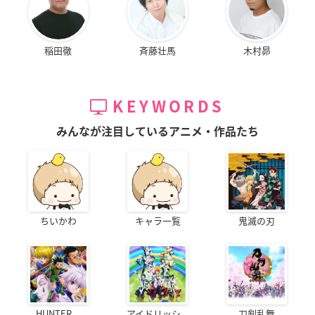
稲田徹
斉藤壮馬
木村昴
KEYWORDS
みんなが注目しているアニメ・作品たち
ちいかわ
キャラ一覧
鬼滅の刃
HUNTER...
アイドリッシ...
刀剣乱舞