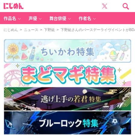
に
じ
め
ん
作品名
声優
舞台俳優
作者名
にじめん
>
ニュース
>
下野紘
> 下野紘さんのバースデーライヴイベントがB