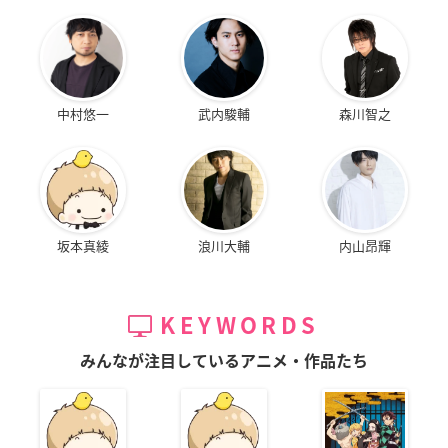
中村悠一
武内駿輔
森川智之
坂本真綾
浪川大輔
内山昂輝
KEYWORDS
みんなが注目しているアニメ・作品たち