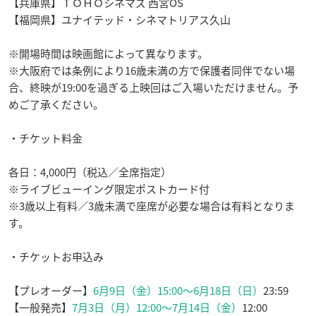
【兵庫県】ＴＯＨＯシネマズ 西宮OS
【福岡県】ユナイテッド・シネマトリアス久山
※開場時間は映画館によって異なります。
※大阪府では条例により16歳未満の方で保護者同伴でない場
合、終映が19:00を過ぎる上映回はご入場いただけません。予
めご了承ください。
・チケット料金
各日：
4,000円
（税込／
全席指定）
※
ライブ
ビューイング限定ポストカード付
※3歳以上有料／3歳未満で座席が必要な場合は有料となりま
す。
・チケットお申込み
【プレオーダー】
6
月
9
日（金）
15:00
～
6
月
18
日（日）
23:59
【一般発売】
7
月
3
日（月）
12:00
～
7
月
14
日（金）
12:00