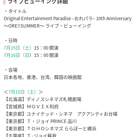
ライブビューイング詳細
・タイトル
Original Entertainment Paradise –
おれパラ
– 10th Anniversary
～
ORE!!SUMMER
～
ライブ
・ビューイング
・日時
7
月
15
日（土）
15
：
00
開演
7
月
16
日（日
）
15
：
00
開演
・会場
日本各地、香港、台湾、韓国の映画館
＜
7
月
15
日（土）
＞
【北海道】ディノスシネマズ札幌劇場
【宮城県】ＭＯＶＩＸ利府
【東京都】ユナイテッド・シネマ アクアシティお台場
【東京都】Ｔ・ジョイ PRINCE 品川
【東京都】ＴＯＨＯシネマズ ららぽーと横浜
【千葉県】Ｔ·ジョイ蘇我