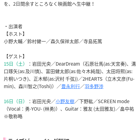
を、2日間余すところなく映画館へ生中継！
・出演者
【ホスト】
小野大輔／
鈴村健一／
森久保祥太郎
／
寺島拓篤
【ゲスト】
15日（土）
：
岩田光央／
DearDream
（石原壮馬(as:天宮奏)、溝
口琢矢(as:及川慎)、富田健太郎(as:佐々木純哉)、太田将熙(as:
片桐いつき)、正木郁(as:沢村 千弦))／
2HEARTS
（立木文彦(Fu-
min)、森川智之(Toshi)）／
豊永利行
／
羽多野渉
16日（日）
：
岩田光央／
小野友樹
／
下野
紘／
SCREEN mode
（Vocal：勇-YOU- (林勇)）、Guitar：雅友 (太田雅友)／
畠中
祐
※敬称略