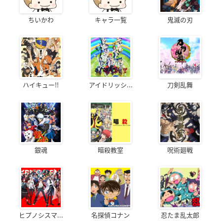
ちいかわ
キャラ一覧
鬼滅の刃
ハイキュー!!
アイドリッシ...
刀剣乱舞
銀魂
暗殺教室
呪術廻戦
ヒプノシスマ...
名探偵コナン
忍たま乱太郎