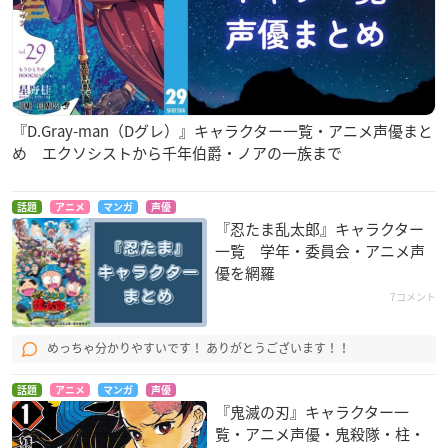
『D.Gray-man（Dグレ）』キャラクター一覧・アニメ声優まと
め エクソシストから千年伯爵・ノアの一族まで
話題
アニメ
マンガ
声優
『忍たま乱太郎』キャラクター
一覧 学年・委員会・アニメ声
優を網羅
7コメント
めっちゃ分かりやすいです！ ありがとうございます！！
話題
アニメ
マンガ
声優
『鬼滅の刃』キャラクター一
覧・アニメ声優・鬼殺隊・柱・