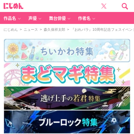
に
じ
め
ん
作品名
声優
舞台俳優
作者名
にじめん
>
ニュース
>
森久保祥太郎
> 『おれパラ』10周年記念フェスイベ