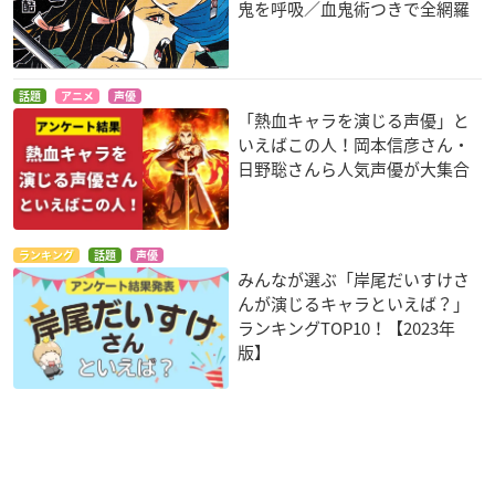
鬼を呼吸／血鬼術つきで全網羅
話題
アニメ
声優
「熱血キャラを演じる声優」と
いえばこの人！岡本信彦さん・
日野聡さんら人気声優が大集合
ランキング
話題
声優
みんなが選ぶ「岸尾だいすけさ
んが演じるキャラといえば？」
ランキングTOP10！【2023年
版】