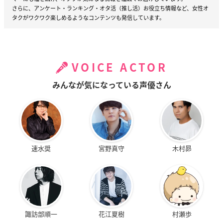
さらに、アンケート・ランキング・オタ活（推し活）お役立ち情報など、女性オ
タクがワクワク楽しめるようなコンテンツも発信しています。
VOICE ACTOR
みんなが気になっている声優さん
速水奨
宮野真守
木村昴
諏訪部順一
花江夏樹
村瀬歩