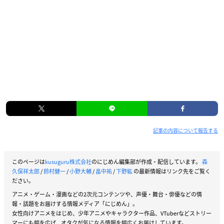
記事の内容について報告する
このページは
kusuguru株式会社
のにじめん編集部が作成・配信しています。
森
久保祥太郎
/
鈴村健一
/
小野大輔
/
畠中祐
/
下野紘
の最新情報はリンク先をご覧く
ださい。
アニメ・ゲーム・漫画などの2次元コンテンツや、声優・舞台・俳優などの情
報・話題をお届けする情報メディア「にじめん」。
女性向けアニメをはじめ、少年アニメやキャラクター作品、VTuberなどストリー
マーにも幅を広げ、オタクが気になる情報を幅広くお届けしています。