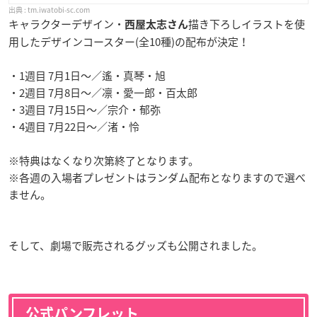
tm.iwatobi-sc.com
キャラクターデザイン・
描き下ろしイラストを使
西屋太志さん
用したデザインコースター(全10種)の配布が決定！
・1週目 7月1日～／遙・真琴・旭
・2週目 7月8日～／凛・愛一郎・百太郎
・3週目 7月15日～／宗介・郁弥
・4週目 7月22日～／渚・怜
※特典はなくなり次第終了となります。
※各週の入場者プレゼントはランダム配布となりますので選べ
ません。
そして、劇場で販売されるグッズも公開されました。
公式パンフレット