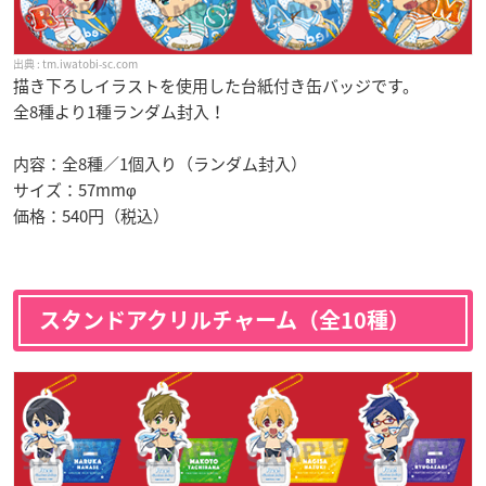
tm.iwatobi-sc.com
描き下ろしイラストを使用した台紙付き缶バッジです。
全8種より1種ランダム封入！
内容：全8種／1個入り（ランダム封入）
サイズ：57mmφ
価格：540円（税込）
スタンドアクリルチャーム（全10種）