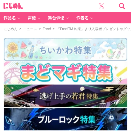
に
じ
め
ん
作品名
声優
舞台俳優
作者名
にじめん
>
ニュース
>
Free!
> 『Free!TM 約束』より入場者プレゼントや