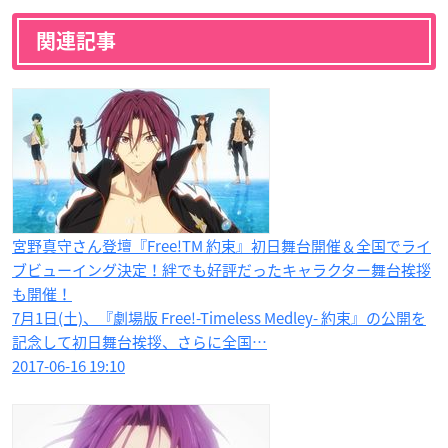
関連記事
宮野真守さん登壇『Free!TM 約束』初日舞台開催＆全国でライ
ブビューイング決定！絆でも好評だったキャラクター舞台挨拶
も開催！
7月1日(土)、『劇場版 Free!-Timeless Medley- 約束』の公開を
記念して初日舞台挨拶、さらに全国…
2017-06-16 19:10