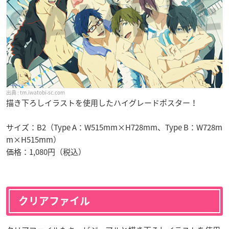
tm.iwatobi-sc.com
描き下ろしイラストを使用したハイグレードポスター！
サイズ：B2（Type A：W515mm×H728mm、Type B：W728m
m×H515mm）
価格：1,080円（税込）
クリアファイル