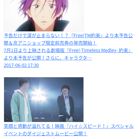
予告だけで涙が止まらない！？『Free!TM約束』より本予告公
開＆京アニショップ限定前売券の発売開始！
7月1日より上映される劇場版『Free!-Timeless Medley- 約束』
より本予告が公開！さらに、キャラクタ…
2017-06-02 17:30
笑顔と感動が溢れてる！映画『ハイ☆スピード！』スペシャル
イベントのダイジェストムービー公開！