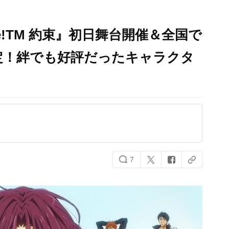
e!TM 約束』初日舞台開催＆全国で
定！絆でも好評だったキャラクタ
7