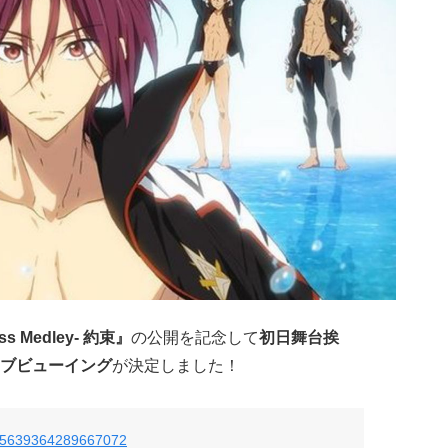
ess Medley- 約束』
の公開を記念して
初日舞台挨
ブビューイング
が決定しました！
s/875639364289667072