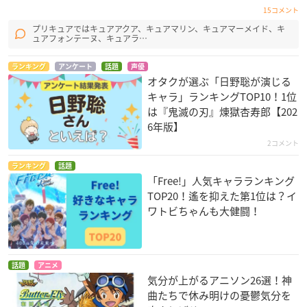
15コメント
プリキュアではキュアアクア、キュアマリン、キュアマーメイド、キ
ュアフォンテーヌ、キュアラ…
ランキング
アンケート
話題
声優
オタクが選ぶ「日野聡が演じる
キャラ」ランキングTOP10！1位
は『鬼滅の刃』煉󠄁獄杏寿郎【202
6年版】
2コメント
ランキング
話題
「Free!」人気キャラランキング
TOP20！遙を抑えた第1位は？イ
ワトビちゃんも大健闘！
話題
アニメ
気分が上がるアニソン26選！神
曲たちで休み明けの憂鬱気分を