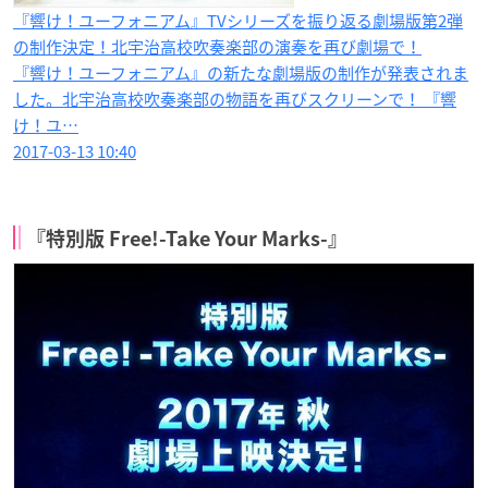
『響け！ユーフォニアム』TVシリーズを振り返る劇場版第2弾
の制作決定！北宇治高校吹奏楽部の演奏を再び劇場で！
『響け！ユーフォニアム』の新たな劇場版の制作が発表されま
した。北宇治高校吹奏楽部の物語を再びスクリーンで！ 『響
け！ユ…
2017-03-13 10:40
『特別版 Free!-Take Your Marks-』