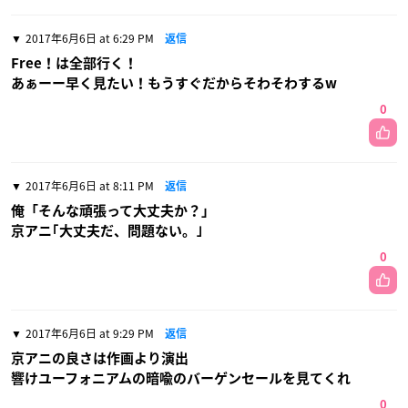
2017年6月6日 at 6:29 PM
返信
Free！は全部行く！
あぁーー早く見たい！もうすぐだからそわそわするw
0
2017年6月6日 at 8:11 PM
返信
俺「そんな頑張って大丈夫か？」
京アニ｢大丈夫だ、問題ない。｣
0
2017年6月6日 at 9:29 PM
返信
京アニの良さは作画より演出
響けユーフォニアムの暗喩のバーゲンセールを見てくれ
0