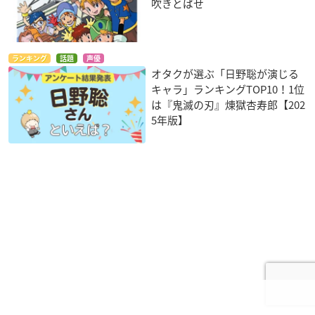
吹きとばせ
ランキング
話題
声優
オタクが選ぶ「日野聡が演じる
キャラ」ランキングTOP10！1位
は『鬼滅の刃』煉󠄁獄杏寿郎【202
5年版】