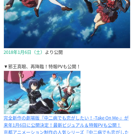
2018年1月6日（土）
より公開
▼邪王真眼、再降臨！特報PVも公開！
完全新作の劇場版『中二病でも恋がしたい！-Take On Me-』が
来年1月6日に公開決定！最新ビジュアル＆特報PVも公開！
京都アニメーション制作の人気シリーズ『中二病でも恋がした