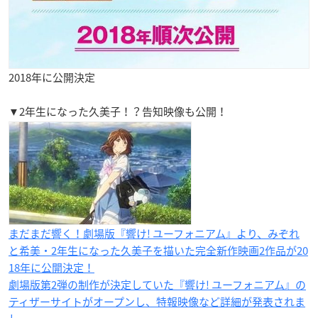
2018年に公開決定
▼2年生になった久美子！？告知映像も公開！
まだまだ響く！劇場版『響け! ユーフォニアム​』より、みぞれ
と希美・2年生になった久美子を描いた完全新作映画2作品が20
18年に公開決定！
劇場版第2弾の制作が決定していた『響け! ユーフォニアム』の
ティザーサイトがオープンし、特報映像など詳細が発表されま