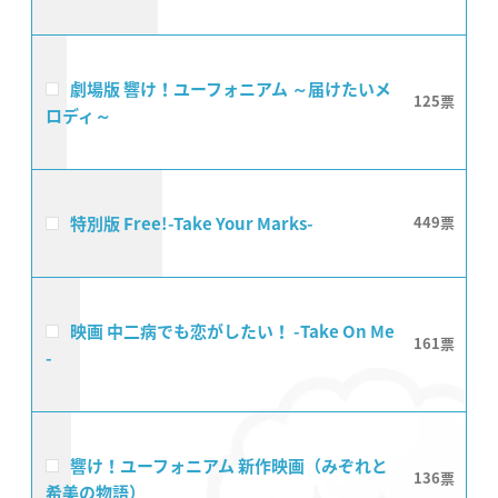
劇場版 響け！ユーフォニアム ～届けたいメ
125
ロディ～
特別版 Free!-Take Your Marks-
449
映画 中二病でも恋がしたい！ -Take On Me
161
-
響け！ユーフォニアム 新作映画（みぞれと
136
希美の物語）