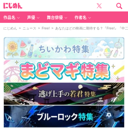
に
じ
め
ん
作品名
声優
舞台俳優
作者名
にじめん
>
ニュース
>
Free!
> あなたはどの映画に期待する？『Free!』『中