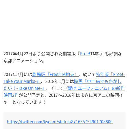
2017年4月22日より公開された劇場版『
Free!
TM絆』も好調な
京都アニメーション。
2017年7月には
劇場版『Free!TM約束』
、続いて
特別版『Free!-
Take Your Marks-』
、2018年1月には
映画『中二病でも恋がし
たい！-Take On Me-』
、そして
『響け!ユーフォニアム』の新作
映画2作
が公開予定と、2017〜2018年はまさに京アニの映画イ
ヤーとなっています！
https://twitter.com/kyoani/status/871655754901708800