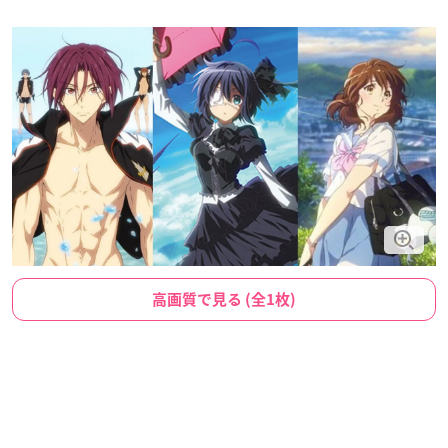
高画質で見る (全1枚)