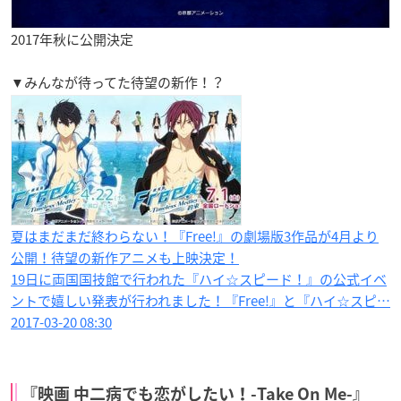
2017年秋に公開決定
▼みんなが待ってた待望の新作！？
夏はまだまだ終わらない！『Free!』の劇場版3作品が4月より
公開！待望の新作アニメも上映決定！
19日に両国国技館で行われた『ハイ☆スピード！』の公式イベ
ントで嬉しい発表が行われました！『Free!』と『ハイ☆スピ…
2017-03-20 08:30
『映画 中二病でも恋がしたい！-Take On Me-』