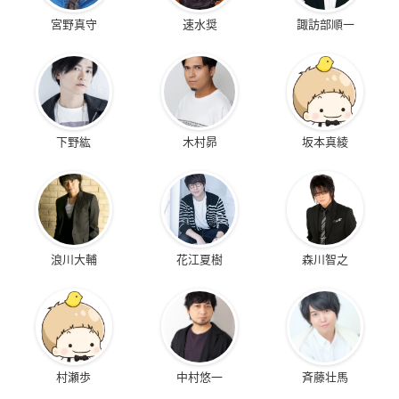
宮野真守
速水奨
諏訪部順一
下野紘
木村昴
坂本真綾
浪川大輔
花江夏樹
森川智之
村瀬歩
中村悠一
斉藤壮馬