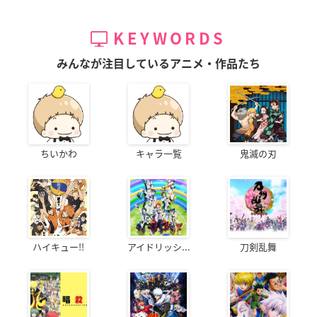
KEYWORDS
みんなが注目しているアニメ・作品たち
ちいかわ
キャラ一覧
鬼滅の刃
ハイキュー!!
アイドリッシ...
刀剣乱舞