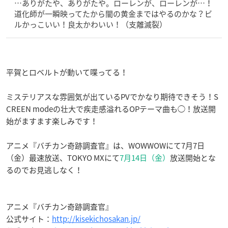
…ありがたや、ありがたや。ローレンが、ローレンが…！
道化師が一瞬映ってたから闇の黄金まではやるのかな？ビ
ルかっこいい！良太かわいい！（支離滅裂）
平賀とロベルトが動いて喋ってる！
ミステリアスな雰囲気が出ているPVでかなり期待できそう！S
CREEN modeの壮大で疾走感溢れるOPテーマ曲も◯！放送開
始がますます楽しみです！
アニメ『バチカン奇跡調査官』は、WOWWOWにて7月7日
（金）最速放送、TOKYO MXにて
7月14日（金）
放送開始とな
るのでお見逃しなく！
アニメ『バチカン奇跡調査官』
公式サイト：
http://kisekichosakan.jp/