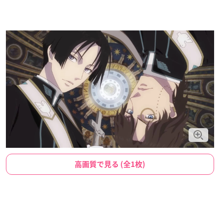
高画質で見る (全1枚)