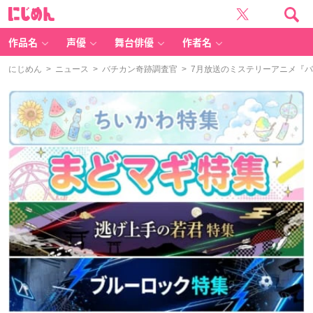
に
じ
め
ん
作品名
声優
舞台俳優
作者名
にじめん
>
ニュース
>
バチカン奇跡調査官
> 7月放送のミステリーアニメ『バ