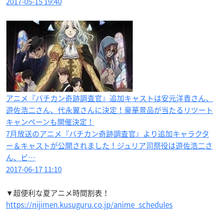
2017-05-15 19:40
アニメ『バチカン奇跡調査官』追加キャストは安元洋貴さん、
遊佐浩二さん、代永翼さんに決定！豪華景品が当たるリツート
キャンペーンも開催決定！
7月放送のアニメ『バチカン奇跡調査官』より追加キャラクタ
ー＆キャストが公開されました！ジュリア司祭役は遊佐浩二さ
ん、ビ…
2017-06-17 11:10
▼超便利な夏アニメ時間割表！
https://nijimen.kusuguru.co.jp/anime_schedules