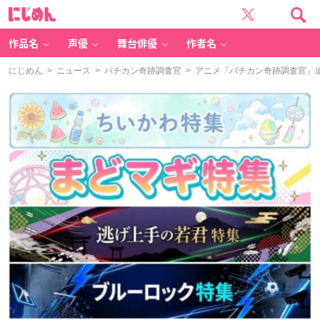
に
じ
め
ん
作品名
声優
舞台俳優
作者名
にじめん
>
ニュース
>
バチカン奇跡調査官
> アニメ『バチカン奇跡調査官』