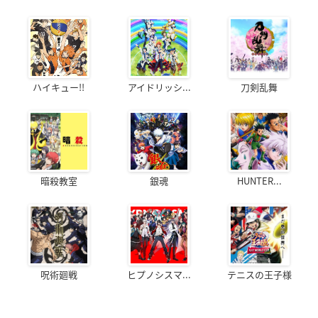
ハイキュー!!
アイドリッシ...
刀剣乱舞
暗殺教室
銀魂
HUNTER...
呪術廻戦
ヒプノシスマ...
テニスの王子様