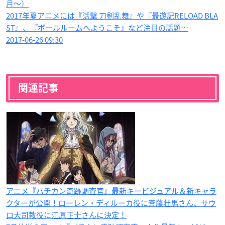
月〜）
2017年夏アニメには『活撃 刀剣乱舞』や『最遊記RELOAD BLA
ST』、『ボールルームへようこそ』など注目の話題…
2017-06-26 09:30
関連記事
アニメ『バチカン奇跡調査官』最新キービジュアル＆新キャラ
クターが公開！ローレン・ディルーカ役に斉藤壮馬さん、サウ
ロ大司教役に江原正士さんに決定！