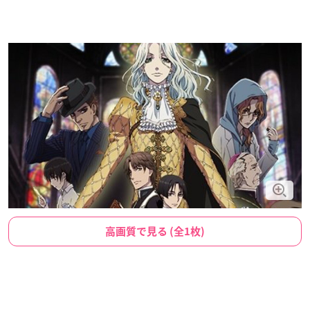
高画質で見る (全1枚)