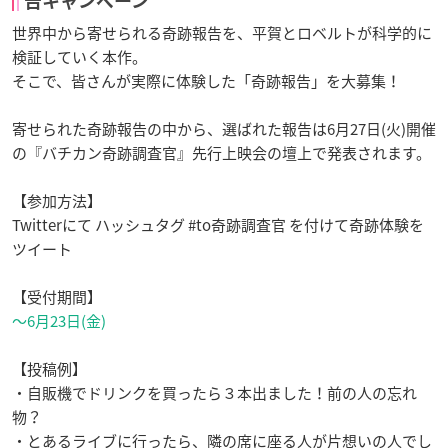
告キャンペーン
世界中から寄せられる奇跡報告を、平賀とロベルトが科学的に
検証していく本作。
そこで、皆さんが実際に体験した「奇跡報告」を大募集！
寄せられた奇跡報告の中から、選ばれた報告は6月27日(火)開催
の『バチカン奇跡調査官』先行上映会の壇上で発表されます。
【参加方法】
Twitterにて ハッシュタグ
#to奇跡調査官
を付けて奇跡体験を
ツイート
【受付期間】
～6月23日(金)
【投稿例】
・自販機でドリンクを買ったら３本出ました！前の人の忘れ
物？
・とあるライブに行ったら、隣の席に座る人が片想いの人でし