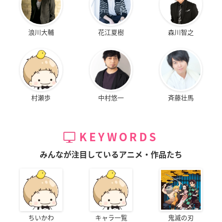
浪川大輔
花江夏樹
森川智之
村瀬歩
中村悠一
斉藤壮馬
KEYWORDS
みんなが注目しているアニメ・作品たち
ちいかわ
キャラ一覧
鬼滅の刃