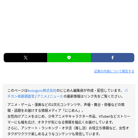
記事の内容について報告する
このページは
kusuguru株式会社
のにじめん編集部が作成・配信しています。
バ
チカン奇跡調査官
/
アニメ
/
ニュース
の最新情報はリンク先をご覧ください。
アニメ・ゲーム・漫画などの2次元コンテンツや、声優・舞台・俳優などの情
報・話題をお届けする情報メディア「にじめん」。
女性向けアニメをはじめ、少年アニメやキャラクター作品、VTuberなどストリー
マーにも幅を広げ、オタクが気になる情報を幅広くお届けしています。
さらに、アンケート・ランキング・オタ活（推し活）お役立ち情報など、女性オ
タクがワクワク楽しめるようなコンテンツも発信しています。