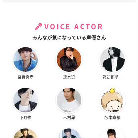
VOICE ACTOR
みんなが気になっている声優さん
宮野真守
速水奨
諏訪部順一
下野紘
木村昴
坂本真綾