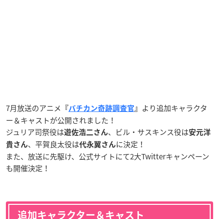
7月放送のアニメ
より追加キャラクタ
『
バチカン奇跡調査官
』
ー＆キャストが公開されました！
ジュリア司祭役は
、ビル・サスキンス役は
遊佐浩二さん
安元洋
、平賀良太役は
に決定！
貴さん
代永翼さん
また、放送に先駆け、公式サイトにて2大Twitterキャンペーン
も開催決定！
追加キャラクター＆キャスト