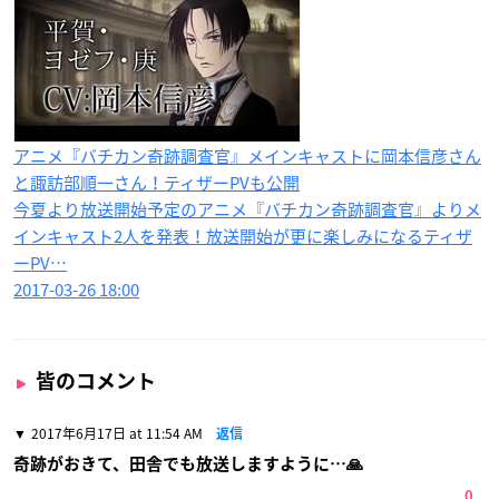
アニメ『バチカン奇跡調査官』メインキャストに岡本信彦さん
と諏訪部順一さん！ティザーPVも公開
今夏より放送開始予定のアニメ『バチカン奇跡調査官』よりメ
インキャスト2人を発表！放送開始が更に楽しみになるティザ
ーPV…
2017-03-26 18:00
皆のコメント
2017年6月17日 at 11:54 AM
返信
奇跡がおきて、田舎でも放送しますように…🙏
0