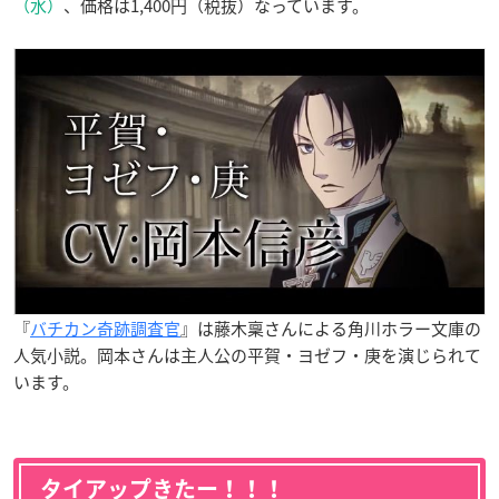
（水）
、価格は1,400円（税抜）なっています。
『
バチカン奇跡調査官
』は藤木稟さんによる角川ホラー文庫の
人気小説。岡本さんは主人公の平賀・ヨゼフ・庚を演じられて
います。
タイアップきたー！！！