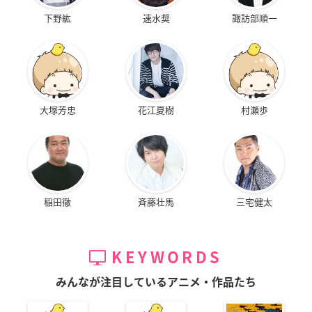
下野紘
速水奨
諏訪部順一
大塚芳忠
花江夏樹
村瀬歩
稲田徹
斉藤壮馬
三宅健太
KEYWORDS
みんなが注目しているアニメ・作品たち