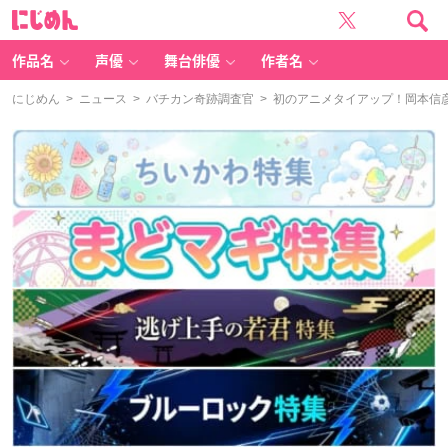
に
じ
め
ん
作品名
声優
舞台俳優
作者名
にじめん
>
ニュース
>
バチカン奇跡調査官
> 初のアニメタイアップ！岡本信