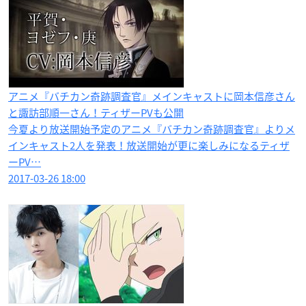
アニメ『バチカン奇跡調査官』メインキャストに岡本信彦さん
と諏訪部順一さん！ティザーPVも公開
今夏より放送開始予定のアニメ『バチカン奇跡調査官』よりメ
インキャスト2人を発表！放送開始が更に楽しみになるティザ
ーPV…
2017-03-26 18:00