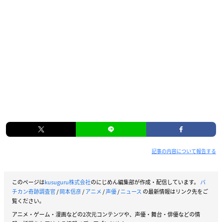
記事の内容について報告する
このページは
kusuguru株式会社
のにじめん編集部が作成・配信しています。
バ
チカン奇跡調査官
/
岡本信彦
/
アニメ
/
声優
/
ニュース
の最新情報はリンク先をご
覧ください。
アニメ・ゲーム・漫画などの2次元コンテンツや、声優・舞台・俳優などの情