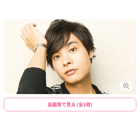
高画質で見る (全1枚)