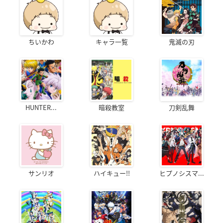
ちいかわ
キャラ一覧
鬼滅の刃
HUNTER...
暗殺教室
刀剣乱舞
サンリオ
ハイキュー!!
ヒプノシスマ...