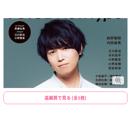
高画質で見る (全1枚)