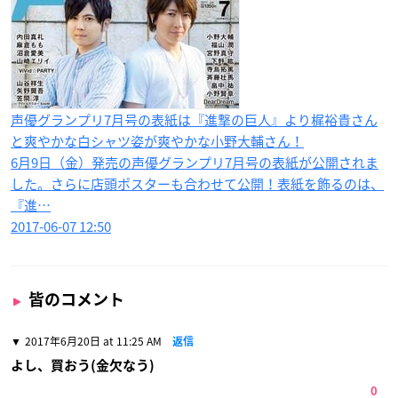
声優グランプリ7月号の表紙は『進撃の巨人』より梶裕貴さん
と爽やかな白シャツ姿が爽やかな小野大輔さん！
6月9日（金）発売の声優グランプリ7月号の表紙が公開されま
した。さらに店頭ポスターも合わせて公開！表紙を飾るのは、
『進…
2017-06-07 12:50
皆のコメント
2017年6月20日 at 11:25 AM
返信
よし、買おう(金欠なう)
0