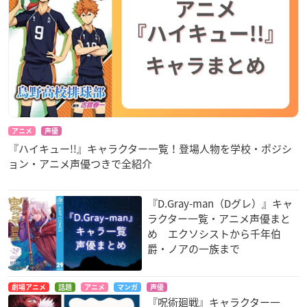
アニメ
声優
『ハイキュー!!』キャラクター一覧！登場人物を学校・ポジシ
ョン・アニメ声優つきで全紹介
『D.Gray-man（Dグレ）』キャ
ラクター一覧・アニメ声優まと
め エクソシストから千年伯
爵・ノアの一族まで
劇場アニメ
話題
アニメ
マンガ
声優
『呪術廻戦』キャラクター一