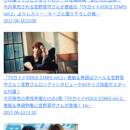
今月発売される宮野真守さんが表紙の「TVガイドVOICE STARS
vol.2」よりレスリー・キーさん撮り下ろしの梅…
2017-06-16 13:00
「TVガイドVOICE STARS vol.2」表紙＆巻頭はクールな宮野真
守さん！宮野さんロングインタビューやA3サイズ両面ポスター
も付属！
今月発売の男性声優だけの1冊「TVガイドVOICE STARS vol.2」
表紙＆巻頭特集に宮野真守さんが登場！ tw…
2017-06-13 11:10