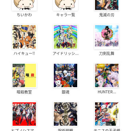
ちいかわ
キャラ一覧
鬼滅の刃
ハイキュー!!
アイドリッシ...
刀剣乱舞
暗殺教室
銀魂
HUNTER...
ヒプノシスマ...
呪術廻戦
テニスの王子様