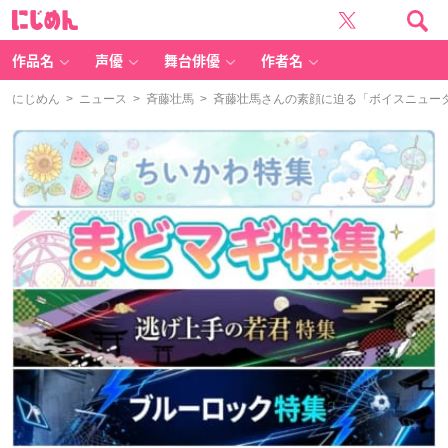
に
じ
め
ん
作品名
声優
舞台俳優
作者名
にじめん
>
ニュース
>
斉藤壮馬
> 斉藤壮馬さんの素顔に迫る「ボイスニュータ