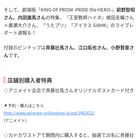
そして、劇場版『KING OF PRISM -PRIDE the HERO-』
前野智昭
の特集、『王室教師ハイネ』植田圭輔さん
さん、内田雄馬さん
×廣瀬大介さん、『うたプリ』『アイマス SideM』のライブレ
ポート速報も！
付録のピンナップは
斉藤壮馬さん、江口拓也さん、小野賢章さ
です。
ん
店舗別購入者特典
◇アニメイト全店で斉藤壮馬さんオリジナルポストカード付き
▼予約・購入はこちら
http://www.animate-onlineshop.jp/pd/1461622/
(アニメイト)
◇カドカワストアで期間内に購入すると、抽選で20名に斉藤壮