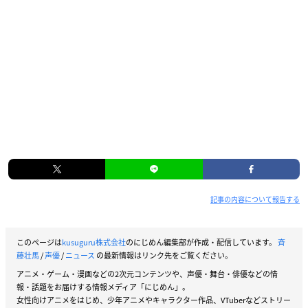
記事の内容について報告する
このページは
kusuguru株式会社
のにじめん編集部が作成・配信しています。
斉
藤壮馬
/
声優
/
ニュース
の最新情報はリンク先をご覧ください。
アニメ・ゲーム・漫画などの2次元コンテンツや、声優・舞台・俳優などの情
報・話題をお届けする情報メディア「にじめん」。
女性向けアニメをはじめ、少年アニメやキャラクター作品、VTuberなどストリー