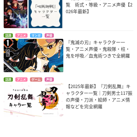
覧 術式・等級・アニメ声優【2
026年最新】
話題
アニメ
マンガ
声優
『鬼滅の刃』キャラクター一
覧・アニメ声優・鬼殺隊・柱・
鬼を呼吸／血鬼術つきで全網羅
話題
アニメ
ゲーム
声優
【2025年最新】『刀剣乱舞』キ
ャラクター一覧｜刀剣男士117振
の声優・刀派・絵師・アニメ情
報などを完全網羅