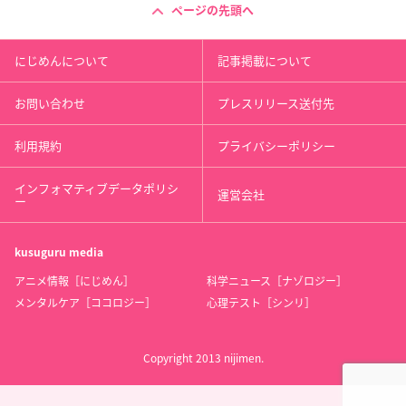
ページの先頭へ
にじめんについて
記事掲載について
お問い合わせ
プレスリリース送付先
利用規約
プライバシーポリシー
インフォマティブデータポリシ
運営会社
ー
kusuguru
media
アニメ情報［にじめん］
科学ニュース［ナゾロジー］
メンタルケア［ココロジー］
心理テスト［シンリ］
Copyright 2013 nijimen.