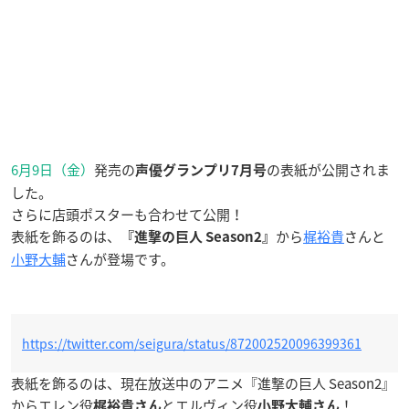
6月9日（金）
発売の
の表紙が公開されま
声優グランプリ7月号
した。
さらに店頭ポスターも合わせて公開！
表紙を飾るのは、
から
梶裕貴
さんと
『進撃の巨人 Season2』
小野大輔
さんが登場です。
https://twitter.com/seigura/status/872002520096399361
表紙を飾るのは、現在放送中のアニメ『進撃の巨人 Season2』
からエレン役
とエルヴィン役
！
梶裕貴さん
小野大輔さん