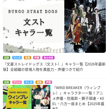
話題
マンガ
書籍
声優
舞台俳優
『文豪ストレイドッグス（文スト）』キャラ一覧【2026年最新
版】全組織の登場人物を異能力・声優つきで紹介
話題
アニメ
マンガ
書籍
声優
『WIND BREAKER（ウィンブ
レ）』キャラクター一覧！アニ
メ声優・防風鈴・獅子頭連・KE
EL・六方一座まとめ【2025年最