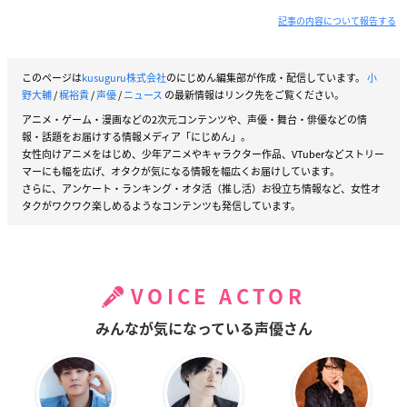
記事の内容について報告する
このページは
kusuguru株式会社
のにじめん編集部が作成・配信しています。
小
野大輔
/
梶裕貴
/
声優
/
ニュース
の最新情報はリンク先をご覧ください。
アニメ・ゲーム・漫画などの2次元コンテンツや、声優・舞台・俳優などの情
報・話題をお届けする情報メディア「にじめん」。
女性向けアニメをはじめ、少年アニメやキャラクター作品、VTuberなどストリー
マーにも幅を広げ、オタクが気になる情報を幅広くお届けしています。
さらに、アンケート・ランキング・オタ活（推し活）お役立ち情報など、女性オ
タクがワクワク楽しめるようなコンテンツも発信しています。
VOICE ACTOR
みんなが気になっている声優さん