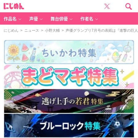
に
じ
め
ん
作品名
声優
舞台俳優
作者名
にじめん
>
ニュース
>
小野大輔
> 声優グランプリ7月号の表紙は『進撃の巨