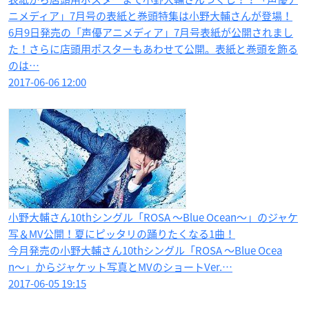
ニメディア」7月号の表紙と巻頭特集は小野大輔さんが登場！
6月9日発売の「声優アニメディア」7月号表紙が公開されまし
た！さらに店頭用ポスターもあわせて公開。表紙と巻頭を飾る
のは…
2017-06-06 12:00
小野大輔さん10thシングル「ROSA 〜Blue Ocean〜」のジャケ
写＆MV公開！夏にピッタリの踊りたくなる1曲！
今月発売の小野大輔さん10thシングル「ROSA 〜Blue Ocea
n〜」からジャケット写真とMVのショートVer.…
2017-06-05 19:15