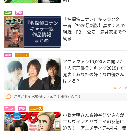
新】
話題
声優
『名探偵コナン』キャラクター
一覧【2026最新版】黒ずくめの
組織・FBI・公安・赤井家まで全
網羅
声優
ニュース
アニメファン10,000人に聞いた
「人気声優ランキング2018」が
発表！あなたの好きな声優さん
はいる？
18コメント
さすがおそ松勢強し… ん？！梅ちゃん？！
アニメ
声優
ニュース
小野大輔さん＆神谷浩史さんが
エルヴィンとリヴァイの友情に
迫る！「アニメディア4月号」表