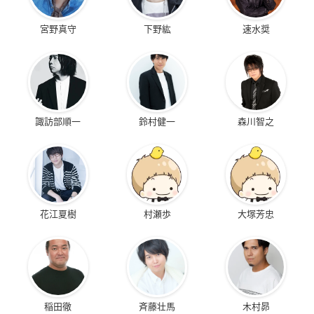
宮野真守
下野紘
速水奨
諏訪部順一
鈴村健一
森川智之
花江夏樹
村瀬歩
大塚芳忠
稲田徹
斉藤壮馬
木村昴