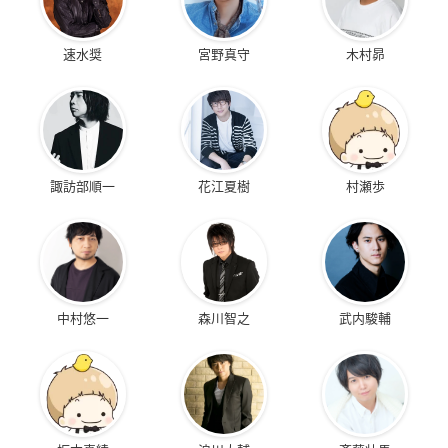
速水奨
宮野真守
木村昴
諏訪部順一
花江夏樹
村瀬歩
中村悠一
森川智之
武内駿輔