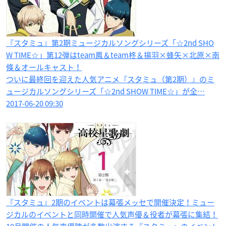
『スタミュ』第2期ミュージカルソングシリーズ「☆2nd SHO
W TIME☆」第12弾はteam鳳＆team柊＆揚羽×蜂矢×北原×南
條＆オールキャスト！
ついに最終回を迎えた人気アニメ『スタミュ（第2期）』のミ
ュージカルソングシリーズ「☆2nd SHOW TIME☆」が全…
2017-06-20 09:30
『スタミュ』2期のイベントは幕張メッセで開催決定！ミュー
ジカルのイベントと同時開催で人気声優＆役者が幕張に集結！