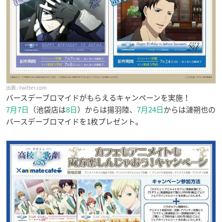
twitter.com
バースデーブロマイドがもらえるキャンペーンを実施！
7月7日
（池袋店は
8日
）からは揚羽陸、
7月24日
からは漣朔也の
バースデーブロマイドを1枚プレゼント。