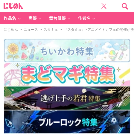
に
じ
め
ん
作品名
声優
舞台俳優
作者名
にじめん
>
ニュース
>
スタミュ
> 『スタミュ』×アニメイトカフェの開催が