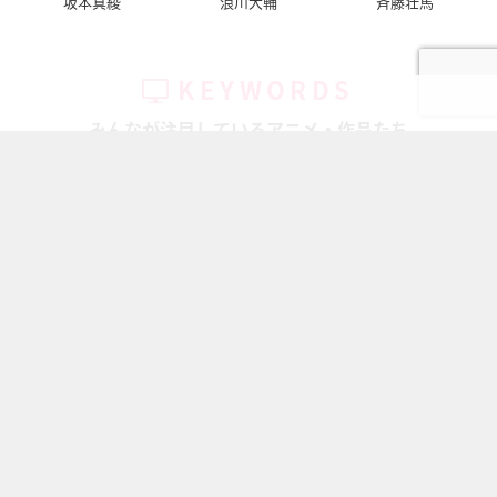
坂本真綾
浪川大輔
斉藤壮馬
KEYWORDS
みんなが注目しているアニメ・作品たち
ちいかわ
キャラ一覧
鬼滅の刃
ハイキュー!!
アイドリッシ...
刀剣乱舞