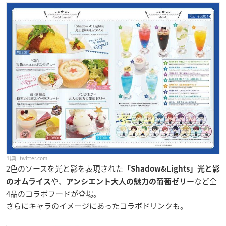
twitter.com
2色のソースを光と影を表現された
「Shadow&Lights」光と影
や、
など全
のオムライス
アンシエント大人の魅力の葡萄ゼリー
4品のコラボフードが登場。
さらにキャラのイメージにあったコラボドリンクも。