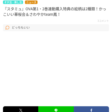
オタ活・推し活
ニュース
『スタミュ』OVA第1・2巻連動購入特典の絵柄は2種類！かっ
こいい華桜会＆さわやかteam鳳！
3コメント
どっちもいい