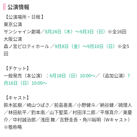
公演情報
【公演場所・日程 】
東京公演
サンシャイン劇場／
8月24日（木）～9月3日（日）
※全16回
大阪公演
森ノ宮ピロティホール ／
9月8日（金）～9月10日（日）
※全5
回
【チケット】
一般発売（本公演）：
6月18日（日）10:00〜
／（追加公演）
7
月16日（日）10:00〜
【キャスト】
鈴木拡樹／崎山つばさ／前島亜美／小野健斗／納谷健／碕理人
／林田航平／釣本南／山下聖菜／村田洋二郎／平塚真介／東慶
介／中村誠治郎／浅田 舞／吉野圭吾・角川裕明（Wキャスト）
※敬称略