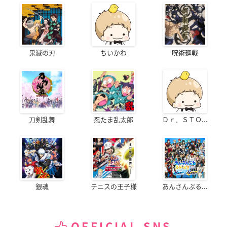
鬼滅の刃
ちいかわ
呪術廻戦
刀剣乱舞
忍たま乱太郎
Ｄｒ．ＳＴＯ...
銀魂
テニスの王子様
あんさんぶる...
OFFICIAL SNS