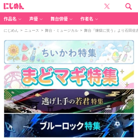
に
じ
め
ん
作品名
声優
舞台俳優
作者名
にじめん
>
ニュース
>
舞台・ミュージカル
> 舞台『煉獄に笑う』より石田佐