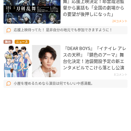
舞』応援上映決定！耶雲哉治監
督から裏話も「全国の劇場から
の要望が後押しになった」
24コメント
応援上映待ってた！ 是非自分の地元でも参加できますように！
舞台
ニュース
『DEAR BOYS』『イナイレ アレ
スの天秤』『錆色のアーマ』舞
台化決定！池袋開設予定の新エ
ンタメビルでこけら落とし公演
8コメント
小屋を埋めるためなら演目は何でもいいや感満載。