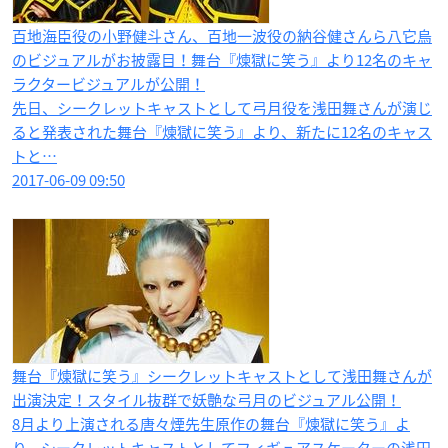
百地海臣役の小野健斗さん、百地一波役の納谷健さんら八它烏
のビジュアルがお披露目！舞台『煉獄に笑う』より12名のキャ
ラクタービジュアルが公開！
先日、シークレットキャストとして弓月役を浅田舞さんが演じ
ると発表された舞台『煉獄に笑う』より、新たに12名のキャス
トと…
2017-06-09 09:50
舞台『煉獄に笑う』シークレットキャストとして浅田舞さんが
出演決定！スタイル抜群で妖艶な弓月のビジュアル公開！
8月より上演される唐々煙先生原作の舞台『煉獄に笑う』よ
り、シークレットキャストとしてフィギュアスケーターの浅田