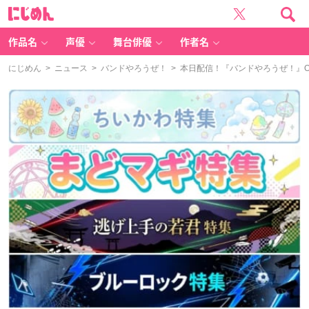
に
じ
め
ん
作品名
声優
舞台俳優
作者名
にじめん
>
ニュース
>
バンドやろうぜ！
> 本日配信！『バンドやろうぜ！』OS