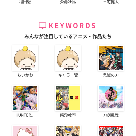
稲田徹
斉藤壮馬
三宅健太
KEYWORDS
みんなが注目しているアニメ・作品たち
ちいかわ
キャラ一覧
鬼滅の刃
HUNTER...
暗殺教室
刀剣乱舞