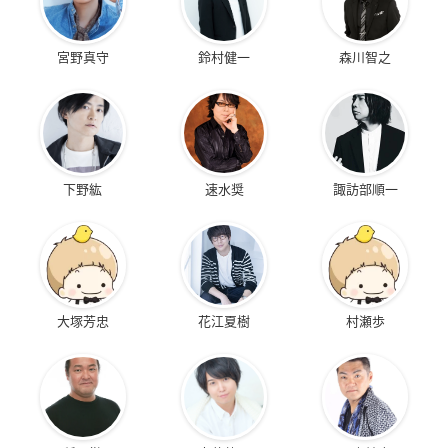
宮野真守
鈴村健一
森川智之
下野紘
速水奨
諏訪部順一
大塚芳忠
花江夏樹
村瀬歩