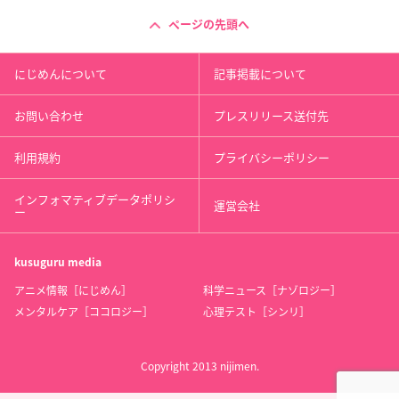
ページの先頭へ
にじめんについて
記事掲載について
お問い合わせ
プレスリリース送付先
利用規約
プライバシーポリシー
インフォマティブデータポリシ
運営会社
ー
kusuguru
media
アニメ情報［にじめん］
科学ニュース［ナゾロジー］
メンタルケア［ココロジー］
心理テスト［シンリ］
Copyright 2013 nijimen.