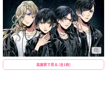
高画質で見る (全1枚)